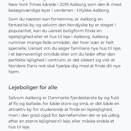
New York Times kårede i 2019 Aalborg som den 8. mest
besøgsværdige byer i verdenen - tillykke Aalborg.
Som du næsten kan fornemme, er Aalborg en
fantastisk by og selvom den Nordjyske by er steget i
popularitet, kan du uanset boligform finde en
lejelejlighed eller et hus til leje i Aalborg. Aalborg
rummer mange fede områder, der hver især er helt
specielle. Uanset om du søger familiens nye hus til leje,
i et børnevenligt område eller om du leder efter den
perfekte lejlighed i centrum, er det sikkert og vist at
Nordens Paris nok skal hjælpe dig med at finde dit nye
hjem.
Lejeboliger for alle
Selvom Aalborg er Danmarks fjerdestørste by og fuld
af fis og ballade, for både store og små, er det både en
attraktiv by for studerende at finde en lejelejlighed,
men i den grad også for børnefamilien der er på udkig
efter en større lejlighed til leje, eller måske endda et
hus til leje.