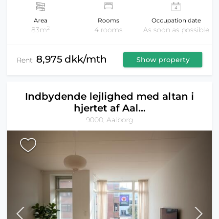
Area
Rooms
Occupation date
2
83m
4 rooms
As soon as possible
8,975 dkk/mth
Show property
Rent:
Indbydende lejlighed med altan i
hjertet af Aal...
9000, Aalborg