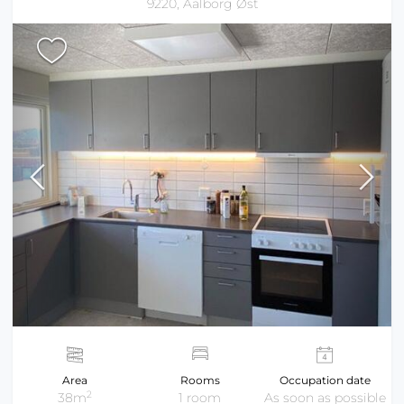
9220, Aalborg Øst
Area
Rooms
Occupation date
2
38m
1 room
As soon as possible