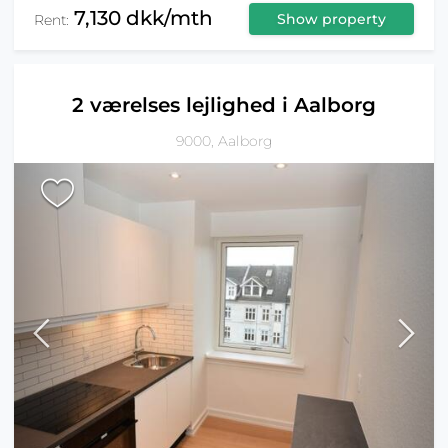
7,130 dkk/mth
Show property
Rent:
2 værelses lejlighed i Aalborg
9000, Aalborg