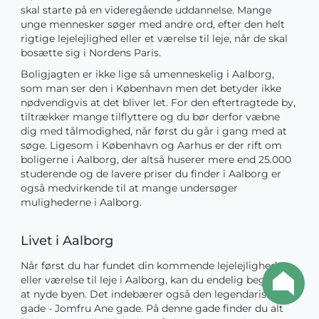
skal starte på en videregående uddannelse. Mange
unge mennesker søger med andre ord, efter den helt
rigtige lejelejlighed eller et værelse til leje, når de skal
bosætte sig i Nordens Paris.
Boligjagten er ikke lige så umenneskelig i Aalborg,
som man ser den i København men det betyder ikke
nødvendigvis at det bliver let. For den eftertragtede by,
tiltrækker mange tilflyttere og du bør derfor væbne
dig med tålmodighed, når først du går i gang med at
søge. Ligesom i København og Aarhus er der rift om
boligerne i Aalborg, der altså huserer mere end 25.000
studerende og de lavere priser du finder i Aalborg er
også medvirkende til at mange undersøger
mulighederne i Aalborg.
Livet i Aalborg
Når først du har fundet din kommende lejelejlighed
eller værelse til leje i Aalborg, kan du endelig begynde
at nyde byen. Det indebærer også den legendariske
gade - Jomfru Ane gade. På denne gade finder du alt