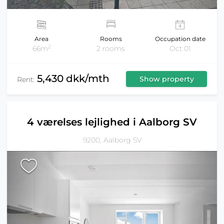
Area
Rooms
Occupation date
2
66m
2 rooms
Oct 01
5,430 dkk/mth
Show property
Rent:
4 værelses lejlighed i Aalborg SV
9200, Aalborg SV