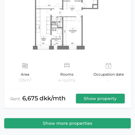
Area
Rooms
Occupation date
2
105m
4 rooms
-
6,675 dkk/mth
Show property
Rent:
Show more properties