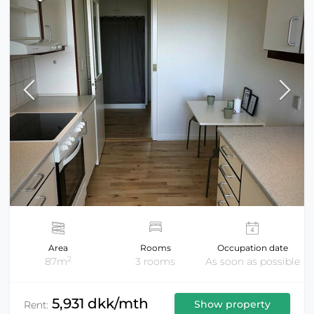
Area
Rooms
Occupation date
2
87m
3 rooms
As soon as possible
5,931 dkk/mth
Show property
Rent: