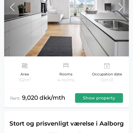
Area
Rooms
Occupation date
2
102m
4 rooms
Oct 01
9,020 dkk/mth
Show property
Rent:
Stort og prisvenligt værelse i Aalborg