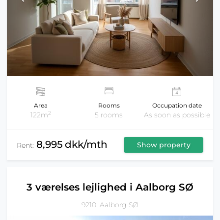
Area
Rooms
Occupation date
2
122m
5 rooms
As soon as possible
8,995 dkk/mth
Show property
Rent:
3 værelses lejlighed i Aalborg SØ
9210, Aalborg SØ