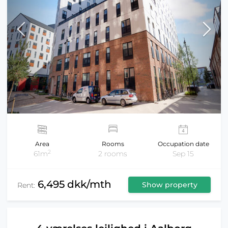
Area
Rooms
Occupation date
2
61m
2 rooms
Sep 15
6,495 dkk/mth
Show property
Rent: