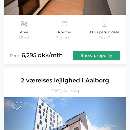
Area
Rooms
Occupation date
2
58m
2 rooms
Oct 01
6,295 dkk/mth
Show property
Rent:
2 værelses lejlighed i Aalborg
9000, Aalborg