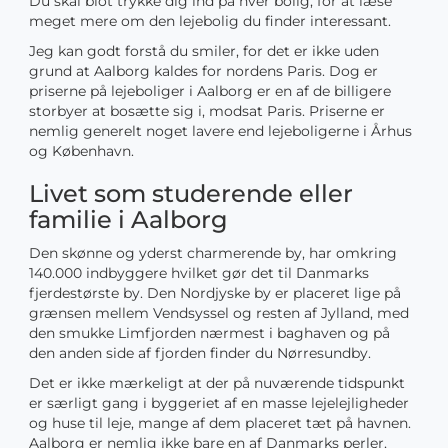
Du skal blot trykke dig ind på hver bolig, for at læse
meget mere om den lejebolig du finder interessant.
Jeg kan godt forstå du smiler, for det er ikke uden
grund at Aalborg kaldes for nordens Paris. Dog er
priserne på lejeboliger i Aalborg er en af de billigere
storbyer at bosætte sig i, modsat Paris. Priserne er
nemlig generelt noget lavere end lejeboligerne i Århus
og København.
Livet som studerende eller
familie i Aalborg
Den skønne og yderst charmerende by, har omkring
140.000 indbyggere hvilket gør det til Danmarks
fjerdestørste by. Den Nordjyske by er placeret lige på
grænsen mellem Vendsyssel og resten af Jylland, med
den smukke Limfjorden nærmest i baghaven og på
den anden side af fjorden finder du Nørresundby.
Det er ikke mærkeligt at der på nuværende tidspunkt
er særligt gang i byggeriet af en masse lejelejligheder
og huse til leje, mange af dem placeret tæt på havnen.
Aalborg er nemlig ikke bare en af Danmarks perler,