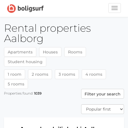
Toggle
naviga
Rental properties
Aalborg
Apartments
Houses
Rooms
Student housing
1 room
2 rooms
3 rooms
4 rooms
5 rooms
Properties found:
1039
Filter your search