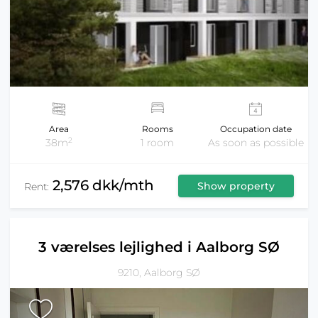
Area
Rooms
Occupation date
2
38m
1 room
As soon as possible
2,576 dkk/mth
Show property
Rent:
3 værelses lejlighed i Aalborg SØ
9210, Aalborg SØ