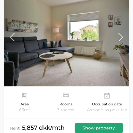
Area
Rooms
Occupation date
2
83m
3 rooms
As soon as possible
5,857 dkk/mth
Show property
Rent: