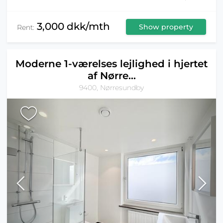
3,000 dkk/mth
Show property
Rent:
Moderne 1-værelses lejlighed i hjertet
af Nørre...
9400, Nørresundby