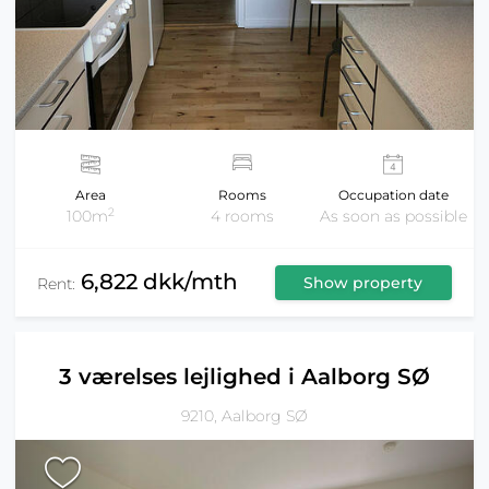
Area
Rooms
Occupation date
2
100m
4 rooms
As soon as possible
6,822 dkk/mth
Show property
Rent:
3 værelses lejlighed i Aalborg SØ
9210, Aalborg SØ