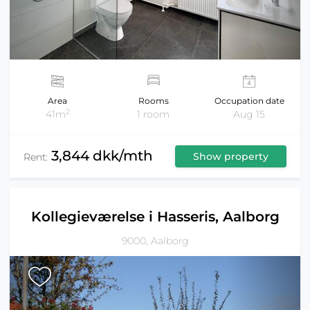
Area
Rooms
Occupation date
2
41m
1 room
Aug 15
3,844 dkk/mth
Show property
Rent:
Kollegieværelse i Hasseris, Aalborg
9000, Aalborg