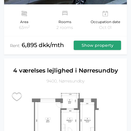
Area
Rooms
Occupation date
2
63m
2 rooms
Oct 01
6,895 dkk/mth
Show property
Rent:
4 værelses lejlighed i Nørresundby
9400, Nørresundby