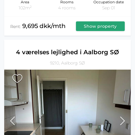
Area
Rooms
Occupation date
2
102m
4 rooms
Sep 01
9,695 dkk/mth
Show property
Rent:
4 værelses lejlighed i Aalborg SØ
9210, Aalborg SØ