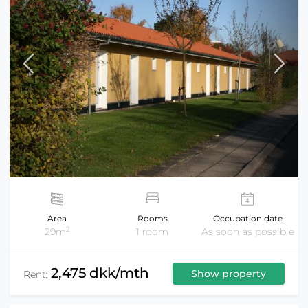
Area
Rooms
Occupation date
2
29m
1 room
As soon as possible
2,475 dkk/mth
Show property
Rent: