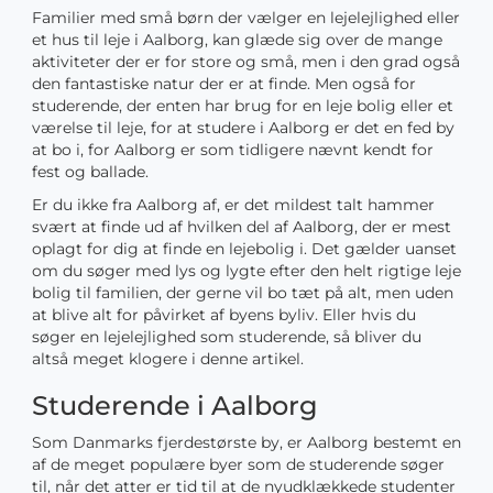
Familier med små børn der vælger en lejelejlighed eller
et hus til leje i Aalborg, kan glæde sig over de mange
aktiviteter der er for store og små, men i den grad også
den fantastiske natur der er at finde. Men også for
studerende, der enten har brug for en leje bolig eller et
værelse til leje, for at studere i Aalborg er det en fed by
at bo i, for Aalborg er som tidligere nævnt kendt for
fest og ballade.
Er du ikke fra Aalborg af, er det mildest talt hammer
svært at finde ud af hvilken del af Aalborg, der er mest
oplagt for dig at finde en lejebolig i. Det gælder uanset
om du søger med lys og lygte efter den helt rigtige leje
bolig til familien, der gerne vil bo tæt på alt, men uden
at blive alt for påvirket af byens byliv. Eller hvis du
søger en lejelejlighed som studerende, så bliver du
altså meget klogere i denne artikel.
Studerende i Aalborg
Som Danmarks fjerdestørste by, er Aalborg bestemt en
af de meget populære byer som de studerende søger
til, når det atter er tid til at de nyudklækkede studenter