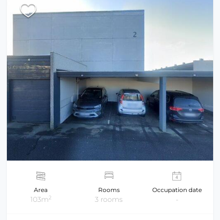
Area
Rooms
Occupation date
2
103m
3 rooms
-