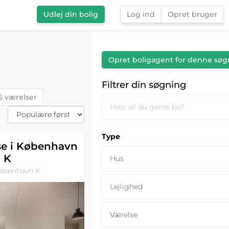
Udlej din bolig
Log ind
Opret bruger
Filtrer din søgning
Opret boligagent for denne søg
Filtrer din søgning
5 værelser
Type
se i København
K
Hus
København K
Lejlighed
Værelse