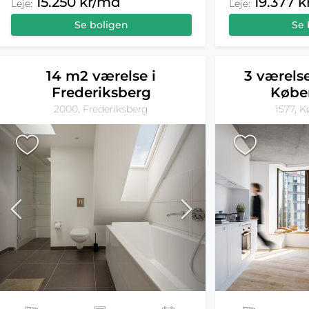
15.250 kr/md
19.377 
Leje:
Leje:
Se boligen
Se 
14 m2 værelse i
3 værelse
Frederiksberg
Købe
2000, Frederiksberg
1577, 