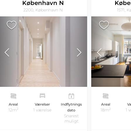
København N
Købe
2200, København N
1571, 
Areal
Værelser
Indflytnings
Areal
Væ
2
2
12m
1 værelse
18m
1 
dato
Snarest
muligt