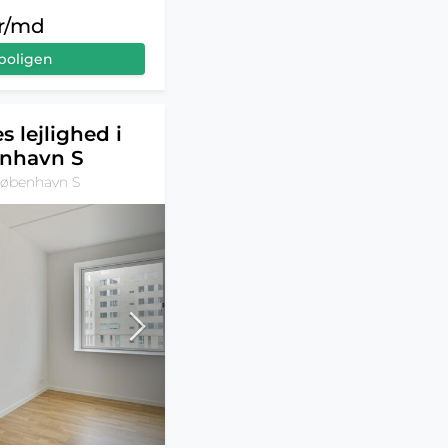
kr/md
boligen
s lejlighed i
nhavn S
København S