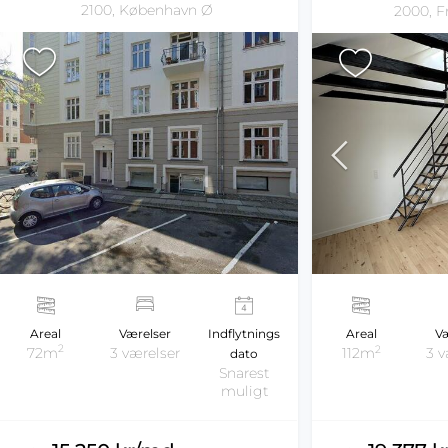
2100, København Ø
2000, F
Areal
Værelser
Indflytnings
Areal
Væ
2
2
72m
3 værelser
112m
3 v
dato
Snarest
muligt