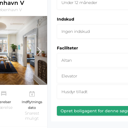
nhavn V
Under 12 måneder
København V
Indskud
Ingen indskud
Faciliteter
Altan
Elevator
Husdyr tilladt
relser
Indflytnings
værelse
dato
Opret boligagent for denne søg
Snarest
muligt