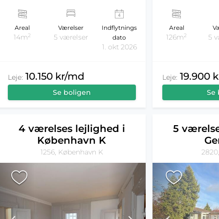
Areal
Værelser
Indflytnings
Areal
Væ
2
2
14m
5 værelser
126m
5 v
dato
1. okt 2026
10.150 kr/md
19.900 
Leje:
Leje:
Se boligen
Se 
4 værelses lejlighed i
5 værelse
København K
Ge
1256, København K
2820