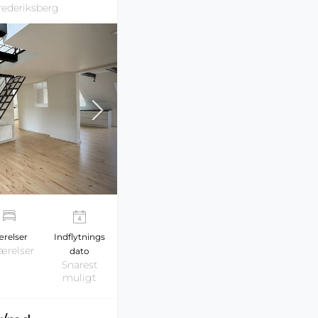
rederiksberg
relser
Indflytnings
ærelser
dato
Snarest
muligt