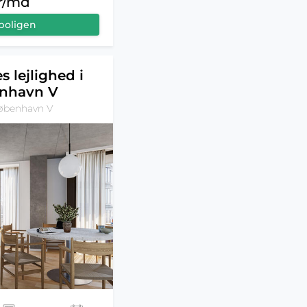
kr/md
boligen
s lejlighed i
nhavn V
København V