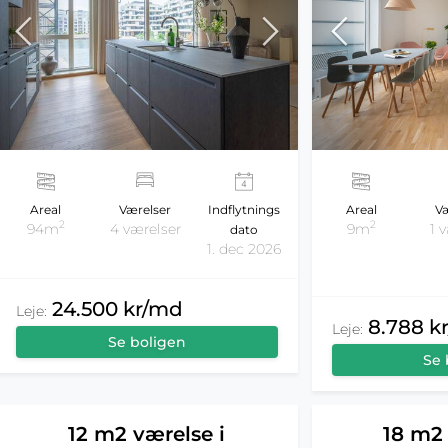
Areal
Værelser
Indflytnings
Areal
Væ
2
2
94m
4 værelser
9m
1 
dato
1. dec 2026
24.500 kr/md
Leje:
8.788 k
Leje:
Se boligen
Se 
12 m2 værelse i
18 m2 