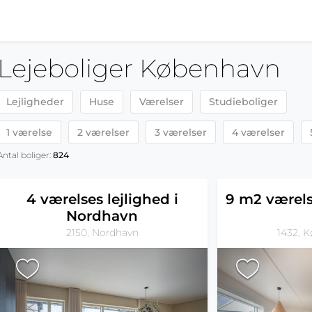
Lejeboliger København
Lejligheder
Huse
Værelser
Studieboliger
1 værelse
2 værelser
3 værelser
4 værelser
Antal boliger:
824
4 værelses lejlighed i
9 m2 værel
Nordhavn
2150, Nordhavn
1432, 