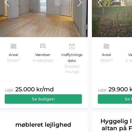
Areal
Værelser
Indflytnings
Areal
Væ
2
2
154m
4 værelser
130m
5 v
dato
Snarest
muligt
25.000 kr/md
29.900 
Leje:
Leje:
Se boligen
Se 
Hyggelig 
møbleret lejlighed
altan på 