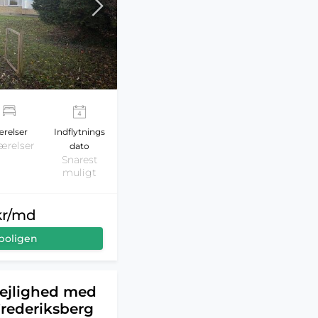
relser
Indflytnings
ærelser
dato
Snarest
muligt
kr/md
boligen
lejlighed med
Frederiksberg