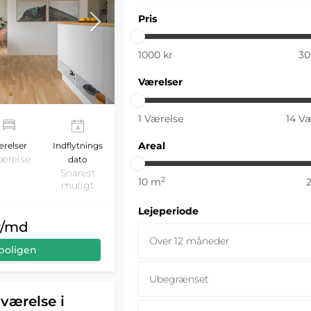
Pris
1000
kr
30
Værelser
1
Værelse
14
Væ
Areal
relser
Indflytnings
værelse
dato
Snarest
2
10
m
muligt
Lejeperiode
r/md
Over 12 måneder
boligen
Ubegrænset
værelse i