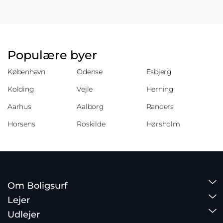
Populære byer
København
Odense
Esbjerg
Kolding
Vejle
Herning
Aarhus
Aalborg
Randers
Horsens
Roskilde
Hørsholm
Om Boligsurf
Lejer
Udlejer