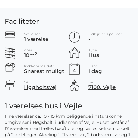
Faciliteter
Værelser
Udlejnings periode
1 værelse
-
Areal
Type
2
10m
Hus
Indflytnings dato
Dato
Snarest muligt
I dag
Vej
By
Høgholtsvej
7100, Vejle
1 værelses hus i Vejle
Fine værelser ca. 10 - 15 kvm beliggende i naturskønne
omgivelser i Høgsholt, i udkanten af Vejle. Huset består af
17 værelser med fælles bad/toilet og fælles køkken fordelt
på 2 afdelinger. Afdeling 1: 11 værelser, 2 badeværelser og 1