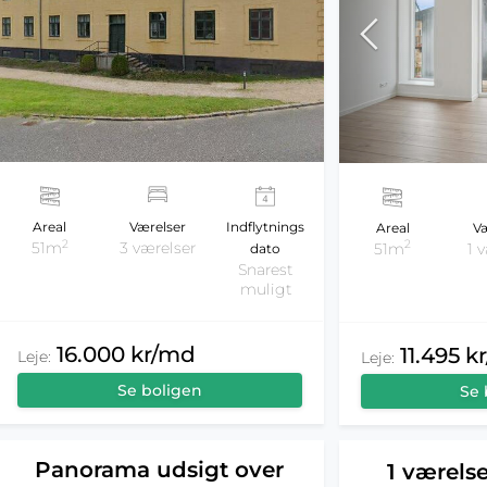
Areal
Værelser
Indflytnings
Areal
Væ
2
2
51m
3 værelser
51m
1 
dato
Snarest
muligt
16.000 kr/md
11.495 k
Leje:
Leje:
Se boligen
Se 
Panorama udsigt over
1 værelse