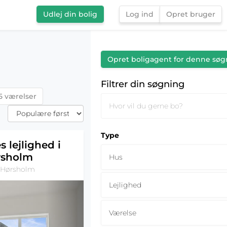
Udlej din bolig
Log ind
Opret bruger
Filtrer din søgning
Opret boligagent for denne søg
Filtrer din søgning
5 værelser
Type
s lejlighed i
rsholm
Hus
 Hørsholm
Lejlighed
Værelse