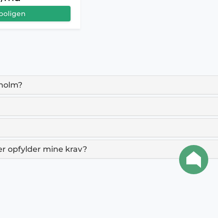
boligen
sholm?
der opfylder mine krav?