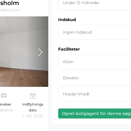
rsholm
Under 12 måneder
 Hørsholm
Indskud
Ingen indskud
Faciliteter
Altan
Elevator
Husdyr tilladt
relser
Indflytnings
værelse
dato
Opret boligagent for denne søg
1. okt 2026