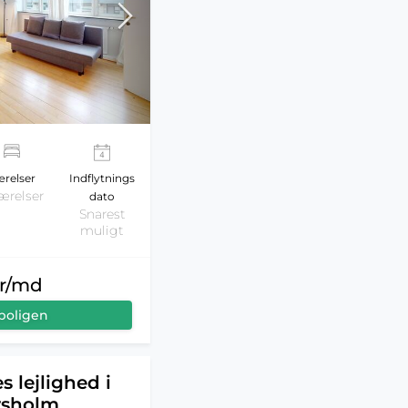
relser
Indflytnings
ærelser
dato
Snarest
muligt
kr/md
boligen
s lejlighed i
rsholm