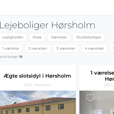
Lejeboliger Hørsholm
Lejligheder
Huse
Værelser
Studieboliger
1 værelse
2 værelser
3 værelser
4 værelser
Antal boliger:
10
1 værelse
Ægte slotsidyl i Hørsholm
Hø
2970, Hørsholm
2970,