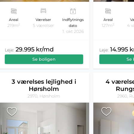
Areal
Værelser
Indflytnings
Areal
Væ
2
2
219m
5 værelser
127m
4 v
dato
1. okt 2026
29.995 kr/md
14.995 
Leje:
Leje:
Se boligen
Se 
3 værelses lejlighed i
4 værelse
Hørsholm
Rungs
2970, Hørsholm
2960, R