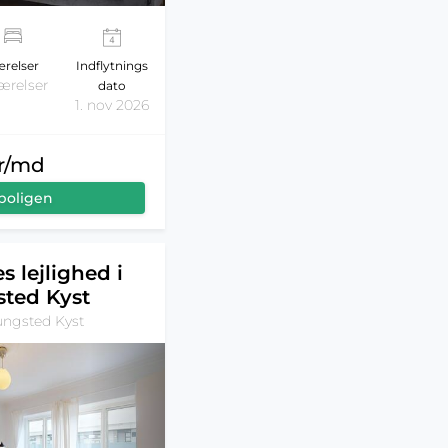
relser
Indflytnings
ærelser
dato
1. nov 2026
kr/md
boligen
s lejlighed i
ted Kyst
ungsted Kyst