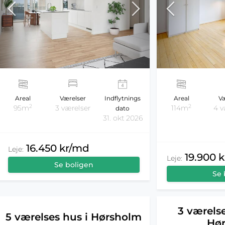
Areal
Værelser
Indflytnings
Areal
Væ
2
2
95m
3 værelser
114m
4 v
dato
31. okt 2026
16.450 kr/md
Leje:
19.900 
Leje:
Se boligen
Se 
3 værelse
5 værelses hus i Hørsholm
Hø