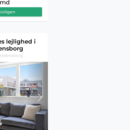
r/md
boligen
s lejlighed i
ensborg
Fredensborg