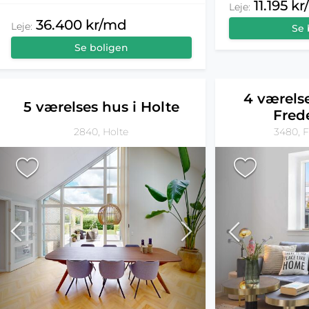
11.195 k
Leje:
36.400 kr/md
Leje:
Se 
Se boligen
4 værelse
5 værelses hus i Holte
Fred
2840, Holte
3480, 