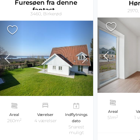
Furesøen fra denne
Hø
fantast...
2970,
3460, Birkerød
Areal
Væ
Areal
Værelser
Indflytnings
2
51m
1 
2
260m
4 værelser
dato
Snarest
muligt