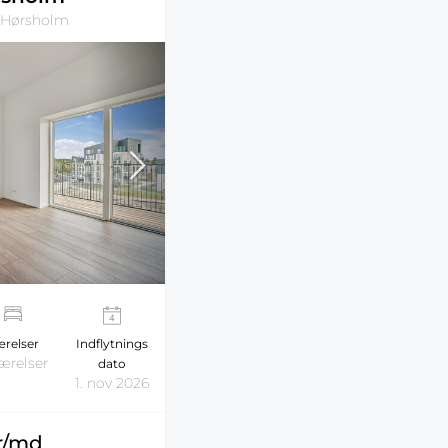
 Hørsholm
relser
Indflytnings
ærelser
dato
1. nov 2026
kr/md