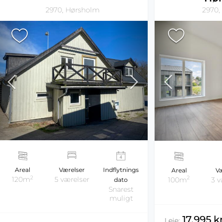
2970, Hørsholm
2970,
Areal
Værelser
Indflytnings
Areal
Væ
2
2
120m
5 værelser
100m
3 v
dato
Snarest
muligt
17.995 
Leje: