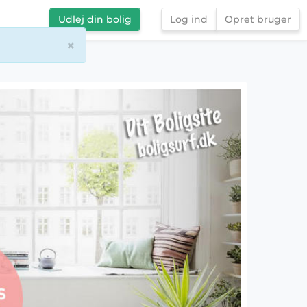
Udlej din bolig
Log ind
Opret bruger
×