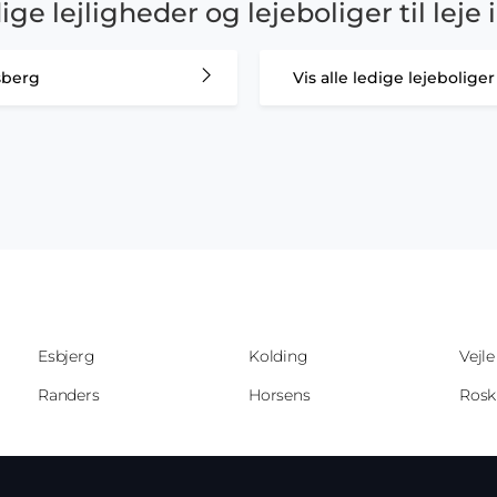
dige lejligheder og lejeboliger til lej
sberg
Vis alle ledige lejebolige
Esbjerg
Kolding
Vejle
Randers
Horsens
Rosk