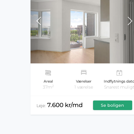
Areal
Værelser
Indflytnings dat
2
37m
1 værelse
Snarest mulig
7.600 kr/md
Se boligen
Leje: