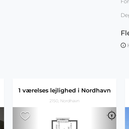
For
De
Fl
H
n
1 værelses lejlighed i Nordhavn
2150, Nordhavn