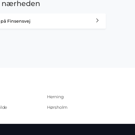
e i nærheden
r på Finsensvej
Herning
ilde
Hørsholm