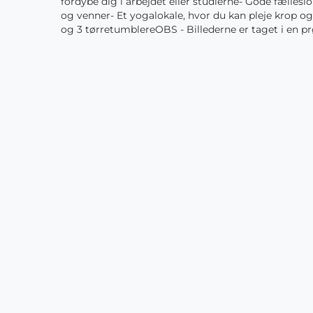
fordybe dig i arbejdet eller studierne- Gode fælle
og venner- Et yogalokale, hvor du kan pleje krop 
og 3 tørretumblereOBS - Billederne er taget i en p