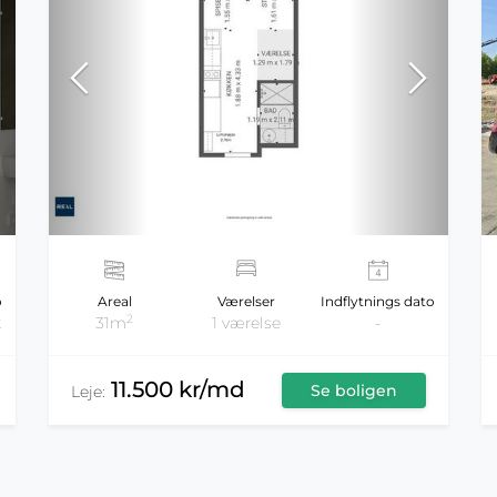
Areal
Værelser
Indflytnings dato
o
2
31m
1 værelse
-
t
11.500 kr/md
Se boligen
Leje: