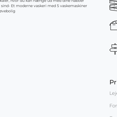
slokaler, hvor du kan hænge ud med dine naboer
og sind- Et moderne vaskeri med 5 vaskemaskiner
røvebolig
Pr
Le
Fo