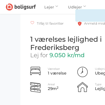
Lejer
Udlejer
Tilføj til favoritter
Anmeld mis
1 værelses lejlighed i
Frederiksberg
Lej for
9.050 kr/md
Værelser
Udlejn
1 værelse
Ube
Areal
Type
2
29m
Lejl