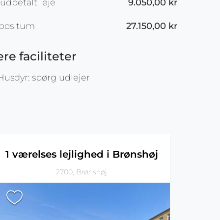
udbetalt leje
9.050,00 kr
positum
27.150,00 kr
ere faciliteter
usdyr: spørg udlejer
1 værelses lejlighed i Brønshøj
2700, Brønshøj