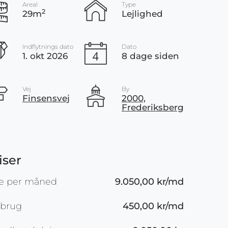
Areal
Type
2
29m
Lejlighed
Indflytnings dato
Dato
1. okt 2026
8 dage siden
Vej
By
Finsensvej
2000,
Frederiksberg
iser
je per måned
9.050,00 kr/md
rbrug
450,00 kr/md