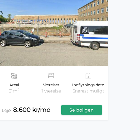
Areal
Værelser
Indflytnings dato
2
31m
1 værelse
Snarest muligt
8.600 kr/md
Se boligen
Leje: