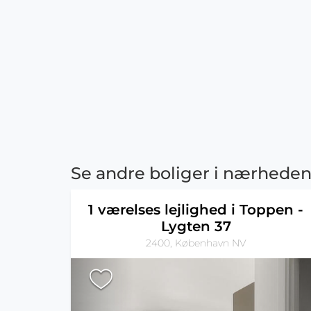
Se andre boliger i nærhede
1 værelses lejlighed i Toppen -
Lygten 37
2400, København NV