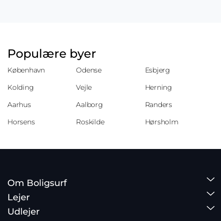
Populære byer
København
Odense
Esbjerg
Kolding
Vejle
Herning
Aarhus
Aalborg
Randers
Horsens
Roskilde
Hørsholm
Om Boligsurf
Lejer
Udlejer