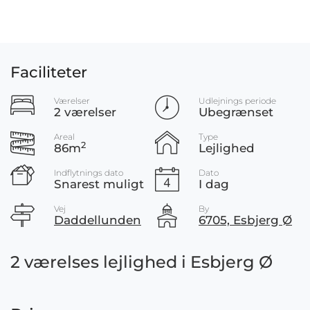
Faciliteter
Værelser
Udlejnings periode
2 værelser
Ubegrænset
Areal
Type
2
86m
Lejlighed
Indflytnings dato
Dato
Snarest muligt
I dag
Vej
By
Daddellunden
6705, Esbjerg Ø
2 værelses lejlighed i Esbjerg Ø