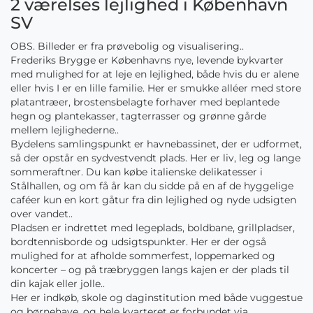
2 værelses lejlighed i København
SV
OBS. Billeder er fra prøvebolig og visualisering..
Frederiks Brygge er Københavns nye, levende bykvarter
med mulighed for at leje en lejlighed, både hvis du er alene
eller hvis I er en lille familie. Her er smukke alléer med store
platantræer, brostensbelagte forhaver med beplantede
hegn og plantekasser, tagterrasser og grønne gårde
mellem lejlighederne..
Bydelens samlingspunkt er havnebassinet, der er udformet,
så der opstår en sydvestvendt plads. Her er liv, leg og lange
sommeraftner. Du kan købe italienske delikatesser i
Stålhallen, og om få år kan du sidde på en af de hyggelige
caféer kun en kort gåtur fra din lejlighed og nyde udsigten
over vandet..
Pladsen er indrettet med legeplads, boldbane, grillpladser,
bordtennisborde og udsigtspunkter. Her er der også
mulighed for at afholde sommerfest, loppemarked og
koncerter – og på træbryggen langs kajen er der plads til
din kajak eller jolle..
Her er indkøb, skole og daginstitution med både vuggestue
og børnehave, og hele kvarteret er forbundet via