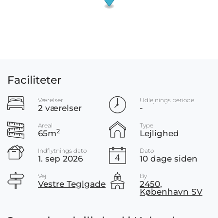
Faciliteter
Værelser
Udlejnings periode
2 værelser
-
Areal
Type
2
65m
Lejlighed
Indflytnings dato
Dato
1. sep 2026
10 dage siden
Vej
By
Vestre Teglgade
2450,
København SV