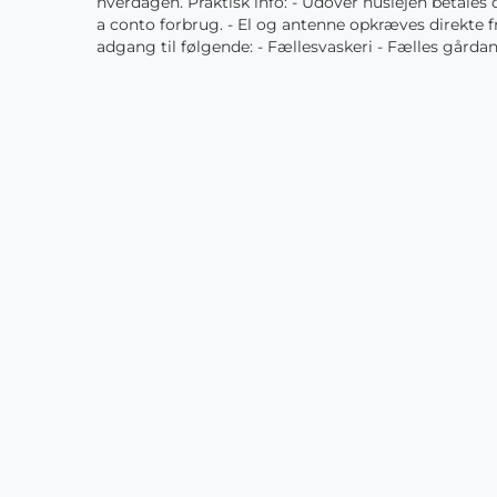
hverdagen. Praktisk info: - Udover huslejen betales d
a conto forbrug. - El og antenne opkræves direkte 
adgang til følgende: - Fællesvaskeri - Fælles gård