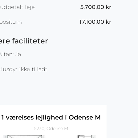
udbetalt leje
5.700,00 kr
positum
17.100,00 kr
ere faciliteter
ltan: Ja
usdyr ikke tilladt
1 værelses lejlighed i Odense M
5230, Odense M