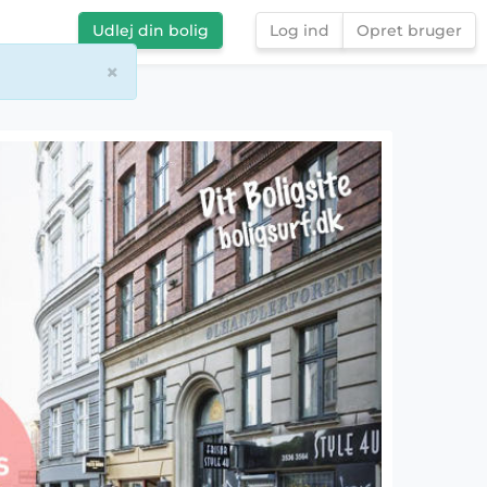
Udlej din bolig
Log ind
Opret bruger
×