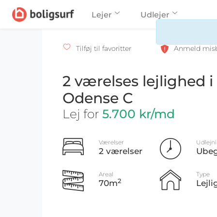
Lejer
Udlejer
Tilføj til favoritter
Anmeld mis
2 værelses lejlighed i
Odense C
Lej for
5.700 kr/md
Værelser
Udlejn
2 værelser
Ube
Areal
Type
2
70m
Lejl