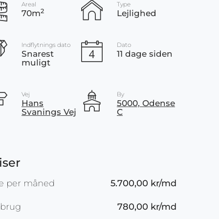
Areal
Type
2
70m
Lejlighed
Indflytnings dato
Dato
Snarest
11 dage siden
muligt
Vej
By
Hans
5000, Odense
Svanings Vej
C
iser
je per måned
5.700,00 kr/md
rbrug
780,00 kr/md