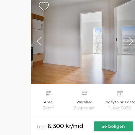
Areal
Værelser
Indflytnings dat
2
54m
2 værelser
1. okt 2026
6.300 kr/md
Se boligen
Leje: