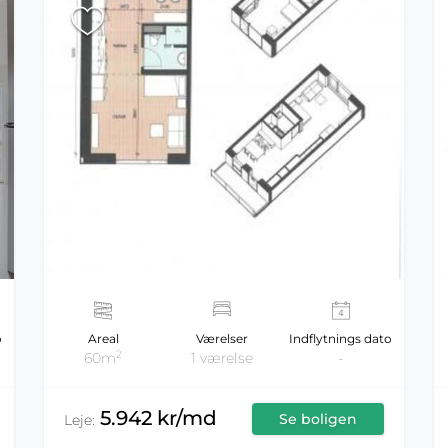
o
Areal
Værelser
Indflytnings dato
2
60m
1 værelse
-
5.942 kr/md
Se boligen
Leje: