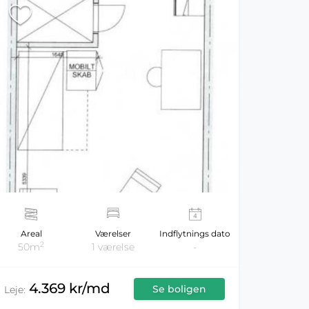
Areal
Værelser
Indflytnings dato
2
50m
1 værelse
-
4.369 kr/md
Se boligen
Leje: