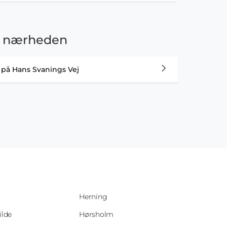
e i nærheden
er på Hans Svanings Vej
Herning
ilde
Hørsholm