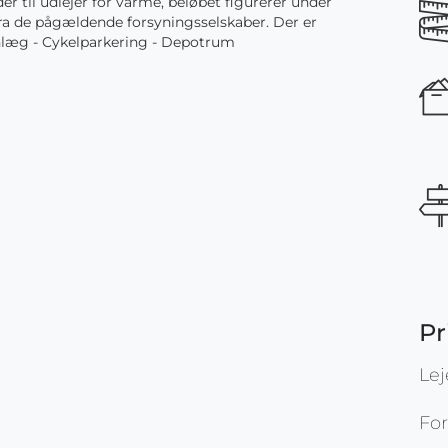
er til udlejer for varme, beløbet figurerer under
fra de pågældende forsyningsselskaber. Der er
anlæg - Cykelparkering - Depotrum
Pr
Le
Fo