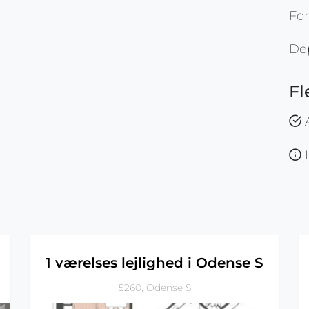
For
De
Fl
A
H
n
1 værelses lejlighed i Odense S
5260, Odense S