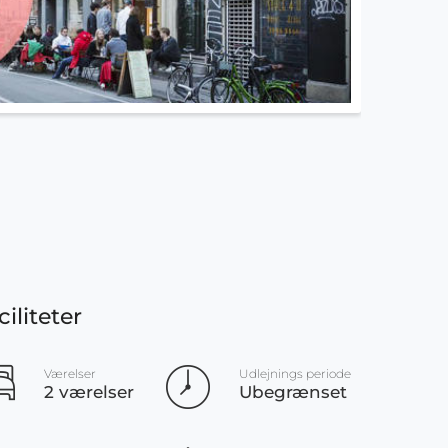
ciliteter
Værelser
Udlejnings periode
2 værelser
Ubegrænset