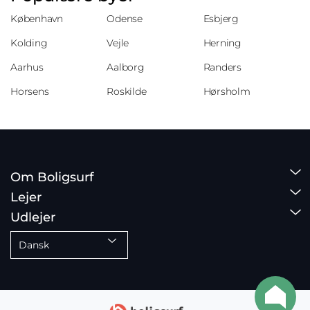
København
Odense
Esbjerg
Kolding
Vejle
Herning
Aarhus
Aalborg
Randers
Horsens
Roskilde
Hørsholm
Om Boligsurf
Lejer
Udlejer