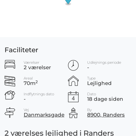
Faciliteter
Værelser
Udlejnings periode
2 værelser
-
Areal
Type
2
70m
Lejlighed
Indflytnings dato
Dato
-
18 dage siden
Vej
By
Danmarksgade
8900, Randers
2 værelses lejlighed i Randers