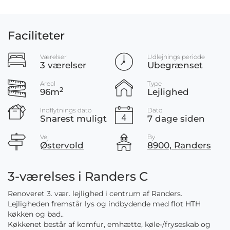
Faciliteter
Værelser
Udlejnings periode
3 værelser
Ubegrænset
Areal
Type
2
96m
Lejlighed
Indflytnings dato
Dato
Snarest muligt
7 dage siden
Vej
By
Østervold
8900, Randers
3-værelses i Randers C
Renoveret 3. vær. lejlighed i centrum af Randers.
Lejligheden fremstår lys og indbydende med flot HTH
køkken og bad..
Køkkenet består af komfur, emhætte, køle-/fryseskab og