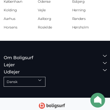
København
Odense
Esbjerg
Kolding
Vejle
Herning
Aarhus
Aalborg
Randers
Horsens
Roskilde
Hørsholm
Om Boligsurf
Lejer
Udlejer