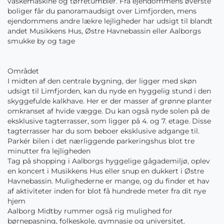
vaskemaskine og tørretumbler. Fra ejendommens øverste
boliger får du panoramaudsigt over Limfjorden, mens
ejendommens andre lækre lejligheder har udsigt til blandt
andet Musikkens Hus, Østre Havnebassin eller Aalborgs
smukke by og tage
Området
I midten af den centrale bygning, der ligger med skøn
udsigt til Limfjorden, kan du nyde en hyggelig stund i den
skyggefulde kalkhave. Her er der masser af grønne planter
omkranset af hvide vægge. Du kan også nyde solen på de
eksklusive tagterrasser, som ligger på 4. og 7. etage. Disse
tagterrasser har du som beboer eksklusive adgange til.
Parkér bilen i det nærliggende parkeringshus blot tre
minutter fra lejligheden
Tag på shopping i Aalborgs hyggelige gågademiljø, oplev
en koncert i Musikkens Hus eller snup en dukkert i Østre
Havnebassin. Mulighederne er mange, og du finder et hav
af aktiviteter inden for blot få hundrede meter fra dit nye
hjem
Aalborg Midtby rummer også rig mulighed for
børnepasning, folkeskole, gymnasie og universitet.