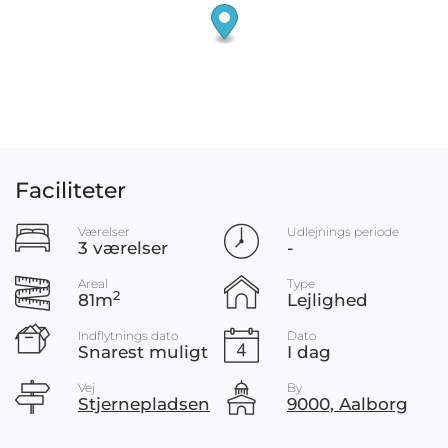
Faciliteter
Værelser
Udlejnings periode
3 værelser
-
Areal
Type
2
81m
Lejlighed
Indflytnings dato
Dato
Snarest muligt
I dag
Vej
By
Stjernepladsen
9000, Aalborg