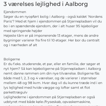
3 værelses lejlighed i Aalborg
Ejendommen
Søger du en nyopført bolig i Aalborg - også kaldet 'Nordens
Paris'? Med et hjem i ejendommen på Stjernepladsen vil du
bo i en spændende ejendom, der i alt huser 95 lejeboliger
med springende højder
Højeste tårn er på imponerende 13 etager, mens de andre
bygninger varierer fra fire til 10 etager. Her bor du centralt
og i nærheden af alt
Boligerne
Er du f.eks. studerende, et par, eller en familie, der søger et
nyt hjem? Så kan lejeboligerne på Stjernepladsen i Aalborg
nemt danne rammen om din nye tilværelse. Boligerne fås
både med 1, 2, 3 og 4 værelser, og de varierer i størrelser
mellem 48 og 98 kvm. Hver dag vil du kunne træde ind i en
lys lejlighed med hvide vægge og lofter samt et flot
parkettrægulv
Lejlighederne i ejendommen på Stjernepladsen er også
udstyret med både køle-/fryseskab, opvaskemaskine,