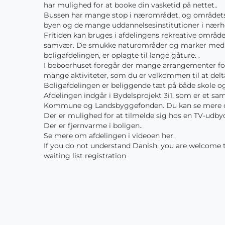
har mulighed for at booke din vasketid på nettet..
Bussen har mange stop i nærområdet, og områdets
byen og de mange uddannelsesinstitutioner i nærh
Fritiden kan bruges i afdelingens rekreative område
samvær. De smukke naturområder og marker med
boligafdelingen, er oplagte til lange gåture. .
I beboerhuset foregår der mange arrangementer for 
mange aktiviteter, som du er velkommen til at delta
Boligafdelingen er beliggende tæt på både skole og 
Afdelingen indgår i Bydelsprojekt 3i1, som er et s
Kommune og Landsbyggefonden. Du kan se mere o
Der er mulighed for at tilmelde sig hos en TV-udbyd
Der er fjernvarme i boligen..
Se mere om afdelingen i videoen her.
If you do not understand Danish, you are welcome to
waiting list registration