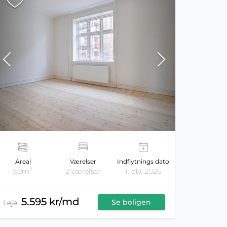
Areal
Værelser
Indflytnings dato
2
60m
2 værelser
1. okt 2026
5.595 kr/md
Se boligen
Leje: