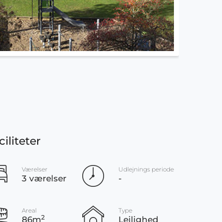
ciliteter
Værelser
Udlejnings periode
3 værelser
-
Areal
Type
2
86m
Lejlighed