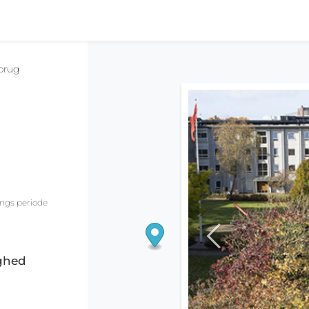
brug
ings periode
ighed