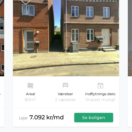
o
Areal
Værelser
Indflytnings dato
2
80m
2 værelser
Snarest muligt
7.092 kr/md
Se boligen
Leje: