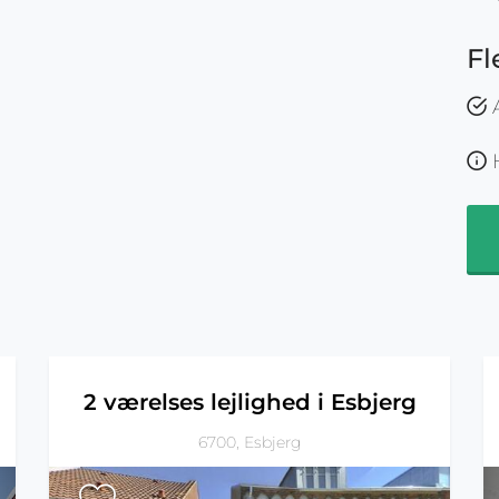
Fl
A
H
n
2 værelses lejlighed i Esbjerg
6700, Esbjerg