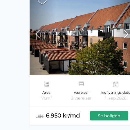
Areal
Værelser
Indflytnings dat
2
76m
2 værelser
1. sep 2026
6.950 kr/md
Se boligen
Leje: