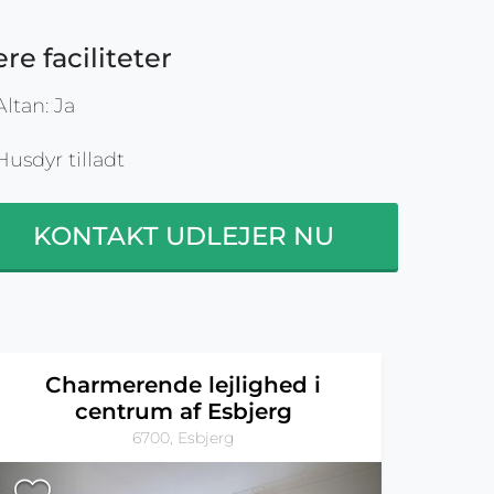
ere faciliteter
ltan: Ja
usdyr tilladt
KONTAKT UDLEJER NU
Charmerende lejlighed i
centrum af Esbjerg
6700, Esbjerg