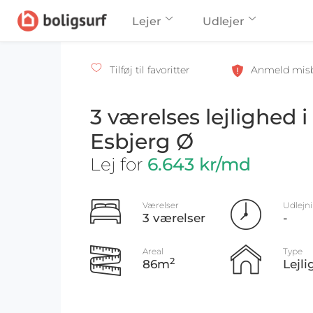
Lejer
Udlejer
Tilføj til favoritter
Anmeld mis
3 værelses lejlighed i
Esbjerg Ø
Lej for
6.643 kr/md
Værelser
Udlejn
3 værelser
-
Areal
Type
2
86m
Lejl