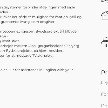
 stisystemer forbinder afdelingen med både
eden..
r, hvor der både er mulighed for motion, grill og
 græssende kvæg, som omgiver
beboerne., ligesom Bydelsprojekt 3i1 tilbyder
ge i..
institution..
amarbejde mellem 4 boligorganisationer, Esbjerg
m Bydelsprojektet på hjemmesiden .
er for at modtage TV signaler. .
 call us for assistance in English with your
Pr
Le
Fo
De