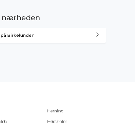
e i nærheden
er på Birkelunden
Herning
ilde
Hørsholm