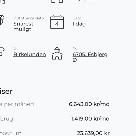
Indflytnings dato
Dato
Snarest
I dag
muligt
Vej
By
Birkelunden
6705, Esbjerg
Ø
iser
je per måned
6.643,00 kr/md
rbrug
1.419,00 kr/md
positum
23.639,00 kr