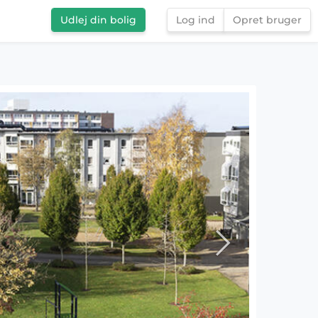
Udlej din bolig
Log ind
Opret bruger