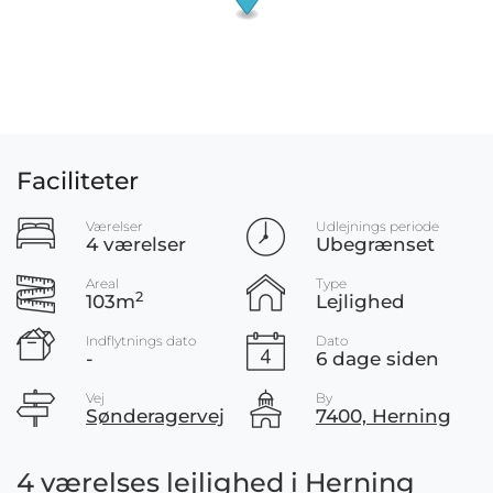
Faciliteter
Værelser
Udlejnings periode
4 værelser
Ubegrænset
Areal
Type
2
103m
Lejlighed
Indflytnings dato
Dato
-
6 dage siden
Vej
By
Sønderagervej
7400, Herning
4 værelses lejlighed i Herning