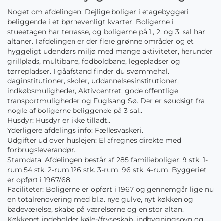
Noget om afdelingen: Dejlige boliger i etagebyggeri
beliggende i et børnevenligt kvarter. Boligerne i
stueetagen har terrasse, og boligerne på 1., 2. og 3. sal har
altaner. I afdelingen er der flere grønne områder og et
hyggeligt udendørs miljø med mange aktiviteter, herunder
grillplads, multibane, fodboldbane, legepladser og
tørrepladser. I gåafstand finder du svømmehal,
daginstitutioner, skoler, uddannelsesinstitutioner,
indkøbsmuligheder, Aktivcentret, gode offentlige
transportmuligheder og Fuglsang Sø. Der er søudsigt fra
nogle af boligerne beliggende på 3 sal..
Husdyr: Husdyr er ikke tilladt..
Yderligere afdelings info: Fællesvaskeri.
Udgifter ud over huslejen: El afregnes direkte med
forbrugsleverandør..
Stamdata: Afdelingen består af 285 familieboliger: 9 stk. 1-
rum.54 stk. 2-rum.126 stk. 3-rum. 96 stk. 4-rum. Byggeriet
er opført i 1967/68.
Faciliteter: Boligerne er opført i 1967 og gennemgår lige nu
en totalrenovering med bl.a. nye gulve, nyt køkken og
badeværelse, skabe på værelserne og en stor altan.
Køkkenet indeholder køle-/fryseskab, indbygningsovn og