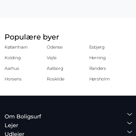
Populære byer
København
Odense
Esbjerg
Kolding
Vejle
Herning
Aarhus
Aalborg
Randers
Horsens
Roskilde
Hørsholm
Om Boligsurf
Lejer
Udlejer