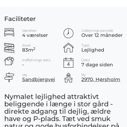
Faciliteter
Værelser
Udlejnings periode
4 værelser
Over 12 måneder
Areal
Type
2
83m
Lejlighed
Indflytnings dato
Dato
-
7 dage siden
Vej
By
Sandbjergvej
2970, Hørsholm
Nymalet lejlighed attraktivt
beliggende i længe i stor gård -
direkte adgang til dejlig, ældre
have og P-plads. Tæt ved smuk
natur og gode busforbindelser på