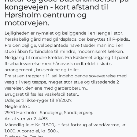
kongevejen - kort afstand til
Hørsholm centrum og
motorvejen.
Lejligheden er nymalet og beliggende i en længe i stor,
herskabelig gård med gårdsplads, der benyttes til P-plads..
Fra den dejlige, velbeplantede have træder man ind i en
stue i åben forbindelse til mindre, moderniseret køkken.
Nedgang til mindre kælder. Fra køkkenet adgang til pænt
flisebadeværelse med håndvask nedfældet i skabs
arrangement , bruseniche og toilet..
Fra stuen trapper til 1. sal indeholdende soveværelse med
væg til væg tæppe, meget stor stue og tilstødende 2
værelser, den ene med garderoberum..
Brugsret til fælles vaskefaciliteter..
Udlejes til ikke-ryger til 1/1/2027.
Nøgle info :.
2970 Hørsholm, Sandbjerg, Sandbjergvej.
Antal værs/m2: 4/83.
Månedlig leje: Kr. 11.500,- + fast forbrug af vand/varme, kr.
1.000. A conto el, kr. 500,-.