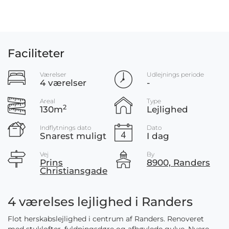
Faciliteter
Værelser
Udlejnings periode
4 værelser
-
Areal
Type
2
130m
Lejlighed
Indflytnings dato
Dato
Snarest muligt
I dag
Vej
By
Prins
8900, Randers
Christiansgade
4 værelses lejlighed i Randers
Flot herskabslejlighed i centrum af Randers. Renoveret