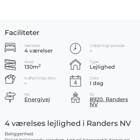
Faciliteter
Værelser
Udlejnings periode
4 værelser
-
Areal
Type
2
130m
Lejlighed
Indflytnings dato
Dato
-
I dag
Vej
By
Energivej
8920, Randers
NV
4 værelses lejlighed i Randers NV
Beliggenhed.