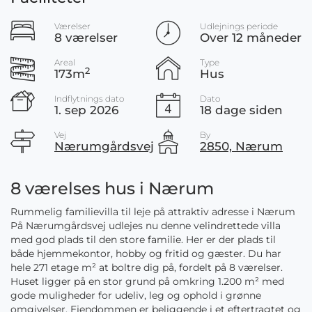
Værelser
Udlejnings periode
8 værelser
Over 12 måneder
Areal
Type
2
173m
Hus
Indflytnings dato
Dato
1. sep 2026
18 dage siden
Vej
By
Nærumgårdsvej
2850, Nærum
8 værelses hus i Nærum
Rummelig familievilla til leje på attraktiv adresse i Nærum
På Nærumgårdsvej udlejes nu denne velindrettede villa
med god plads til den store familie. Her er der plads til
både hjemmekontor, hobby og fritid og gæster. Du har
hele 271 etage m² at boltre dig på, fordelt på 8 værelser.
Huset ligger på en stor grund på omkring 1.200 m² med
gode muligheder for udeliv, leg og ophold i grønne
omgivelser. Ejendommen er beliggende i et eftertragtet og