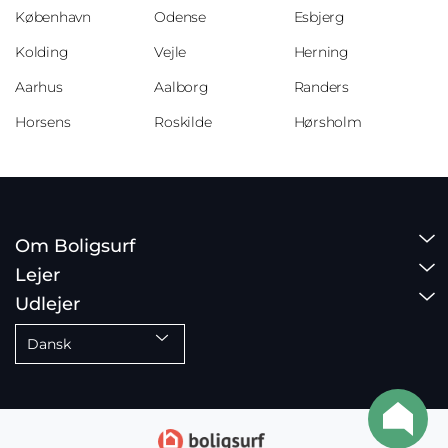
København
Odense
Esbjerg
Kolding
Vejle
Herning
Aarhus
Aalborg
Randers
Horsens
Roskilde
Hørsholm
Om Boligsurf
Lejer
Udlejer