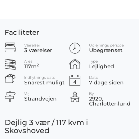
Faciliteter
Værelser
Udlejnings periode
3 værelser
Ubegrænset
Areal
Type
2
117m
Lejlighed
Indflytnings dato
Dato
Snarest muligt
7 dage siden
Vej
By
Strandvejen
2920,
Charlottenlund
Dejlig 3 vær / 117 kvm i
Skovshoved