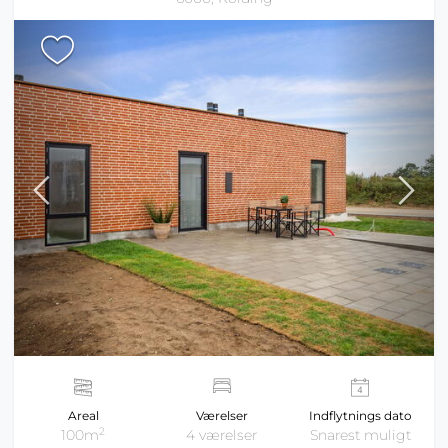
Areal
Værelser
Indflytnings dato
2
100m
4 værelser
Snarest muligt