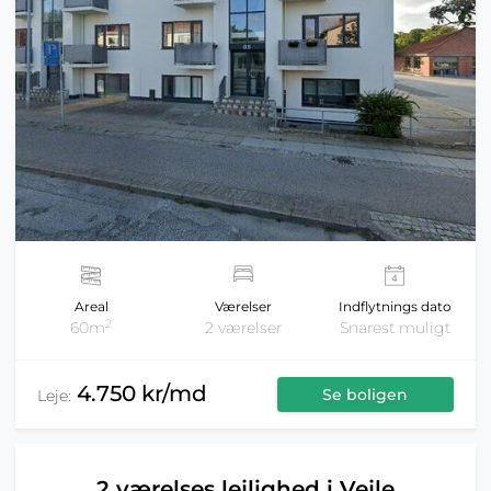
Areal
Værelser
Indflytnings dato
2
60m
2 værelser
Snarest muligt
4.750 kr/md
Se boligen
Leje:
2 værelses lejlighed i Vejle