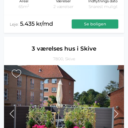
Areal
Værelser
Indflytnings dato
2
65m
2 værelser
Snarest muligt
5.435 kr/md
Se boligen
Leje:
3 værelses hus i Skive
7800, Skive