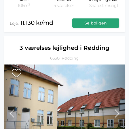
2
106m
4 værelser
Snarest muligt
11.130 kr/md
Se boligen
Leje:
3 værelses lejlighed i Rødding
6630, Rødding