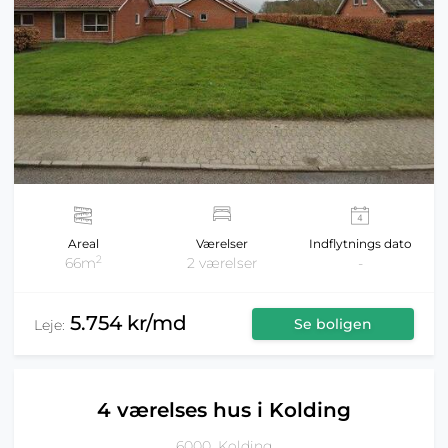
Areal
Værelser
Indflytnings dato
2
66m
2 værelser
-
5.754 kr/md
Se boligen
Leje:
4 værelses hus i Kolding
6000, Kolding