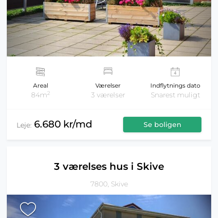
Areal
Værelser
Indflytnings dato
2
84m
3 værelser
Snarest muligt
6.680 kr/md
Se boligen
Leje:
3 værelses hus i Skive
7800, Skive