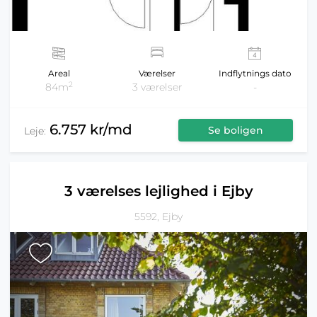
Areal
Værelser
Indflytnings dato
2
84m
3 værelser
-
6.757 kr/md
Se boligen
Leje:
3 værelses lejlighed i Ejby
5592, Ejby