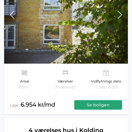
Areal
Værelser
Indflytnings dato
2
83m
3 værelser
7. sep 2026
6.954 kr/md
Se boligen
Leje:
4 værelses hus i Kolding