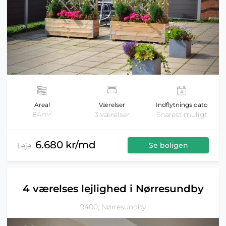
Areal
Værelser
Indflytnings dato
2
84m
3 værelser
Snarest muligt
6.680 kr/md
Se boligen
Leje:
4 værelses lejlighed i Nørresundby
9400, Nørresundby