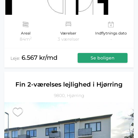
Areal
Værelser
Indflytnings dato
2
84m
3 værelser
-
6.567 kr/md
Se boligen
Leje:
Fin 2-værelses lejlighed i Hjørring
9800, Hjørring