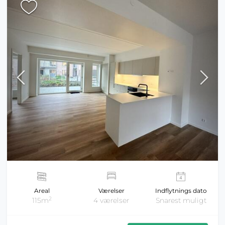
Areal
Værelser
Indflytnings dato
2
115m
4 værelser
Snarest muligt