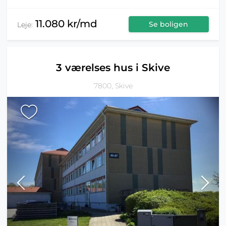
11.080 kr/md
Se boligen
Leje:
3 værelses hus i Skive
7800, Skive