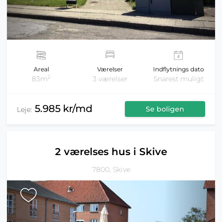
Areal
Værelser
Indflytnings dato
2
83m
3 værelser
Snarest muligt
5.985 kr/md
Se boligen
Leje:
2 værelses hus i Skive
7800, Skive