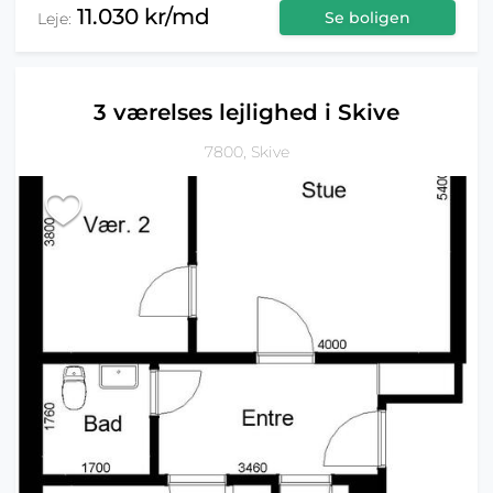
11.030 kr/md
Se boligen
Leje:
3 værelses lejlighed i Skive
7800, Skive