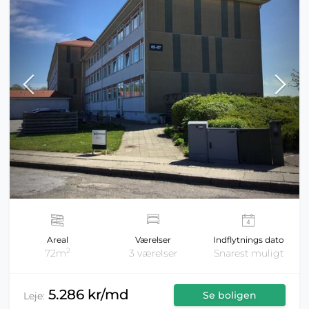
Areal
Værelser
Indflytnings dato
2
72m
3 værelser
Snarest muligt
5.286 kr/md
Se boligen
Leje: