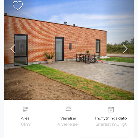
Areal
Værelser
Indflytnings dato
2
101m
4 værelser
Snarest muligt