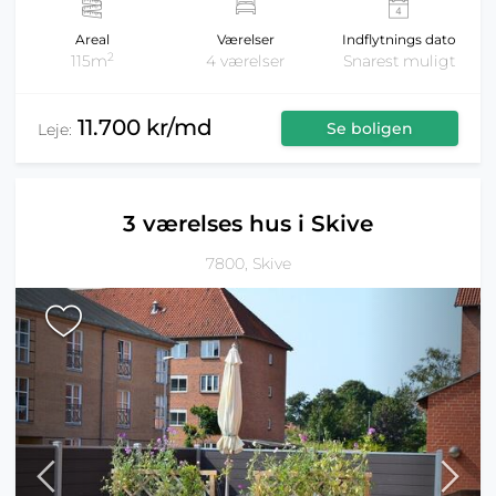
Areal
Værelser
Indflytnings dato
2
115m
4 værelser
Snarest muligt
11.700 kr/md
Se boligen
Leje:
3 værelses hus i Skive
7800, Skive