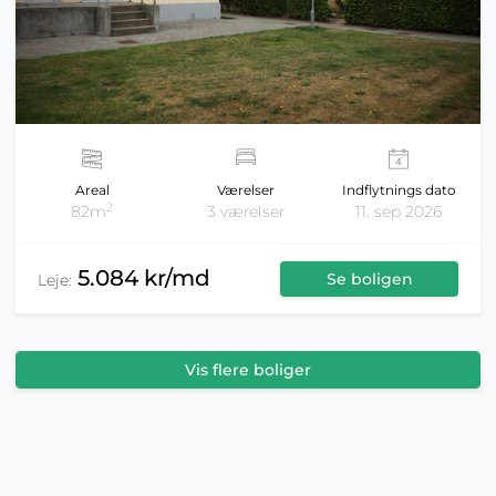
Areal
Værelser
Indflytnings dato
2
82m
3 værelser
11. sep 2026
5.084 kr/md
Se boligen
Leje:
Vis flere boliger