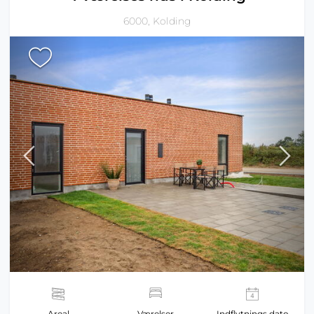
6000, Kolding
Areal
Værelser
Indflytnings dato