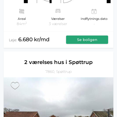
Areal
Værelser
Indflytnings dato
2
84m
3 værelser
-
6.680 kr/md
Se boligen
Leje:
2 værelses hus i Spøttrup
7860, Spøttrup