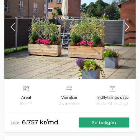
Areal
Værelser
Indflytnings dato
2
84m
2 værelser
Snarest muligt
6.757 kr/md
Se boligen
Leje: