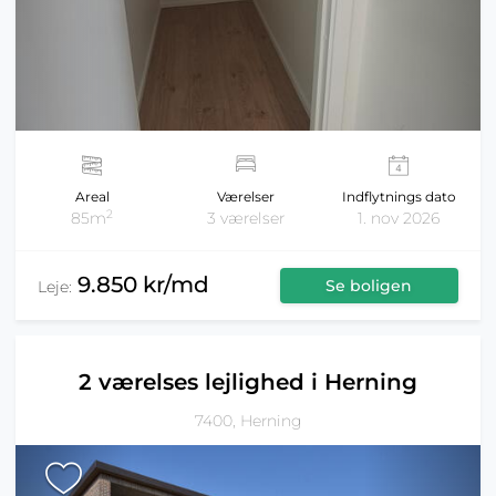
Areal
Værelser
Indflytnings dato
2
85m
3 værelser
1. nov 2026
9.850 kr/md
Se boligen
Leje:
2 værelses lejlighed i Herning
7400, Herning