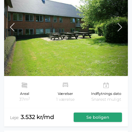
Areal
Værelser
Indflytnings dato
2
37m
1 værelse
Snarest muligt
3.532 kr/md
Se boligen
Leje: