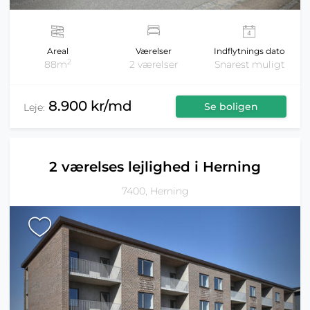
Areal
Værelser
Indflytnings dato
2
88m
2 værelser
Snarest muligt
8.900 kr/md
Se boligen
Leje:
2 værelses lejlighed i Herning
7400, Herning