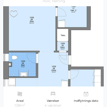
7400, Herning
Areal
Værelser
Indflytnings dato
2
108m
4 værelser
-