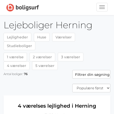
Toggle
naviga
Lejeboliger Herning
Lejligheder
Huse
Værelser
Studieboliger
1 værelse
2 værelser
3 værelser
4 værelser
5 værelser
Antal boliger:
76
Filtrer din søgning
4 værelses lejlighed i Herning