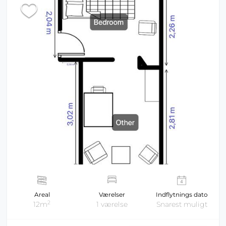
Areal
Værelser
Indflytnings dato
2
12m
1 værelse
Snarest muligt