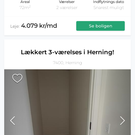
Areal
Værelser
Indflytnings dato
2
72m
2 værelser
Snarest muligt
4.079 kr/md
Se boligen
Leje:
Lækkert 3-værelses i Herning!
7400, Herning