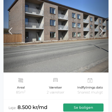
Areal
Værelser
Indflytnings dato
2
85m
2 værelser
Snarest muligt
8.500 kr/md
Se boligen
Leje: