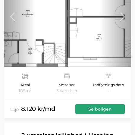
Areal
Værelser
Indflytnings dato
2
109m
3 værelser
-
8.120 kr/md
Se boligen
Leje: