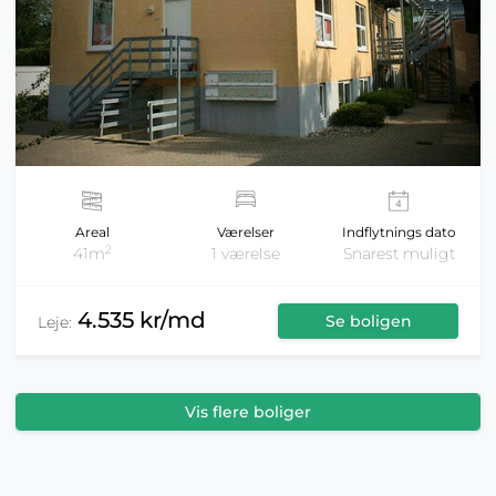
Areal
Værelser
Indflytnings dato
2
41m
1 værelse
Snarest muligt
4.535 kr/md
Se boligen
Leje:
Vis flere boliger