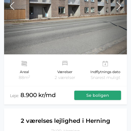
Areal
Værelser
Indflytnings dato
2
88m
2 værelser
Snarest muligt
8.900 kr/md
Se boligen
Leje:
2 værelses lejlighed i Herning