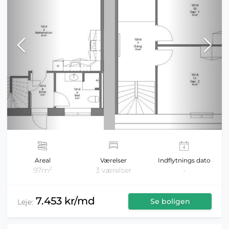
Areal
Værelser
Indflytnings dato
2
97m
3 værelser
-
7.453 kr/md
Se boligen
Leje: