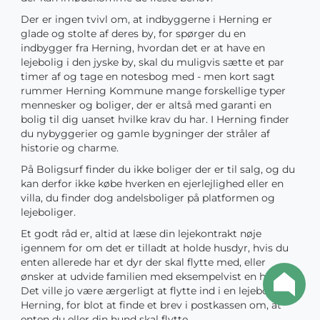
Der er ingen tvivl om, at indbyggerne i Herning er
glade og stolte af deres by, for spørger du en
indbygger fra Herning, hvordan det er at have en
lejebolig i den jyske by, skal du muligvis sætte et par
timer af og tage en notesbog med - men kort sagt
rummer Herning Kommune mange forskellige typer
mennesker og boliger, der er altså med garanti en
bolig til dig uanset hvilke krav du har. I Herning finder
du nybyggerier og gamle bygninger der stråler af
historie og charme.
På Boligsurf finder du ikke boliger der er til salg, og du
kan derfor ikke købe hverken en ejerlejlighed eller en
villa, du finder dog andelsboliger på platformen og
lejeboliger.
Et godt råd er, altid at læse din lejekontrakt nøje
igennem for om det er tilladt at holde husdyr, hvis du
enten allerede har et dyr der skal flytte med, eller
ønsker at udvide familien med eksempelvist en hund.
Det ville jo være ærgerligt at flytte ind i en lejebolig i
Herning, for blot at finde et brev i postkassen om, at
enten du eller din hund skal flytte.