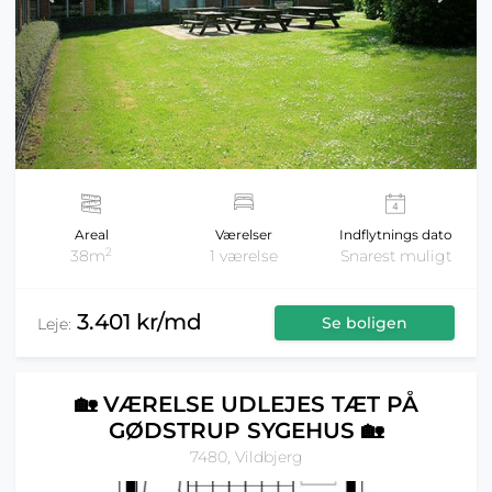
Areal
Værelser
Indflytnings dato
2
38m
1 værelse
Snarest muligt
3.401 kr/md
Se boligen
Leje:
🏡 VÆRELSE UDLEJES TÆT PÅ
GØDSTRUP SYGEHUS 🏡
7480, Vildbjerg