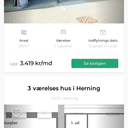
Areal
Værelser
Indflytnings dato
2
38m
1 værelse
Snarest muligt
3.419 kr/md
Se boligen
Leje:
3 værelses hus i Herning
7400, Herning