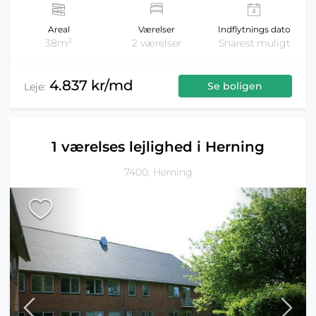
Areal
Værelser
Indflytnings dato
2
38m
2 værelser
Snarest muligt
4.837 kr/md
Se boligen
Leje:
1 værelses lejlighed i Herning
7400, Herning