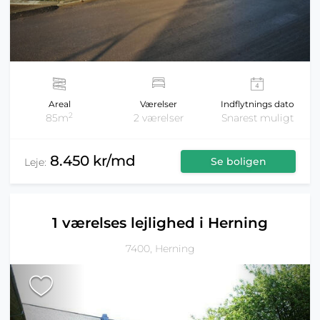
Areal
Værelser
Indflytnings dato
2
85m
2 værelser
Snarest muligt
8.450 kr/md
Se boligen
Leje:
1 værelses lejlighed i Herning
7400, Herning