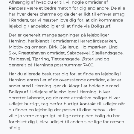
Afhængig af hvad du er til, vil nogle områder af
Randers være et bedre match for dig end andre. De alle
har hver deres charme og da der er lidt til enhver smag
i Randers, tør vi næsten love dig for, at din kommende
lejebolig / andelsbolig er til at finde via Boligsurf.
Der er generelt mange søgninger på lejeboliger i
Herning, heriblandt i områderne: Herregårdsparken,
Midtby og omegn, Birk, Gjellerup, Holmparken, Lind,
Sky, Præstehaven området, Sabroesvej, Sjællandsgade,
Thrigesvej, Tjørring, Tietgensgade, Østerlund og
generelt på Hernings postnummer 7400.
Har du allerede besluttet dig for, at finde en lejebolig i
Herning enten i et af de ovenstående områder, eller et
andet sted i Herning, gør du klogt i at holde øje med
Boligsurf. Udlejere af lejeboliger i Herning, bliver
oprettet løbende, og de mest attraktive boliger bliver
udlejet hurtigt, tag derfor hurtigt kontakt til udlejer når
du finder en lejebolig der passer til dine behov - det
ville jo være ærgerligt, at lige netop den bolig du har
forelsket dig i, blev udlejet til anden side lige for næsen
af dig.