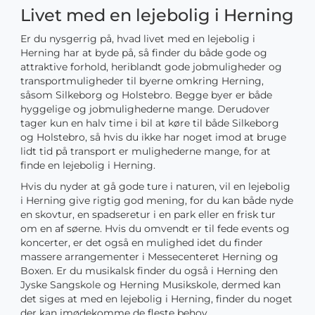
Livet med en lejebolig i Herning
Er du nysgerrig på, hvad livet med en lejebolig i
Herning har at byde på, så finder du både gode og
attraktive forhold, heriblandt gode jobmuligheder og
transportmuligheder til byerne omkring Herning,
såsom Silkeborg og Holstebro. Begge byer er både
hyggelige og jobmulighederne mange. Derudover
tager kun en halv time i bil at køre til både Silkeborg
og Holstebro, så hvis du ikke har noget imod at bruge
lidt tid på transport er mulighederne mange, for at
finde en lejebolig i Herning.
Hvis du nyder at gå gode ture i naturen, vil en lejebolig
i Herning give rigtig god mening, for du kan både nyde
en skovtur, en spadseretur i en park eller en frisk tur
om en af søerne. Hvis du omvendt er til fede events og
koncerter, er det også en mulighed idet du finder
massere arrangementer i Messecenteret Herning og
Boxen. Er du musikalsk finder du også i Herning den
Jyske Sangskole og Herning Musikskole, dermed kan
det siges at med en lejebolig i Herning, finder du noget
der kan imødekomme de fleste behov.