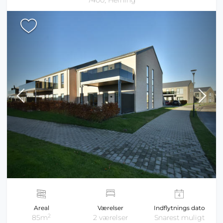
7400, Herning
Areal
Værelser
Indflytnings dato
2
85m
2 værelser
Snarest muligt