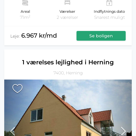
Areal
Værelser
Indflytnings dato
2
71m
2 værelser
Snarest muligt
6.967 kr/md
Se boligen
Leje:
1 værelses lejlighed i Herning
7400, Herning