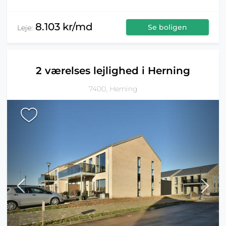
8.103 kr/md
Se boligen
Leje:
2 værelses lejlighed i Herning
7400, Herning