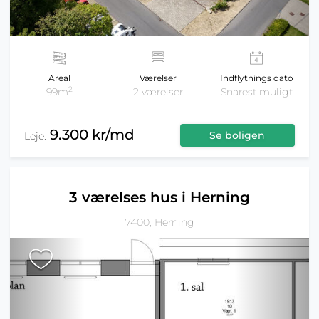
Areal
Værelser
Indflytnings dato
2
99m
2 værelser
Snarest muligt
9.300 kr/md
Se boligen
Leje:
3 værelses hus i Herning
7400, Herning