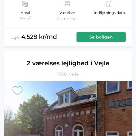
Areal
Værelser
Indflytnings dato
2
69m
2 værelser
-
4.528 kr/md
Se boligen
Leje:
2 værelses lejlighed i Vejle
7100, Vejle