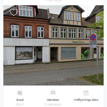
7100, Vejle
Areal
Værelser
Indflytnings dato
2
92m
3 værelser
-