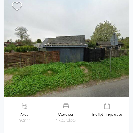
Areal
Værelser
Indflytnings dato
2
92m
4 værelser
-