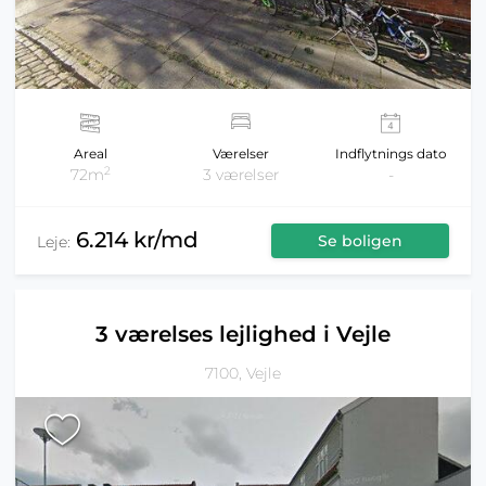
Areal
Værelser
Indflytnings dato
2
72m
3 værelser
-
6.214 kr/md
Se boligen
Leje:
3 værelses lejlighed i Vejle
7100, Vejle