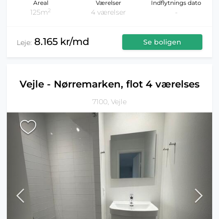
Areal
Værelser
Indflytnings dato
2
125m
4 værelser
-
8.165 kr/md
Se boligen
Leje:
Vejle - Nørremarken, flot 4 værelses
7100, Vejle