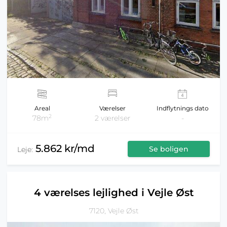
Areal
Værelser
Indflytnings dato
2
78m
2 værelser
-
5.862 kr/md
Se boligen
Leje:
4 værelses lejlighed i Vejle Øst
7120, Vejle Øst