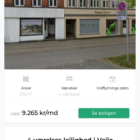
Areal
Værelser
Indflytnings dato
2
125m
4 værelser
-
9.265 kr/md
Se boligen
Leje: