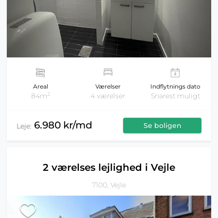
Areal
Værelser
Indflytnings dato
2
84m
4 værelser
Snarest muligt
6.980 kr/md
Se boligen
Leje:
2 værelses lejlighed i Vejle
7100, Vejle