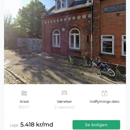
Areal
Værelser
Indflytnings dato
2
83m
2 værelser
-
5.418 kr/md
Se boligen
Leje: