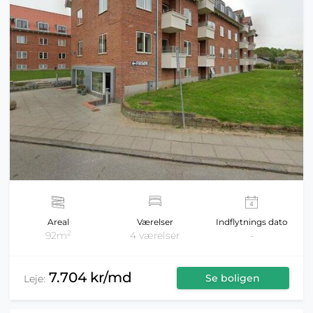
Areal
Værelser
Indflytnings dato
2
92m
4 værelser
-
7.704 kr/md
Se boligen
Leje: