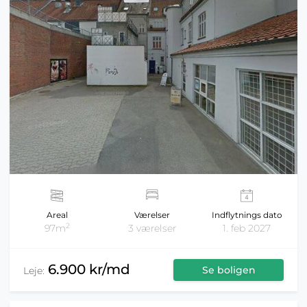
Areal
Værelser
Indflytnings dato
2
97m
3 værelser
1. feb 2027
6.900 kr/md
Se boligen
Leje: