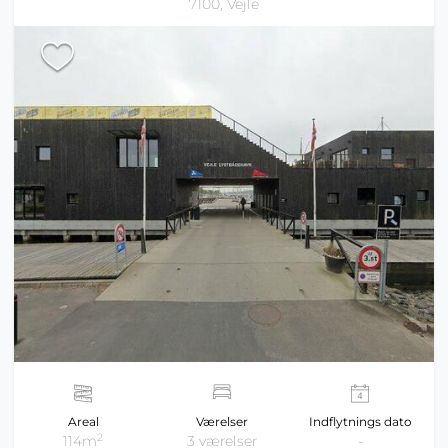
7100, Vejle
Areal
Værelser
Indflytnings dato
2
114m
3 værelser
-