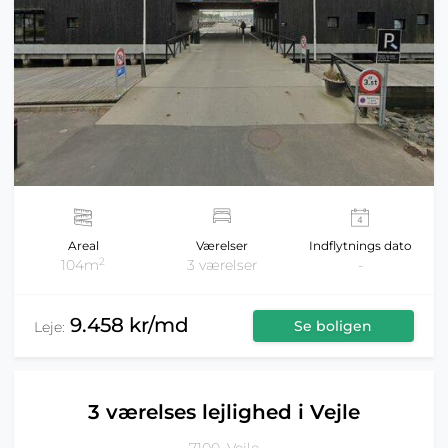
Areal
Værelser
Indflytnings dato
2
104m
3 værelser
-
9.458 kr/md
Se boligen
Leje:
3 værelses lejlighed i Vejle