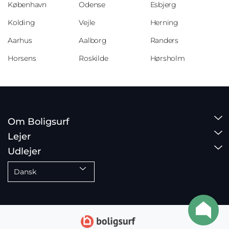
København
Odense
Esbjerg
Kolding
Vejle
Herning
Aarhus
Aalborg
Randers
Horsens
Roskilde
Hørsholm
Om Boligsurf
Lejer
Udlejer