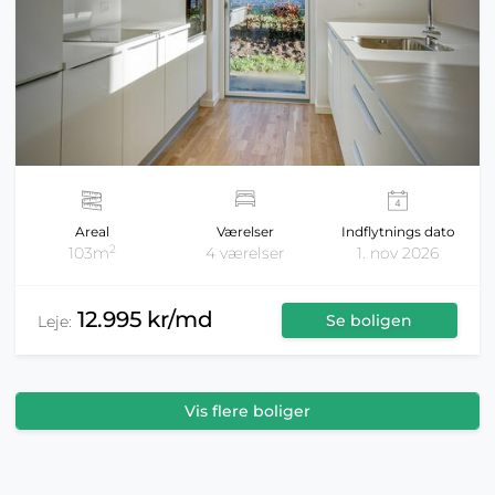
Areal
Værelser
Indflytnings dato
2
103m
4 værelser
1. nov 2026
12.995 kr/md
Se boligen
Leje:
Vis flere boliger