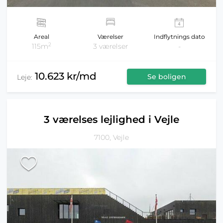
Areal
Værelser
Indflytnings dato
2
115m
3 værelser
-
10.623 kr/md
Se boligen
Leje:
3 værelses lejlighed i Vejle
7100, Vejle