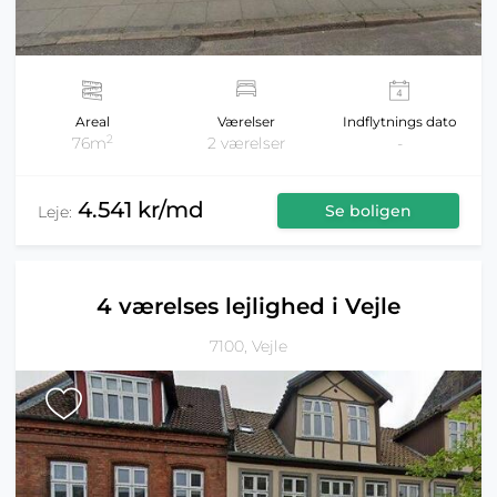
Areal
Værelser
Indflytnings dato
2
76m
2 værelser
-
4.541 kr/md
Se boligen
Leje:
4 værelses lejlighed i Vejle
7100, Vejle