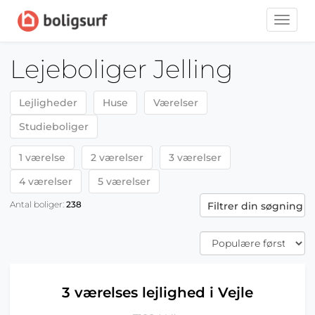
Toggle
naviga
Lejeboliger Jelling
Lejligheder
Huse
Værelser
Studieboliger
1 værelse
2 værelser
3 værelser
4 værelser
5 værelser
Antal boliger:
238
Filtrer din søgning
3 værelses lejlighed i Vejle