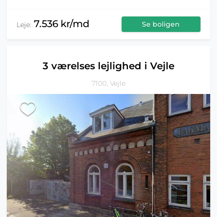
7.536 kr/md
Se boligen
Leje:
3 værelses lejlighed i Vejle
7100, Vejle