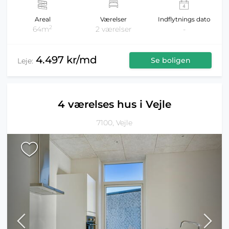
Areal
Værelser
Indflytnings dato
2
64m
2 værelser
-
4.497 kr/md
Se boligen
Leje:
4 værelses hus i Vejle
7100, Vejle