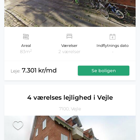
Areal
Værelser
Indflytnings dato
2
83m
2 værelser
-
7.301 kr/md
Se boligen
Leje:
4 værelses lejlighed i Vejle
7100, Vejle