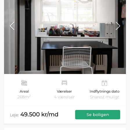
Areal
Værelser
Indflytnings dato
2
268m
4 værelser
Snarest muligt
49.500 kr/md
Se boligen
Leje: