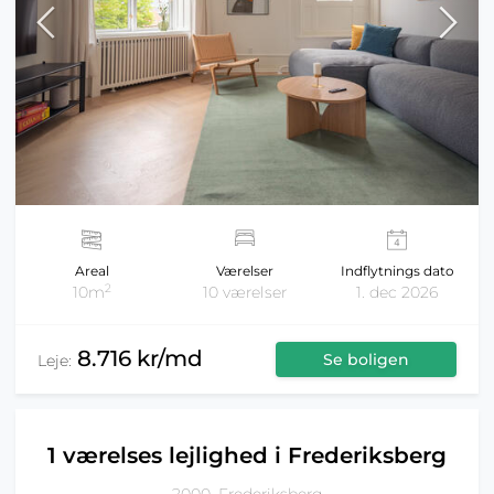
Areal
Værelser
Indflytnings dato
2
10m
10 værelser
1. dec 2026
8.716 kr/md
Se boligen
Leje:
1 værelses lejlighed i Frederiksberg