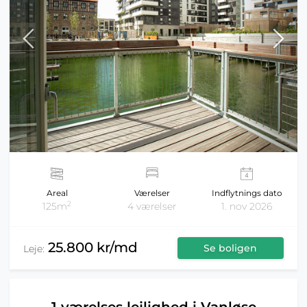
Areal
Værelser
Indflytnings dato
2
125m
4 værelser
1. nov 2026
25.800 kr/md
Se boligen
Leje: