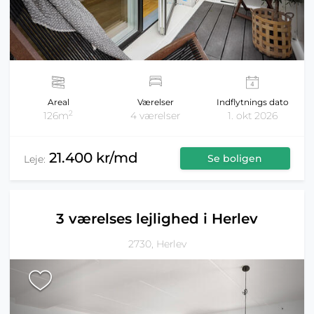
Areal
Værelser
Indflytnings dato
2
126m
4 værelser
1. okt 2026
21.400 kr/md
Se boligen
Leje:
3 værelses lejlighed i Herlev
2730, Herlev