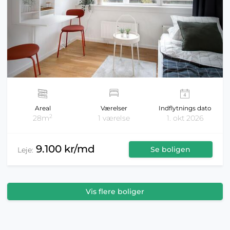
Areal
Værelser
Indflytnings dato
2
28m
1 værelse
1. okt 2026
9.100 kr/md
Se boligen
Leje:
Vis flere boliger