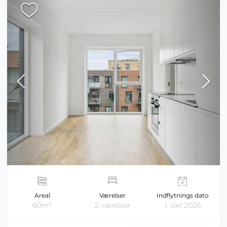
Areal
Værelser
Indflytnings dato
2
60m
2 værelser
1. okt 2026