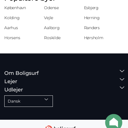
København
Odense
Esbjerg
Kolding
Vejle
Herning
Aarhus
Aalborg
Randers
Horsens
Roskilde
Hørsholm
Om Boligsurf
Lejer
Udlejer