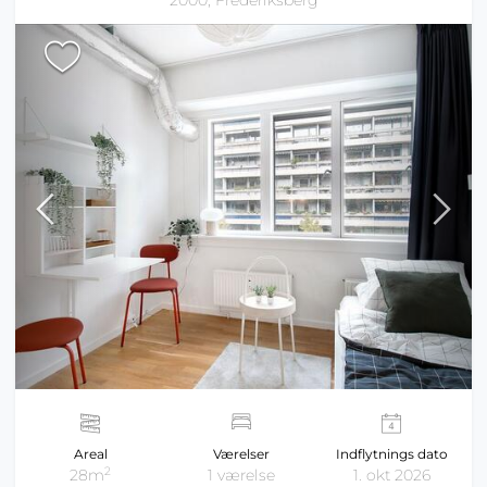
2000, Frederiksberg
Areal
Værelser
Indflytnings dato
2
28m
1 værelse
1. okt 2026