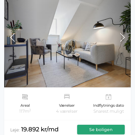
Areal
Værelser
Indflytnings dato
2
117m
4 værelser
Snarest muligt
19.892 kr/md
Se boligen
Leje: