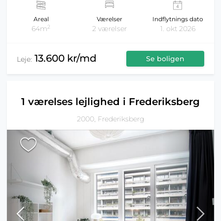
Areal
Værelser
Indflytnings dato
2
64m
2 værelser
1. okt 2026
13.600 kr/md
Se boligen
Leje:
1 værelses lejlighed i Frederiksberg
2000, Frederiksberg