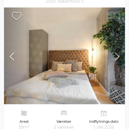
2300, København S
Areal
Værelser
Indflytnings dato
2
59m
2 værelser
1. okt 2026