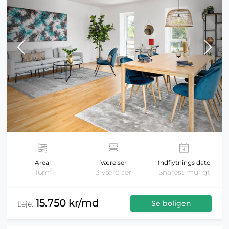
Areal
Værelser
Indflytnings dato
2
116m
3 værelser
Snarest muligt
15.750 kr/md
Se boligen
Leje: