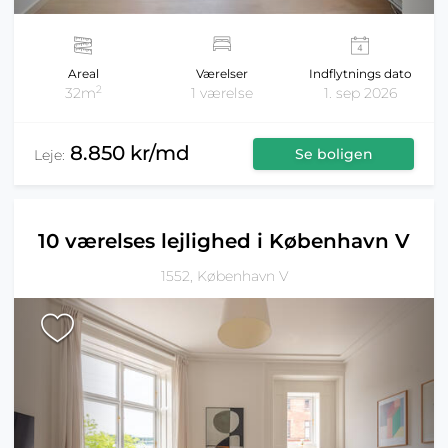
Areal
Værelser
Indflytnings dato
2
32m
1 værelse
1. sep 2026
8.850 kr/md
Se boligen
Leje:
10 værelses lejlighed i København V
1552, København V