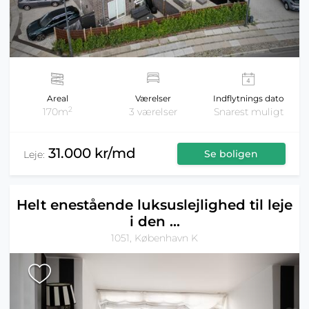
Areal
Værelser
Indflytnings dato
2
170m
3 værelser
Snarest muligt
31.000 kr/md
Se boligen
Leje:
Helt enestående luksuslejlighed til leje
i den ...
1051, København K