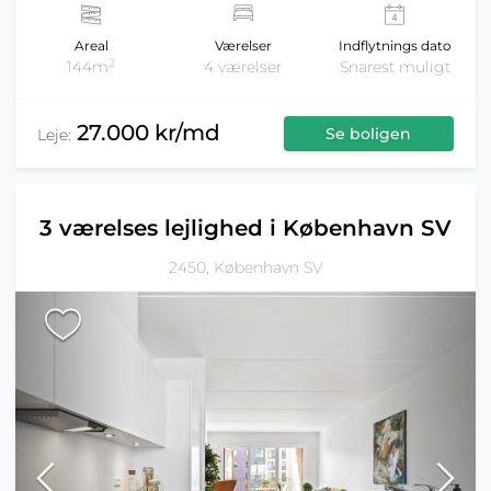
Areal
Værelser
Indflytnings dato
2
144m
4 værelser
Snarest muligt
27.000 kr/md
Se boligen
Leje:
3 værelses lejlighed i København SV
2450, København SV