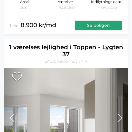
Areal
Værelser
Indflytnings dato
2
31m
1 værelse
1. nov 2026
8.900 kr/md
Se boligen
Leje:
1 værelses lejlighed i Toppen - Lygten
37
2400, København NV