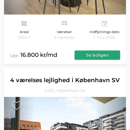
Areal
Værelser
Indflytnings dato
2
102m
4 værelser
1. nov 2026
16.800 kr/md
Se boligen
Leje:
4 værelses lejlighed i København SV
2450, København SV