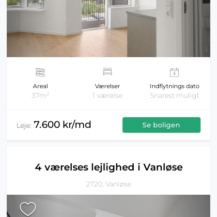
Areal
Værelser
Indflytnings dato
2
37m
1 værelse
Snarest muligt
7.600 kr/md
Se boligen
Leje:
4 værelses lejlighed i Vanløse
2720, Vanløse