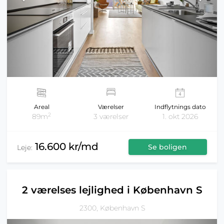
Areal
Værelser
Indflytnings dato
2
89m
3 værelser
1. okt 2026
16.600 kr/md
Se boligen
Leje:
2 værelses lejlighed i København S
2300, København S