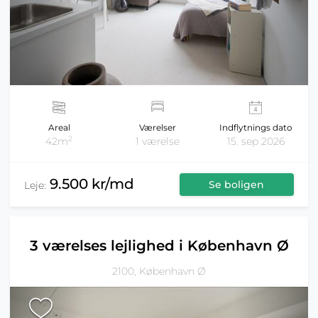
Areal
Værelser
Indflytnings dato
2
42m
1 værelse
15. sep 2026
9.500 kr/md
Se boligen
Leje:
3 værelses lejlighed i København Ø
2100, København Ø