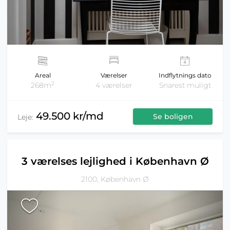
Areal
Værelser
Indflytnings dato
2
268m
4 værelser
Snarest muligt
49.500 kr/md
Se boligen
Leje:
3 værelses lejlighed i København Ø
2100, København Ø