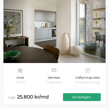
Areal
Værelser
Indflytnings dato
2
113m
3 værelser
Snarest muligt
25.800 kr/md
Se boligen
Leje: