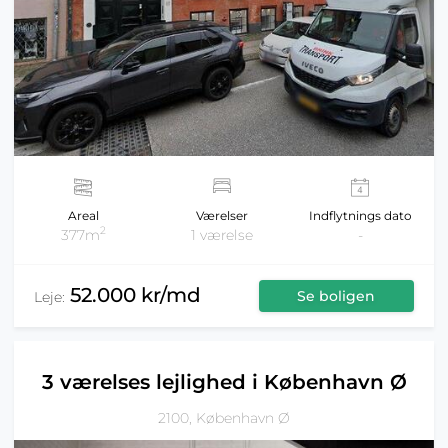
Areal
Værelser
Indflytnings dato
2
377m
1 værelse
-
52.000 kr/md
Se boligen
Leje:
3 værelses lejlighed i København Ø
2100, København Ø