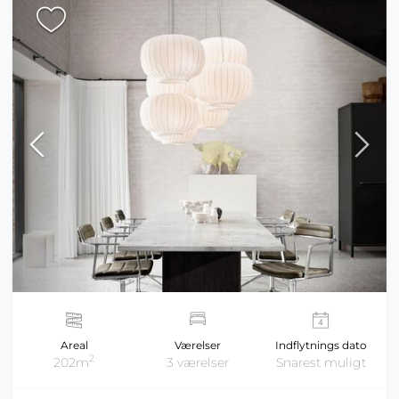
Areal
Værelser
Indflytnings dato
2
202m
3 værelser
Snarest muligt