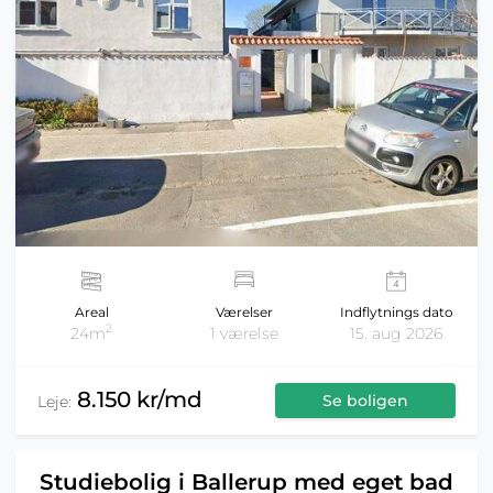
Areal
Værelser
Indflytnings dato
2
24m
1 værelse
15. aug 2026
8.150 kr/md
Se boligen
Leje:
Studiebolig i Ballerup med eget bad