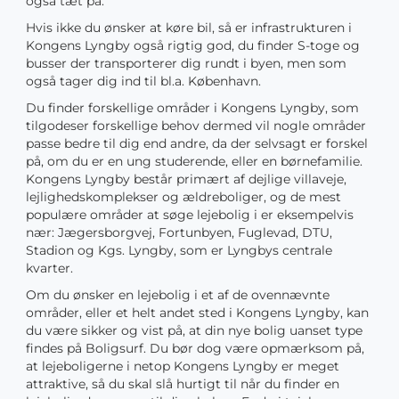
også tæt på.
Hvis ikke du ønsker at køre bil, så er infrastrukturen i
Kongens Lyngby også rigtig god, du finder S-toge og
busser der transporterer dig rundt i byen, men som
også tager dig ind til bl.a. København.
Du finder forskellige områder i Kongens Lyngby, som
tilgodeser forskellige behov dermed vil nogle områder
passe bedre til dig end andre, da der selvsagt er forskel
på, om du er en ung studerende, eller en børnefamilie.
Kongens Lyngby består primært af dejlige villaveje,
lejlighedskomplekser og ældreboliger, og de mest
populære områder at søge lejebolig i er eksempelvis
nær: Jægersborgvej, Fortunbyen, Fuglevad, DTU,
Stadion og Kgs. Lyngby, som er Lyngbys centrale
kvarter.
Om du ønsker en lejebolig i et af de ovennævnte
områder, eller et helt andet sted i Kongens Lyngby, kan
du være sikker og vist på, at din nye bolig uanset type
findes på Boligsurf. Du bør dog være opmærksom på,
at lejeboligerne i netop Kongens Lyngby er meget
attraktive, så du skal slå hurtigt til når du finder en