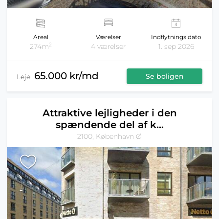
Areal
Værelser
Indflytnings dato
2
274m
4 værelser
1. sep 2026
65.000 kr/md
Se boligen
Leje:
Attraktive lejligheder i den
spændende del af k...
2100, København Ø