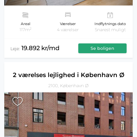
Areal
Værelser
Indflytnings dato
2
117m
4 værelser
Snarest muligt
19.892 kr/md
Se boligen
Leje:
2 værelses lejlighed i København Ø
2100, København Ø