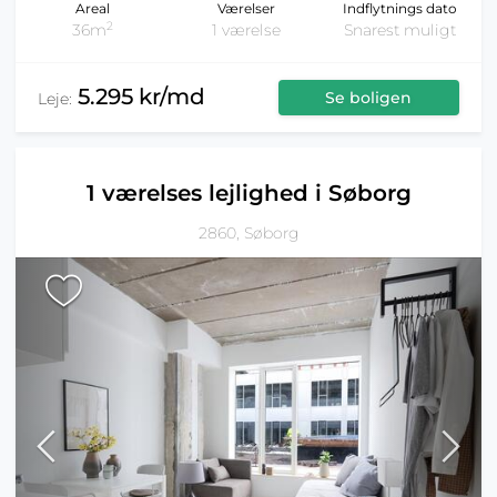
Areal
Værelser
Indflytnings dato
2
36m
1 værelse
Snarest muligt
5.295 kr/md
Se boligen
Leje:
1 værelses lejlighed i Søborg
2860, Søborg