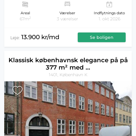
Areal
Værelser
Indflytnings dato
2
67m
3 værelser
1. okt 2026
13.900 kr/md
Se boligen
Leje:
Klassisk københavnsk elegance på på
377 m² med ...
1401, København K