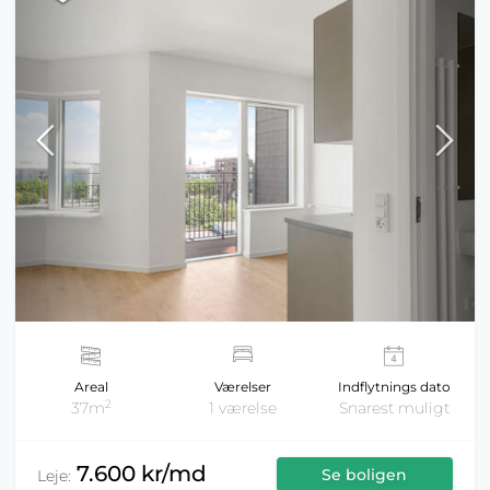
Areal
Værelser
Indflytnings dato
2
37m
1 værelse
Snarest muligt
7.600 kr/md
Se boligen
Leje: