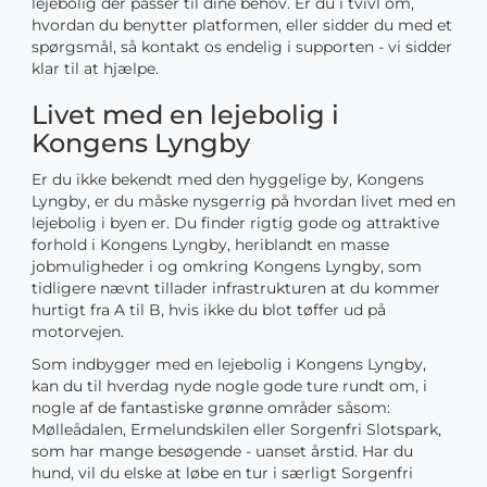
lejebolig der passer til dine behov. Er du i tvivl om,
hvordan du benytter platformen, eller sidder du med et
spørgsmål, så kontakt os endelig i supporten - vi sidder
klar til at hjælpe.
Livet med en lejebolig i
Kongens Lyngby
Er du ikke bekendt med den hyggelige by, Kongens
Lyngby, er du måske nysgerrig på hvordan livet med en
lejebolig i byen er. Du finder rigtig gode og attraktive
forhold i Kongens Lyngby, heriblandt en masse
jobmuligheder i og omkring Kongens Lyngby, som
tidligere nævnt tillader infrastrukturen at du kommer
hurtigt fra A til B, hvis ikke du blot tøffer ud på
motorvejen.
Som indbygger med en lejebolig i Kongens Lyngby,
kan du til hverdag nyde nogle gode ture rundt om, i
nogle af de fantastiske grønne områder såsom:
Mølleådalen, Ermelundskilen eller Sorgenfri Slotspark,
som har mange besøgende - uanset årstid. Har du
hund, vil du elske at løbe en tur i særligt Sorgenfri