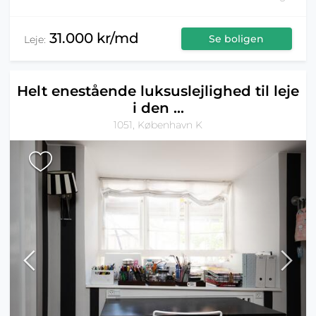
31.000 kr/md
Se boligen
Leje:
Helt enestående luksuslejlighed til leje
i den ...
1051, København K