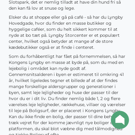
Slotspark, det er nemlig tilladt at have din hund fri så
den kan få lov at snuse og lege.
Elsker du at shoppe eller gå på café - så har du Lyngby
Hovedgade, hvor du finder en masse butikker og
hyggelige caféer, som du helt sikkert kommer til at
nyde at bo tæt på. Lyngby Storcenter er et populært
center, hvilket også betyder at mange af de store
kædebutikker også er at finde i centeret.
Som du forhåbentligt har fået på fornemmelsen, så har
Kongens Lyngby en masse at byde på, som du med en
lejebolig i området kan nyde godt af.
Gennemsnitsalderen i byen er estimeret til omkring 41
år, hvilket ligeledes tegner et billede af at der findes
mange forskellige aldersgrupper og generationer i
byen, samt leje lejligheder og huse der passer til der
hvor du er i dit liv. Du finder nemlig både 1, 2 og flere
værelses leje lejligheder, rækkehuse, villaer og værelser
til leje på Boligsurf, der er placeret i Kongens Lyngby.
Kan du ikke finde en bolig, der passer til dine behov, så
træk vejret for der komme jævnligt nye boliger op på
platformen, du skal blot væbne dig med tålmodighed
og tjekke Boligsurf ofte.