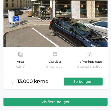
Areal
Værelser
Indflytnings dato
2
62m
2 værelser
Snarest muligt
13.000 kr/md
Se boligen
Leje:
Vis flere boliger