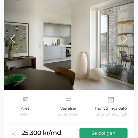
Areal
Værelser
Indflytnings dato
2
99m
3 værelser
Snarest muligt
25.300 kr/md
Se boligen
Leje: