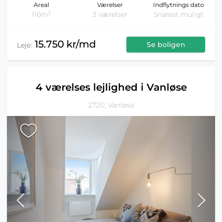
Areal
Værelser
Indflytnings dato
2
116m
3 værelser
Snarest muligt
15.750 kr/md
Se boligen
Leje:
4 værelses lejlighed i Vanløse
2720, Vanløse