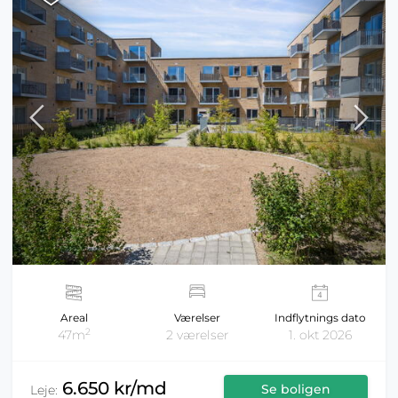
Areal
Værelser
Indflytnings dato
2
47m
2 værelser
1. okt 2026
6.650 kr/md
Se boligen
Leje: