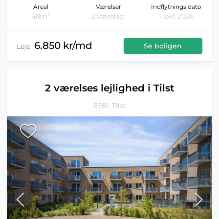
Areal
Værelser
Indflytnings dato
2
48m
2 værelser
1. okt 2026
6.850 kr/md
Se boligen
Leje:
2 værelses lejlighed i Tilst
8381, Tilst