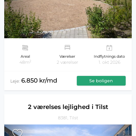
Areal
Værelser
Indflytnings dato
2
48m
2 værelser
1. okt 2026
6.850 kr/md
Se boligen
Leje:
2 værelses lejlighed i Tilst
8381, Tilst