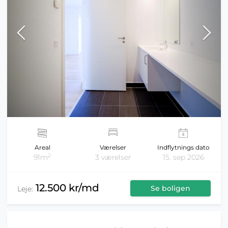
Areal
Værelser
Indflytnings dato
2
91m
3 værelser
15. sep 2026
12.500 kr/md
Se boligen
Leje: