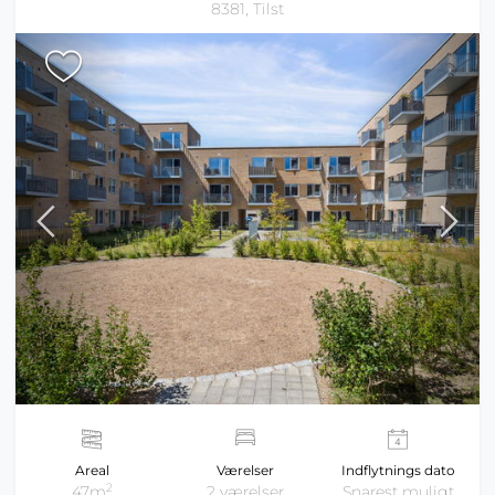
8381, Tilst
Areal
Værelser
Indflytnings dato
2
47m
2 værelser
Snarest muligt