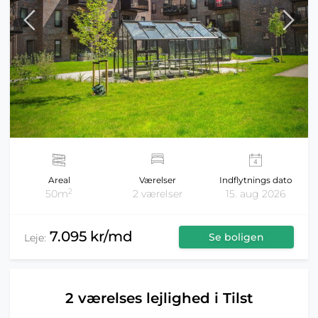
Areal
Værelser
Indflytnings dato
2
50m
2 værelser
15. aug 2026
7.095 kr/md
Se boligen
Leje:
2 værelses lejlighed i Tilst