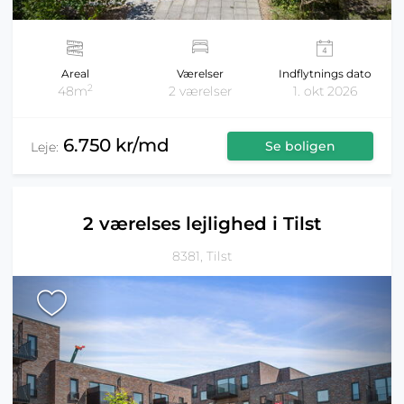
Areal
Værelser
Indflytnings dato
2
48m
2 værelser
1. okt 2026
6.750 kr/md
Se boligen
Leje:
2 værelses lejlighed i Tilst
8381, Tilst