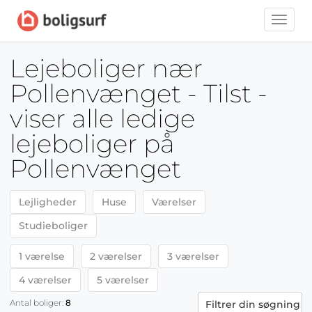
Toggle
naviga
Lejeboliger nær
Pollenvænget - Tilst -
viser alle ledige
lejeboliger på
Pollenvænget
Lejligheder
Huse
Værelser
Studieboliger
1 værelse
2 værelser
3 værelser
4 værelser
5 værelser
Antal boliger:
8
Filtrer din søgning