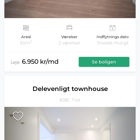
Areal
Værelser
Indflytnings dato
2
50m
2 værelser
Snarest muligt
6.950 kr/md
Se boligen
Leje:
Delevenligt townhouse
8381, Tilst