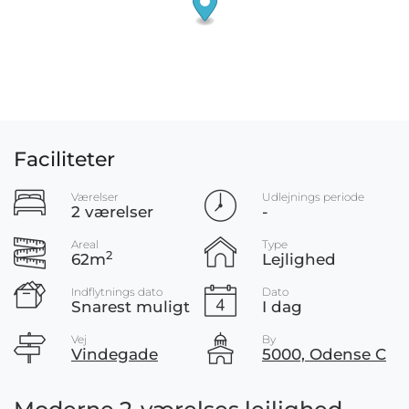
Faciliteter
Værelser
Udlejnings periode
2 værelser
-
Areal
Type
2
62m
Lejlighed
Indflytnings dato
Dato
Snarest muligt
I dag
Vej
By
Vindegade
5000, Odense C