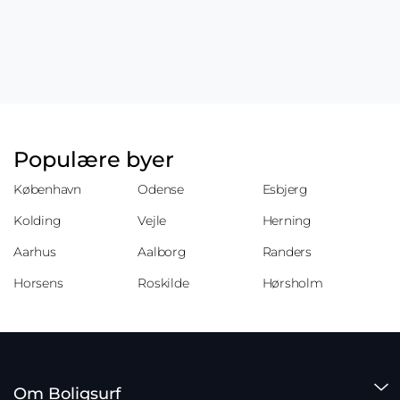
Populære byer
København
Odense
Esbjerg
Kolding
Vejle
Herning
Aarhus
Aalborg
Randers
Horsens
Roskilde
Hørsholm
Om Boligsurf