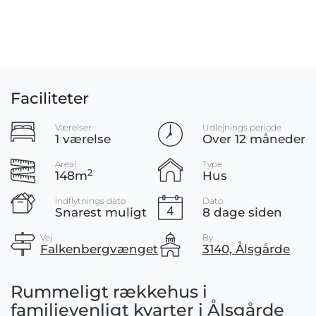
Faciliteter
Værelser
Udlejnings periode
1 værelse
Over 12 måneder
Areal
Type
2
148m
Hus
Indflytnings dato
Dato
Snarest muligt
8 dage siden
Vej
By
Falkenbergvænget
3140, Ålsgårde
Rummeligt rækkehus i
familievenligt kvarter i Ålsgårde