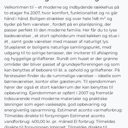
Velkommen til – et moderne og indbydende rækkehus på
to etager fra 2007, hvor komfort, funktionalitet og ro går
hånd i hånd. Boligen strækker sig over hele 148 m² og
byder på fem værelser , fordelt på en planløsning, der
passer perfekt til den moderne familie. Her får du to lyse
badeværelser , et stort opholdsrum med køkken og stue i
ét , samt gode værelser med masser af naturligt lys.
Stueplanet er boligens naturlige samlingspunkt, med
udgang til to solrige terrasser, der inviterer til afslapning
og hyggelige grillaftener. Rundt om huset er der grønne
områder der bliver passet af grundejerforeningen og som
kan benyttes af beboere til bl. a. ophold og grillaftener. På
førstesalen finder du de rummelige værelser – ideelle som
børneværelser, kontor eller gæsterum. Til ejendommen
hører der også et stort kælderrum der kan benyttes til
opbevaring. Ejendommen er opført i 2007 og fremstår
tidssvarende med moderne materialer og praktiske
løsninger som egen vaskesøjle, god opbevaring og
energivenlig opvarmning. Estimeret aconto varmeforbrug:
Tilmeldes direkte til forsyningen Estimeret aconto
vandforbrug: 400,00 kr. pr. måned El forbrug: Tilmeldes
direkte til forsyningen Internet: Tilmeldes direkte til