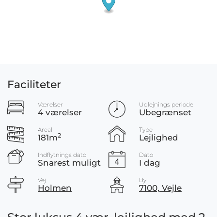
Faciliteter
Værelser
Udlejnings periode
4 værelser
Ubegrænset
Areal
Type
2
181m
Lejlighed
Indflytnings dato
Dato
Snarest muligt
I dag
Vej
By
Holmen
7100, Vejle