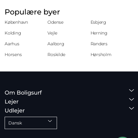
Populære byer
København
Odense
Esbjerg
Kolding
Vejle
Herning
Aarhus
Aalborg
Randers
Horsens
Roskilde
Hørsholm
Om Boligsurf
Lejer
Udlejer