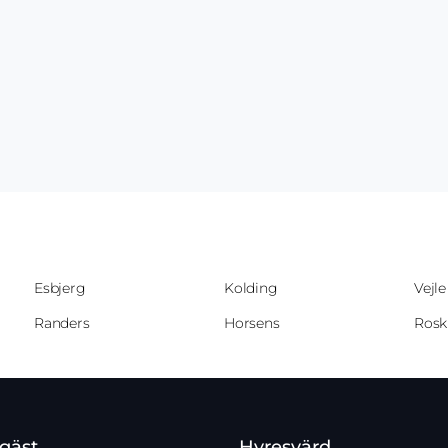
Esbjerg
Kolding
Vejle
Randers
Horsens
Rosk
gäst
Hyresvärd