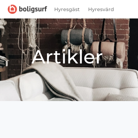
Hyresgäst
Hyresvärd
Artikler