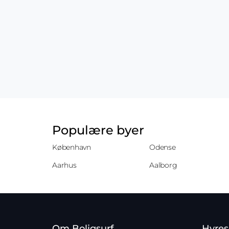
Populære byer
København
Odense
Aarhus
Aalborg
Om Boligsurf
Hyres