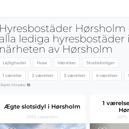
Hyresbostäder Hørsholm - 
alla lediga hyresbostäder 
närheten av Hørsholm
Lejligheder
Huse
Værelser
Studieboliger
1 værelse
2 værelser
3 værelser
4 værelser
Objekt hittades:
10
1 værelse
Ægte slotsidyl i Hørsholm
Hø
2970, Hørsholm
2970,