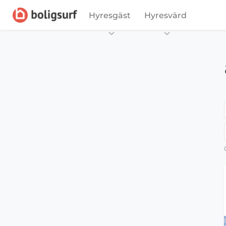
Hyresgäst
Hyresvärd