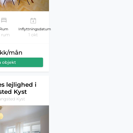
Rum
Inflyttningsdatum
5 rum
1 okt
dkk/mån
a objekt
s lejlighed i
ted Kyst
ungsted Kyst