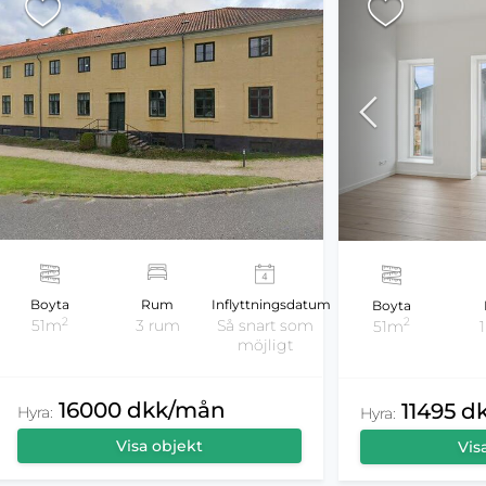
Boyta
Rum
Inflyttningsdatum
Boyta
2
2
51m
3 rum
Så snart som
51m
möjligt
16000 dkk/mån
11495 
Hyra:
Hyra:
Visa objekt
Vis