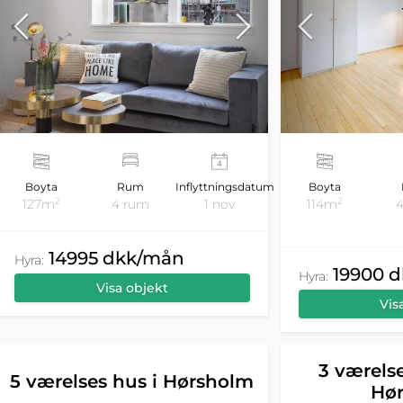
Boyta
Rum
Inflyttningsdatum
Boyta
2
2
127m
4 rum
1 nov
114m
14995 dkk/mån
Hyra:
19900 
Hyra:
Visa objekt
Vis
3 værelse
5 værelses hus i Hørsholm
Hø