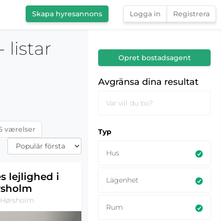
Skapa hyresannons
Logga in
Registrera
Avgränsa dina resultat
listar
Opret bostadsagent
i
Avgränsa dina resultat
5 værelser
Typ
Hus
s lejlighed i
Lägenhet
rsholm
 Hørsholm
Rum