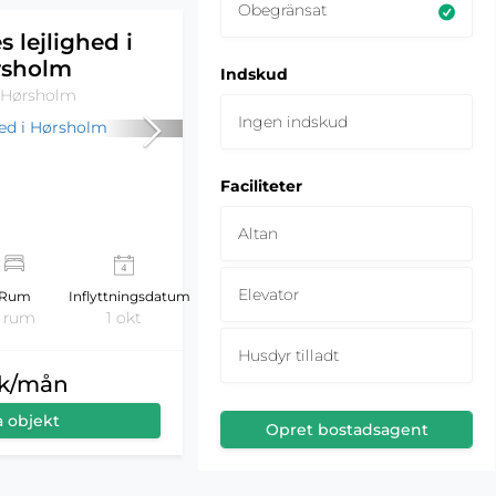
Obegränsat
s lejlighed i
rsholm
Indskud
 Hørsholm
Ingen indskud
Faciliteter
Altan
Elevator
Rum
Inflyttningsdatum
1 rum
1 okt
Husdyr tilladt
kk/mån
a objekt
Opret bostadsagent