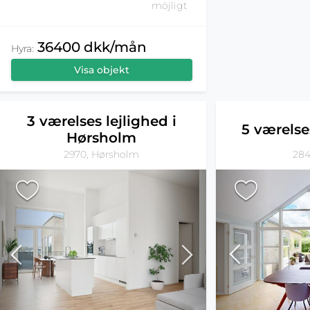
möjligt
36400 dkk/mån
Hyra:
Visa objekt
3 værelses lejlighed i
5 værelse
Hørsholm
284
2970, Hørsholm