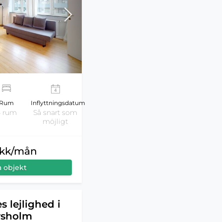
Rum
Inflyttningsdatum
4 rum
Så snart som
möjligt
dkk/mån
a objekt
s lejlighed i
rsholm