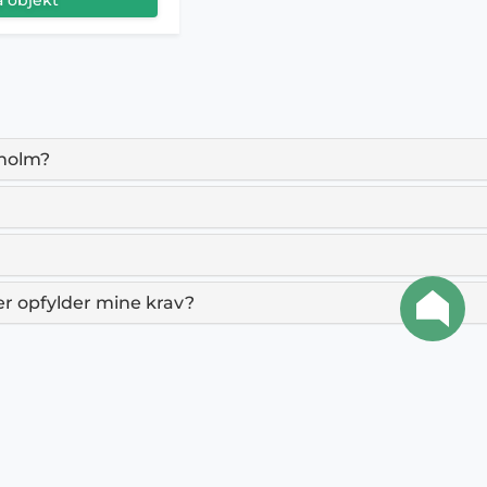
sholm?
der opfylder mine krav?