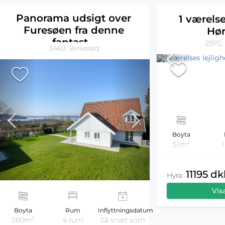
Panorama udsigt over
1 værelse
Furesøen fra denne
Hø
fantast...
2970,
3460, Birkerød
Boyta
2
51m
11195 d
Hyra:
Vis
Boyta
Rum
Inflyttningsdatum
2
260m
4 rum
Så snart som