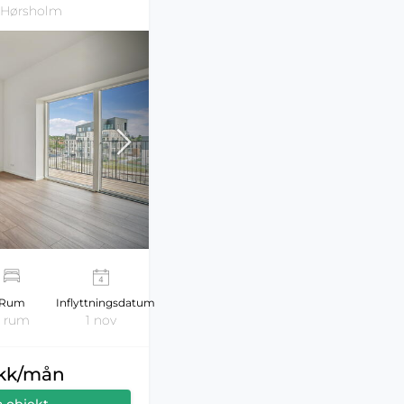
 Hørsholm
Rum
Inflyttningsdatum
3 rum
1 nov
dkk/mån
a objekt