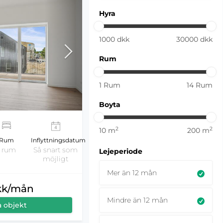
Hyra
1000
dkk
30000
dkk
Rum
1
Rum
14
Rum
Boyta
2
2
10
m
200
m
Rum
Inflyttningsdatum
1 rum
Så snart som
Lejeperiode
möjligt
Mer än 12 mån
dkk/mån
Mindre än 12 mån
a objekt