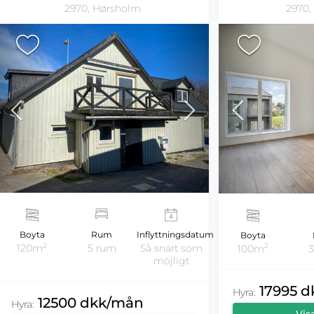
2970, Hørsholm
2970,
Boyta
Rum
Inflyttningsdatum
Boyta
2
2
120m
5 rum
Så snart som
100m
möjligt
17995 
Hyra:
12500 dkk/mån
Hyra:
Vis