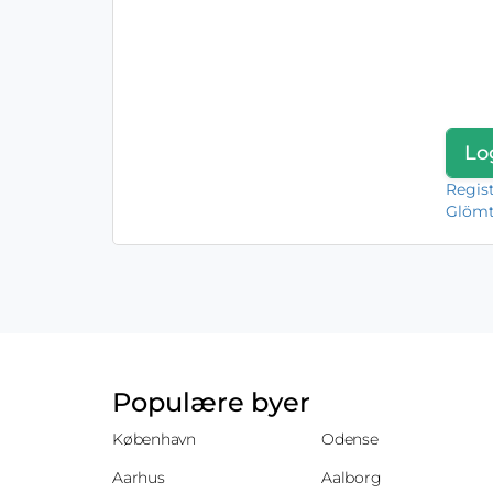
Regis
Glömt
Populære byer
København
Odense
Aarhus
Aalborg