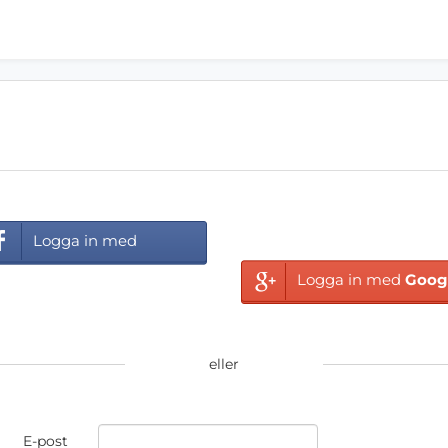
Logga in med
cebook
Logga in med
Goog
eller
E-post