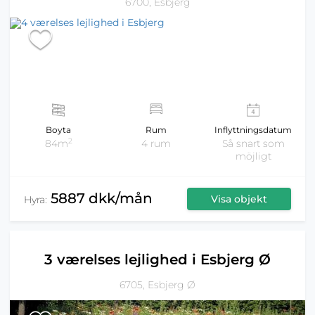
6700, Esbjerg
Boyta
Rum
Inflyttningsdatum
2
84m
4 rum
Så snart som
möjligt
5887 dkk/mån
Visa objekt
Hyra:
3 værelses lejlighed i Esbjerg Ø
6705, Esbjerg Ø