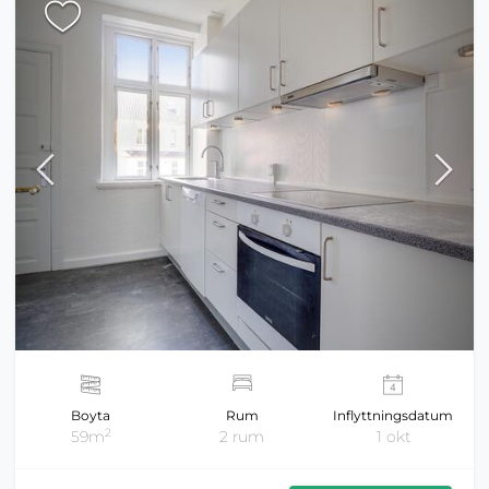
Boyta
Rum
Inflyttningsdatum
2
59m
2 rum
1 okt