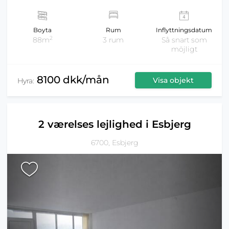
Boyta
Rum
Inflyttningsdatum
2
88m
3 rum
Så snart som
möjligt
8100 dkk/mån
Visa objekt
Hyra:
2 værelses lejlighed i Esbjerg
6700, Esbjerg