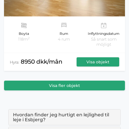
Boyta
Rum
Inflyttningsdatum
2
118m
4 rum
Så snart som
möjligt
8950 dkk/mån
Visa objekt
Hyra:
Visa fler objekt
Hvordan finder jeg hurtigt en lejlighed til
leje i Esbjerg?