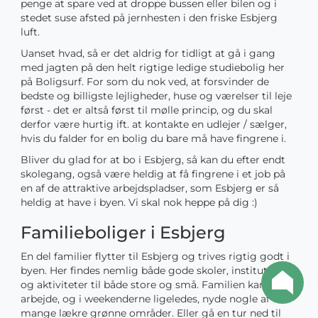
penge at spare ved at droppe bussen eller bilen og i
stedet suse afsted på jernhesten i den friske Esbjerg
luft.
Uanset hvad, så er det aldrig for tidligt at gå i gang
med jagten på den helt rigtige ledige studiebolig her
på Boligsurf. For som du nok ved, at forsvinder de
bedste og billigste lejligheder, huse og værelser til leje
først - det er altså først til mølle princip, og du skal
derfor være hurtig ift. at kontakte en udlejer / sælger,
hvis du falder for en bolig du bare må have fingrene i.
Bliver du glad for at bo i Esbjerg, så kan du efter endt
skolegang, også være heldig at få fingrene i et job på
en af de attraktive arbejdspladser, som Esbjerg er så
heldig at have i byen. Vi skal nok heppe på dig :)
Familieboliger i Esbjerg
En del familier flytter til Esbjerg og trives rigtig godt i
byen. Her findes nemlig både gode skoler, institutioner
og aktiviteter til både store og små. Familien kan efter
arbejde, og i weekenderne ligeledes, nyde nogle af de
mange lækre grønne områder. Eller gå en tur ned til