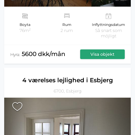
Boyta
Rum
Inflyttningsdatum
2
76m
2 rum
Så snart som
möjligt
5600 dkk/mån
Visa objekt
Hyra:
4 værelses lejlighed i Esbjerg
6700, Esbjerg