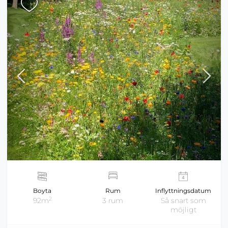
Boyta
Rum
Inflyttningsdatum
2
92m
3 rum
Så snart som
möjligt