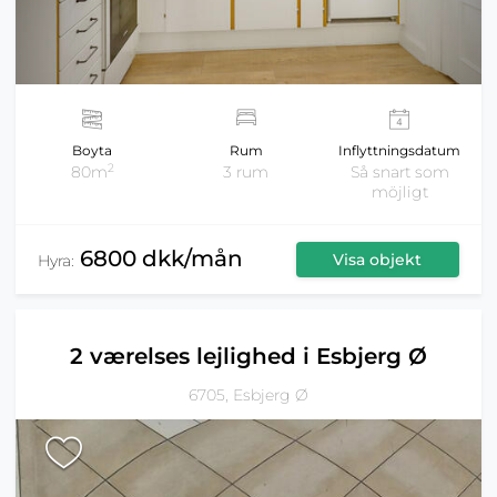
Boyta
Rum
Inflyttningsdatum
2
80m
3 rum
Så snart som
möjligt
6800 dkk/mån
Visa objekt
Hyra:
2 værelses lejlighed i Esbjerg Ø
6705, Esbjerg Ø