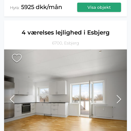
5925 dkk/mån
Visa objekt
Hyra:
4 værelses lejlighed i Esbjerg
6700, Esbjerg