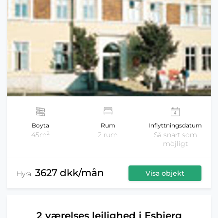
Boyta
Rum
Inflyttningsdatum
2
45m
2 rum
Så snart som
möjligt
3627 dkk/mån
Visa objekt
Hyra:
2 værelses lejlighed i Esbjerg