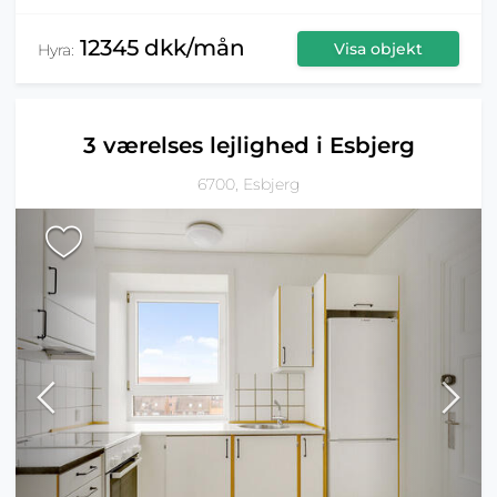
12345 dkk/mån
Visa objekt
Hyra:
3 værelses lejlighed i Esbjerg
6700, Esbjerg