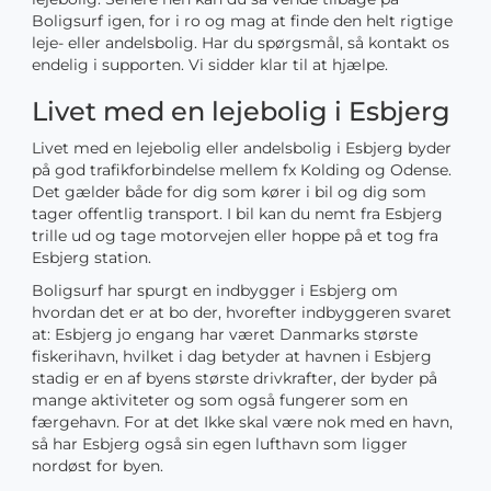
Boligsurf igen, for i ro og mag at finde den helt rigtige
leje- eller andelsbolig. Har du spørgsmål, så kontakt os
endelig i supporten. Vi sidder klar til at hjælpe.
Livet med en lejebolig i Esbjerg
Livet med en lejebolig eller andelsbolig i Esbjerg byder
på god trafikforbindelse mellem fx Kolding og Odense.
Det gælder både for dig som kører i bil og dig som
tager offentlig transport. I bil kan du nemt fra Esbjerg
trille ud og tage motorvejen eller hoppe på et tog fra
Esbjerg station.
Boligsurf har spurgt en indbygger i Esbjerg om
hvordan det er at bo der, hvorefter indbyggeren svaret
at: Esbjerg jo engang har været Danmarks største
fiskerihavn, hvilket i dag betyder at havnen i Esbjerg
stadig er en af byens største drivkrafter, der byder på
mange aktiviteter og som også fungerer som en
færgehavn. For at det Ikke skal være nok med en havn,
så har Esbjerg også sin egen lufthavn som ligger
nordøst for byen.