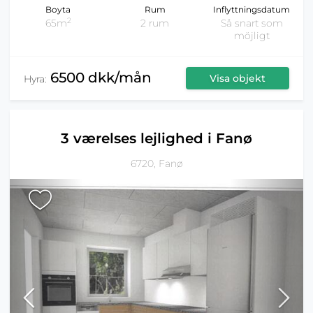
Boyta
Rum
Inflyttningsdatum
2
65m
2 rum
Så snart som
möjligt
6500 dkk/mån
Visa objekt
Hyra:
3 værelses lejlighed i Fanø
6720, Fanø