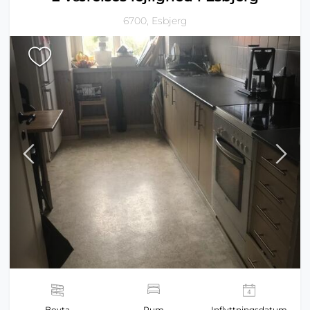
6700, Esbjerg
Boyta
Rum
Inflyttningsdatum