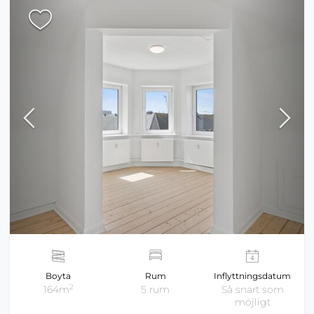
Boyta
Rum
Inflyttningsdatum
2
164m
5 rum
Så snart som
möjligt