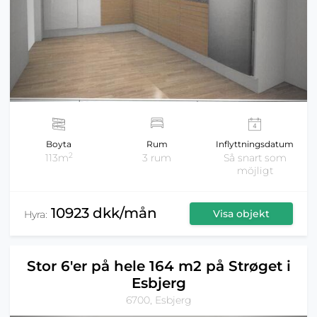
Boyta
Rum
Inflyttningsdatum
2
113m
3 rum
Så snart som
möjligt
10923 dkk/mån
Visa objekt
Hyra:
Stor 6'er på hele 164 m2 på Strøget i
Esbjerg
6700, Esbjerg