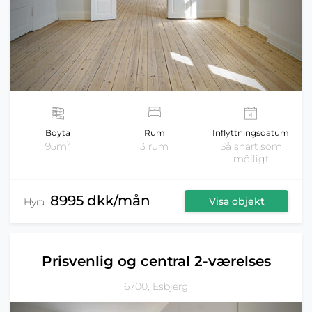
Boyta
Rum
Inflyttningsdatum
2
95m
3 rum
Så snart som
möjligt
8995 dkk/mån
Visa objekt
Hyra:
Prisvenlig og central 2-værelses
6700, Esbjerg