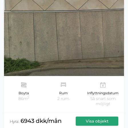
Boyta
Rum
Inflyttningsdatum
2
86m
2 rum
Så snart som
möjligt
6943 dkk/mån
Visa objekt
Hyra: