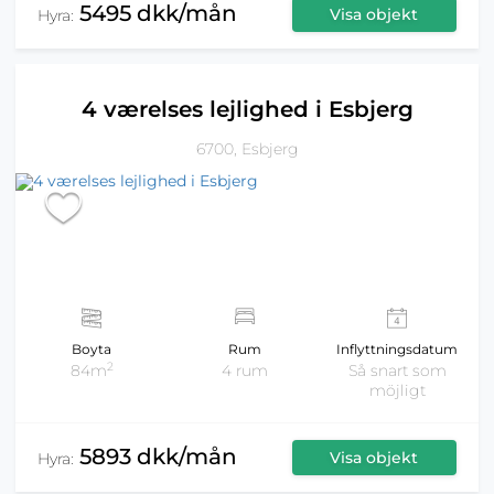
5495 dkk/mån
Visa objekt
Hyra:
4 værelses lejlighed i Esbjerg
6700, Esbjerg
Boyta
Rum
Inflyttningsdatum
2
84m
4 rum
Så snart som
möjligt
5893 dkk/mån
Visa objekt
Hyra: