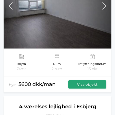
Boyta
Rum
Inflyttningsdatum
2
74m
2 rum
15 okt
5600 dkk/mån
Visa objekt
Hyra:
4 værelses lejlighed i Esbjerg