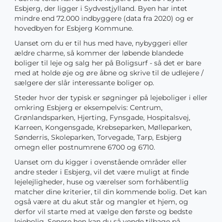
Esbjerg, der ligger i Sydvestjylland. Byen har intet
mindre end 72.000 indbyggere (data fra 2020) og er
hovedbyen for Esbjerg Kommune.
Uanset om du er til hus med have, nybyggeri eller
ældre charme, så kommer der løbende blandede
boliger til leje og salg her på Boligsurf - så det er bare
med at holde øje og øre åbne og skrive til de udlejere /
sælgere der slår interessante boliger op.
Steder hvor der typisk er søgninger på lejeboliger i eller
omkring Esbjerg er eksempelvis: Centrum,
Grønlandsparken, Hjerting, Fynsgade, Hospitalsvej,
Karreen, Kongensgade, Krebseparken, Mølleparken,
Sønderris, Skoleparken, Torvegade, Tarp, Esbjerg
omegn eller postnumrene 6700 og 6710.
Uanset om du kigger i ovenstående områder eller
andre steder i Esbjerg, vil det være muligt at finde
lejelejligheder, huse og værelser som forhåbentlig
matcher dine kriterier, til din kommende bolig. Det kan
også være at du akut står og mangler et hjem, og
derfor vil starte med at vælge den første og bedste
lejebolig. Senere hen kan du så vende tilbage på