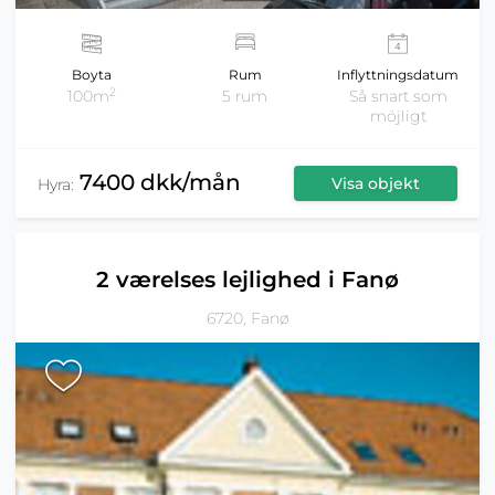
Boyta
Rum
Inflyttningsdatum
2
100m
5 rum
Så snart som
möjligt
7400 dkk/mån
Visa objekt
Hyra:
2 værelses lejlighed i Fanø
6720, Fanø