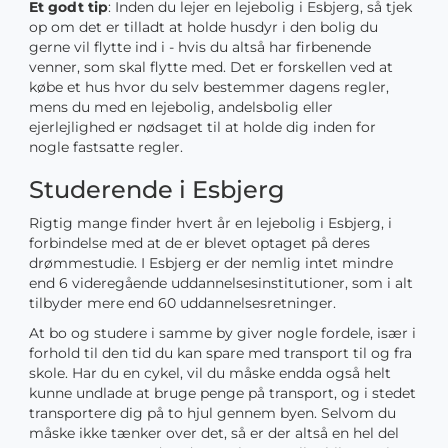
Et godt tip
: Inden du lejer en lejebolig i Esbjerg, så tjek
op om det er tilladt at holde husdyr i den bolig du
gerne vil flytte ind i - hvis du altså har firbenende
venner, som skal flytte med. Det er forskellen ved at
købe et hus hvor du selv bestemmer dagens regler,
mens du med en lejebolig, andelsbolig eller
ejerlejlighed er nødsaget til at holde dig inden for
nogle fastsatte regler.
Studerende i Esbjerg
Rigtig mange finder hvert år en lejebolig i Esbjerg, i
forbindelse med at de er blevet optaget på deres
drømmestudie. I Esbjerg er der nemlig intet mindre
end 6 videregående uddannelsesinstitutioner, som i alt
tilbyder mere end 60 uddannelsesretninger.
At bo og studere i samme by giver nogle fordele, især i
forhold til den tid du kan spare med transport til og fra
skole. Har du en cykel, vil du måske endda også helt
kunne undlade at bruge penge på transport, og i stedet
transportere dig på to hjul gennem byen. Selvom du
måske ikke tænker over det, så er der altså en hel del