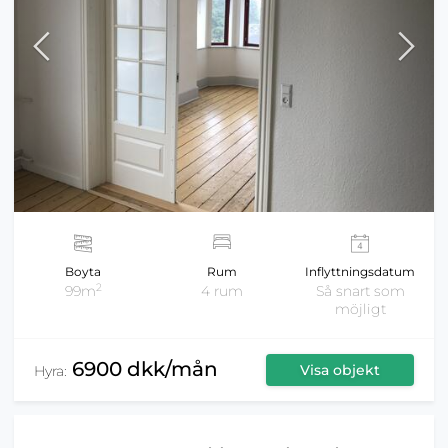
Boyta
Rum
Inflyttningsdatum
2
99m
4 rum
Så snart som
möjligt
6900 dkk/mån
Visa objekt
Hyra: