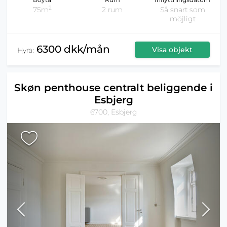
2
75m
2 rum
Så snart som
möjligt
6300 dkk/mån
Visa objekt
Hyra:
Skøn penthouse centralt beliggende i
Esbjerg
6700, Esbjerg