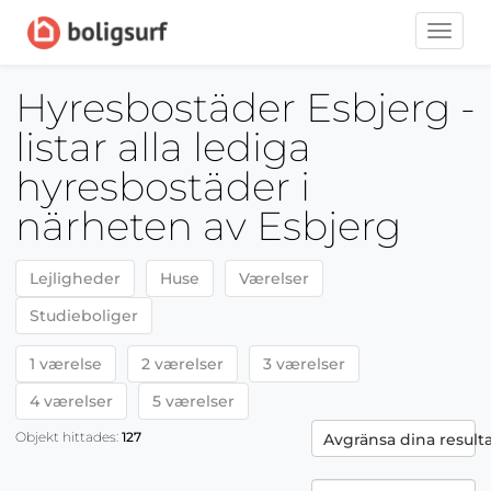
Toggle
naviga
Hyresbostäder Esbjerg -
listar alla lediga
hyresbostäder i
närheten av Esbjerg
Lejligheder
Huse
Værelser
Studieboliger
1 værelse
2 værelser
3 værelser
4 værelser
5 værelser
Objekt hittades:
127
Avgränsa dina result