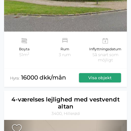
Boyta
Rum
Inflyttningsdatum
2
51m
3 rum
Så snart som
möjligt
16000 dkk/mån
Visa objekt
Hyra:
4-værelses lejlighed med vestvendt
altan
3400, Hillerød