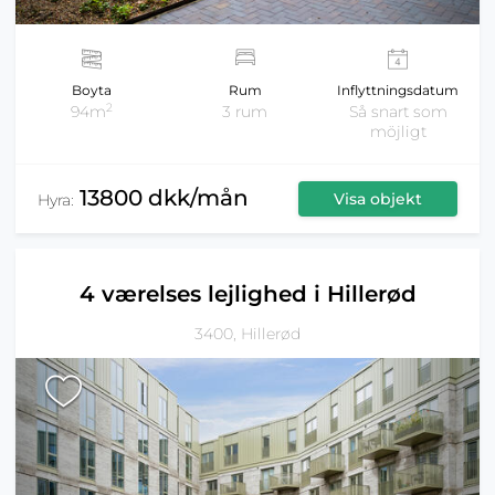
Boyta
Rum
Inflyttningsdatum
2
94m
3 rum
Så snart som
möjligt
13800 dkk/mån
Visa objekt
Hyra:
4 værelses lejlighed i Hillerød
3400, Hillerød