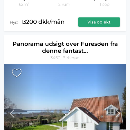
2
62m
2 rum
1 sep
13200 dkk/mån
Visa objekt
Hyra:
Panorama udsigt over Furesøen fra
denne fantast...
3460, Birkerød