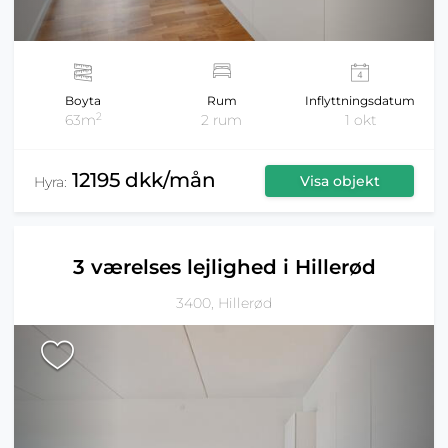
Boyta
Rum
Inflyttningsdatum
2
63m
2 rum
1 okt
12195 dkk/mån
Visa objekt
Hyra:
3 værelses lejlighed i Hillerød
3400, Hillerød