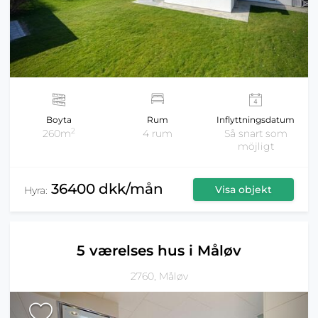
Boyta
Rum
Inflyttningsdatum
2
260m
4 rum
Så snart som
möjligt
36400 dkk/mån
Visa objekt
Hyra:
5 værelses hus i Måløv
2760, Måløv