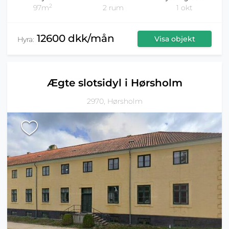
2
97m
2 rum
1 okt
12600 dkk/mån
Visa objekt
Hyra:
Ægte slotsidyl i Hørsholm
2970, Hørsholm