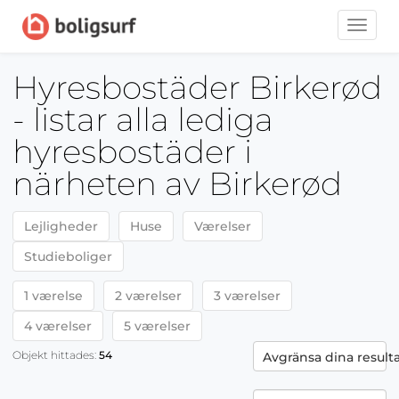
Toggle
naviga
Hyresbostäder Birkerød
- listar alla lediga
hyresbostäder i
närheten av Birkerød
Lejligheder
Huse
Værelser
Studieboliger
1 værelse
2 værelser
3 værelser
4 værelser
5 værelser
Objekt hittades:
54
Avgränsa dina result