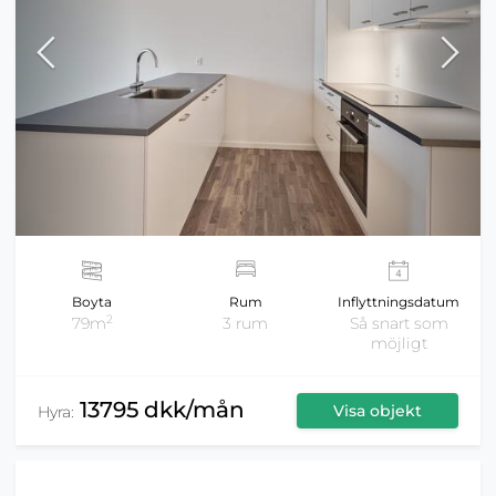
Boyta
Rum
Inflyttningsdatum
2
79m
3 rum
Så snart som
möjligt
13795 dkk/mån
Visa objekt
Hyra: