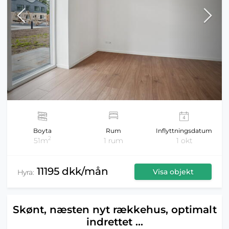
Boyta
Rum
Inflyttningsdatum
2
51m
1 rum
1 okt
11195 dkk/mån
Visa objekt
Hyra:
Skønt, næsten nyt rækkehus, optimalt
indrettet ...