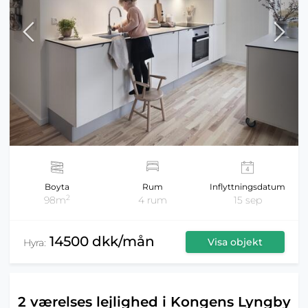
Boyta
Rum
Inflyttningsdatum
2
98m
4 rum
15 sep
14500 dkk/mån
Visa objekt
Hyra:
2 værelses lejlighed i Kongens Lyngby