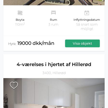
Boyta
Rum
Inflyttningsdatum
2
110m
3 rum
Så snart som
möjligt
19000 dkk/mån
Visa objekt
Hyra:
4-værelses i hjertet af Hillerød
3400, Hillerød