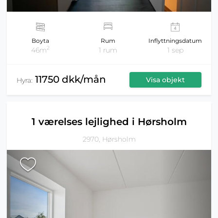
Boyta
Rum
Inflyttningsdatum
2
46m
1 rum
1 sep
11750 dkk/mån
Visa objekt
Hyra:
1 værelses lejlighed i Hørsholm
2970, Hørsholm