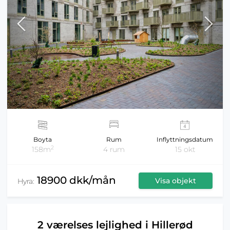
Boyta
Rum
Inflyttningsdatum
2
158m
4 rum
15 okt
18900 dkk/mån
Visa objekt
Hyra:
2 værelses lejlighed i Hillerød