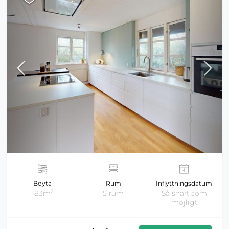
Boyta
Rum
Inflyttningsdatum
2
183m
5 rum
Så snart som
möjligt