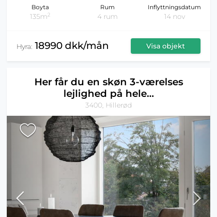
Boyta
Rum
Inflyttningsdatum
2
135m
4 rum
14 nov
18990 dkk/mån
Visa objekt
Hyra:
Her får du en skøn 3-værelses
lejlighed på hele...
3400, Hillerød