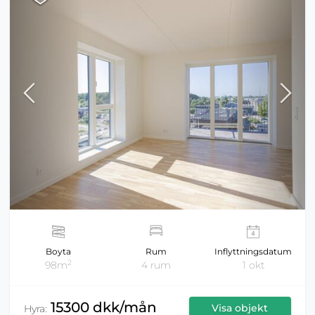
Boyta
Rum
Inflyttningsdatum
2
98m
4 rum
1 okt
15300 dkk/mån
Visa objekt
Hyra: