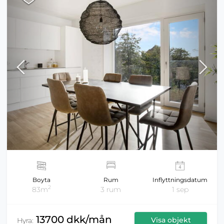
Boyta
Rum
Inflyttningsdatum
2
83m
3 rum
1 sep
13700 dkk/mån
Visa objekt
Hyra: