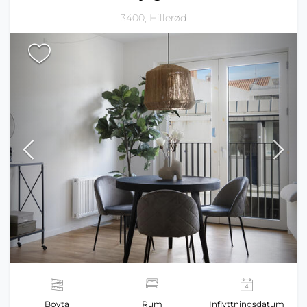
3400, Hillerød
Boyta
Rum
Inflyttningsdatum