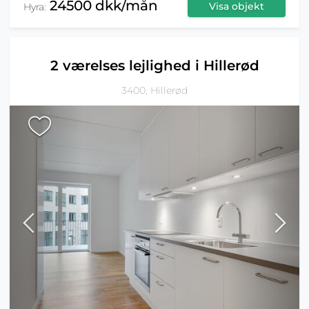
24500 dkk/mån
Visa objekt
Hyra:
2 værelses lejlighed i Hillerød
3400, Hillerød