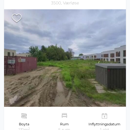
3500, Værløse
Boyta
Rum
Inflyttningsdatum
2
131m
5 rum
1 okt