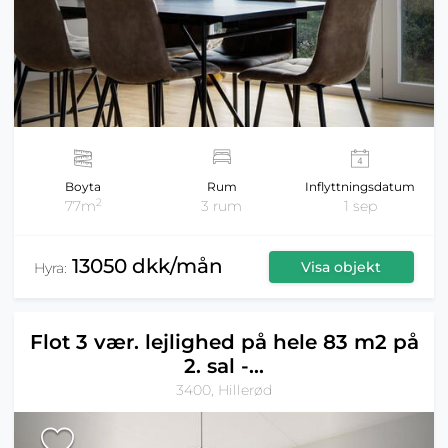
Boyta
Rum
Inflyttningsdatum
2
77m
3 rum
1 sep
13050 dkk/mån
Visa objekt
Hyra:
Flot 3 vær. lejlighed på hele 83 m2 på
2. sal -...
3400, Hillerød