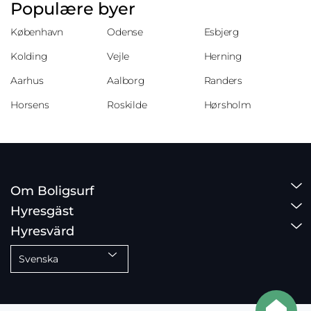
Populære byer
København
Odense
Esbjerg
Kolding
Vejle
Herning
Aarhus
Aalborg
Randers
Horsens
Roskilde
Hørsholm
Om Boligsurf
Hyresgäst
Hyresvärd