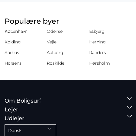
Populære byer
København
Odense
Esbjerg
Kolding
Vejle
Herning
Aarhus
Aalborg
Randers
Horsens
Roskilde
Hørsholm
Om Boligsurf
Lejer
Udlejer