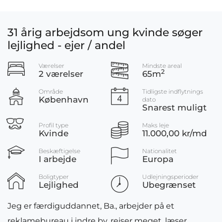
31 årig arbejdsom ung kvinde søger
lejlighed - ejer / andel
Værelser
Mindste areal
2
2 værelser
65m
Område
Tidligste indflytnings
København
dato
Snarest muligt
Profil type
Maks leje
Kvinde
11.000,00 kr/md
Beskæftigelse
Nationalitet
I arbejde
Europa
Boligtyper
Udlejningsperioder
Lejlighed
Ubegrænset
Jeg er færdiguddannet, Ba., arbejder på et
reklamebureau i indre by, rejser meget, læser