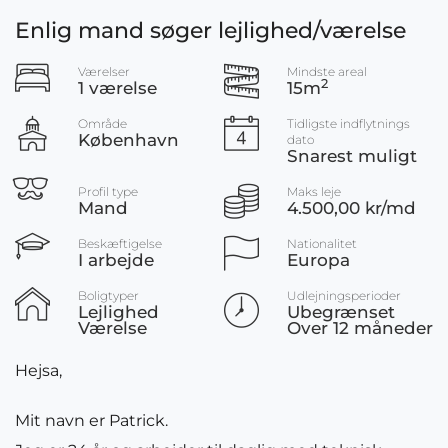
Enlig mand søger lejlighed/værelse
Værelser
Mindste areal
2
1 værelse
15m
Område
Tidligste indflytnings
København
dato
Snarest muligt
Profil type
Maks leje
Mand
4.500,00 kr/md
Beskæftigelse
Nationalitet
I arbejde
Europa
Boligtyper
Udlejningsperioder
Lejlighed
Ubegrænset
Værelse
Over 12 måneder
Hejsa,
Mit navn er Patrick.