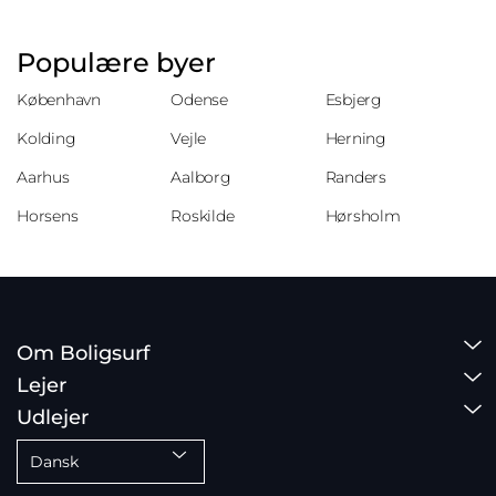
Populære byer
København
Odense
Esbjerg
Kolding
Vejle
Herning
Aarhus
Aalborg
Randers
Horsens
Roskilde
Hørsholm
Om Boligsurf
Lejer
Udlejer