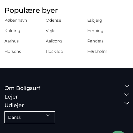
Populære byer
København
Odense
Esbjerg
Kolding
Vejle
Herning
Aarhus
Aalborg
Randers
Horsens
Roskilde
Hørsholm
Om Boligsurf
Lejer
Udlejer