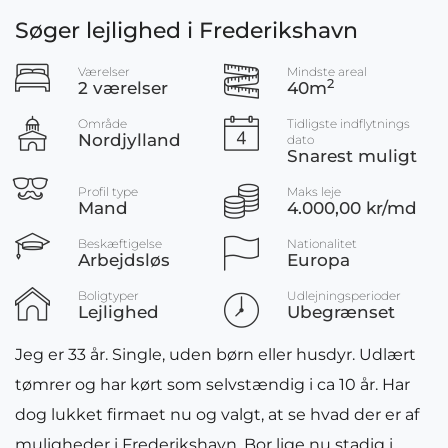
Søger lejlighed i Frederikshavn
Værelser
Mindste areal
2
2 værelser
40m
Område
Tidligste indflytnings
Nordjylland
dato
Snarest muligt
Profil type
Maks leje
Mand
4.000,00 kr/md
Beskæftigelse
Nationalitet
Arbejdsløs
Europa
Boligtyper
Udlejningsperioder
Lejlighed
Ubegrænset
Jeg er 33 år. Single, uden børn eller husdyr. Udlært
tømrer og har kørt som selvstændig i ca 10 år. Har
dog lukket firmaet nu og valgt, at se hvad der er af
muligheder i Frederikshavn. Bor lige nu stadig i