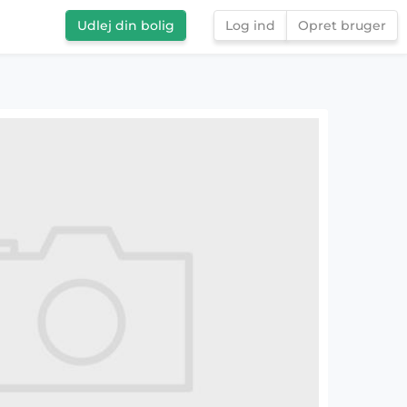
Udlej din bolig
Log ind
Opret bruger