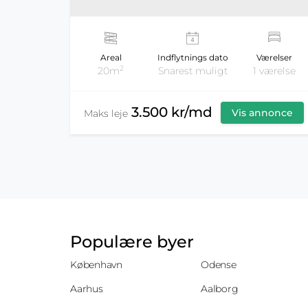
Areal
Indflytnings dato
Værelser
2
20m
Snarest muligt
1 værelse
3.500 kr/md
Vis annonce
Maks leje
Populære byer
København
Odense
Aarhus
Aalborg