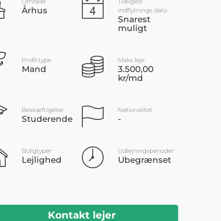
Område
Tidligste
Århus
indflytnings dato
Snarest
muligt
Profil type
Maks leje
Mand
3.500,00
kr/md
Beskæftigelse
Nationalitet
Studerende
-
Boligtyper
Udlejningsperioder
Lejlighed
Ubegrænset
Kontakt lejer