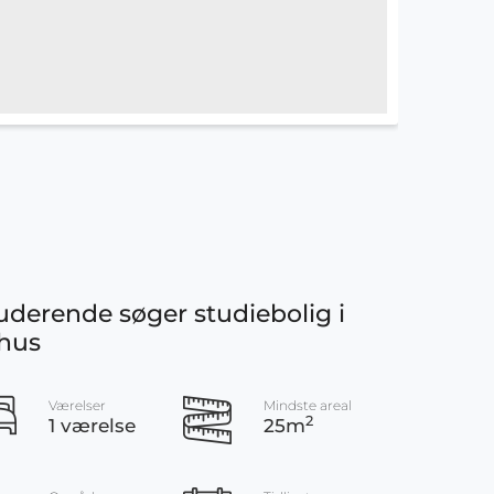
uderende søger studiebolig i
hus
Værelser
Mindste areal
2
1 værelse
25m