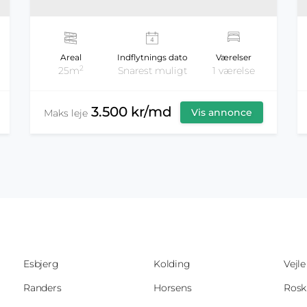
Areal
Indflytnings dato
Værelser
2
25m
Snarest muligt
1 værelse
3.500 kr/md
Vis annonce
Maks leje
Esbjerg
Kolding
Vejle
Randers
Horsens
Rosk