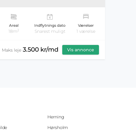
Areal
Indflytnings dato
Værelser
2
18m
Snarest muligt
1 værelse
3.500 kr/md
Vis annonce
Maks leje
Herning
ilde
Hørsholm