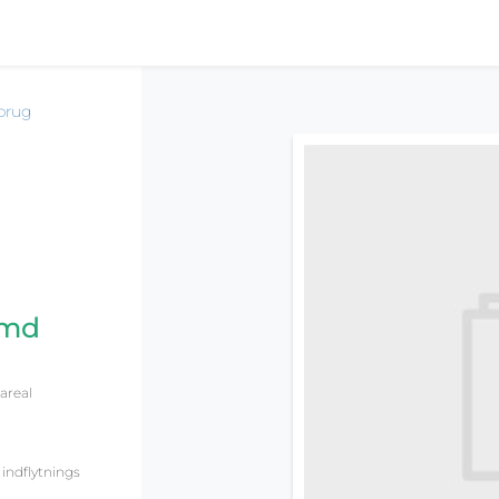
brug
/md
areal
 indflytnings