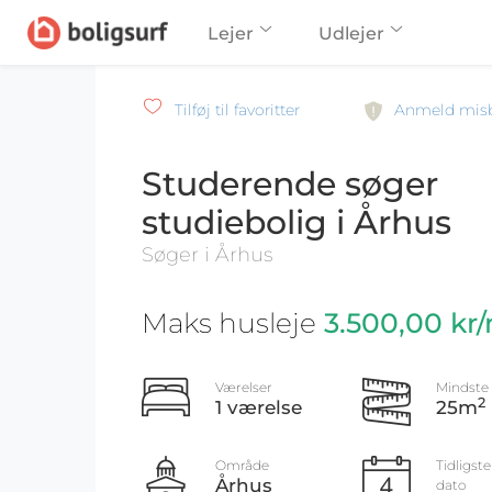
Lejer
Udlejer
Tilføj til favoritter
Anmeld mis
Studerende søger
studiebolig i Århus
Søger i Århus
Maks husleje
3.500,00 kr
Værelser
Mindste 
2
1 værelse
25m
Område
Tidligste
Århus
dato