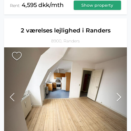
4,595 dkk/mth
Show property
Rent:
2 værelses lejlighed i Randers
8900, Randers