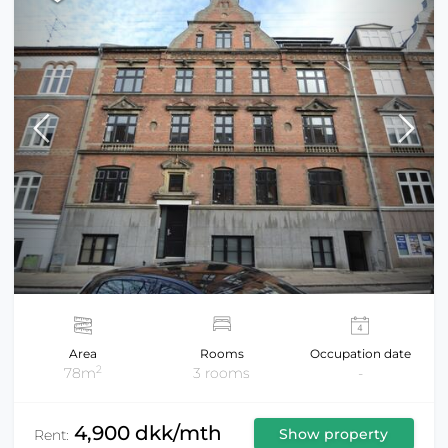
Area
Rooms
Occupation date
2
78m
3 rooms
-
4,900 dkk/mth
Show property
Rent: