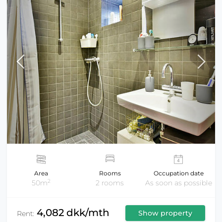
Area
Rooms
Occupation date
2
50m
2 rooms
As soon as possible
4,082 dkk/mth
Show property
Rent: