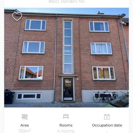
8920, Randers NV
Area
Rooms
Occupation date
2
130m
4 rooms
-