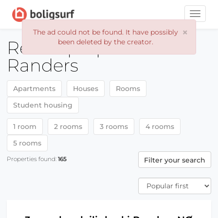
Toggle
naviga
×
The ad could not be found. It have possibly
Rental properties
been deleted by the creator.
Randers
Apartments
Houses
Rooms
Student housing
1 room
2 rooms
3 rooms
4 rooms
5 rooms
Properties found:
165
Filter your search