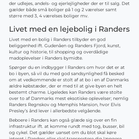
der udlejes, andels- og ejerlejligheder der er til salg. Det
gælder både små boliger på 1 og 2 værelser samt
større med 3, 4 værelses boliger mv.
Livet med en lejebolig i Randers
Livet med en bolig i Randers tilbyder en god
beliggenhed ift. Gudenåen og Randers Fjord, kunst,
kultur og historie, til shopping og overdådige
madoplevelser i Randers bymidte.
Spørger du en indbygger I Randers om hvor det er at
bo i byen, så vil du med god sandsynlighed få besked
om at vedkommende er stolt af at bo i en af Danmarks
ældre købstæder, der er med til at give byen en helt
bestemt charme. Ligeledes kan Randers være stolte
over to af Danmarks mest eksotiske oplevelser; nemlig
Randers Regnskov og Memphis Mansion, hvor Elvis
Presley’s ånd lever i allerbedste velgående.
Beboere i Randers kan også glæde sig over en fin
infrastruktur ift. at komme rundt med tog, busser, bil
og cykel. Det gælder uanset om du blot skal køre
internt i Randers eller skal transportere dig længere