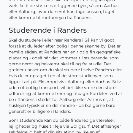
væk, fx til de større nærliggende byer, såsom Aarhus
eller Aalborg, hvor du nemt kan tage bussen, toget
eller komme til motorvejen fra Randers.
Studerende i Randers
Skal du studere i eller nær Randers? Så kan vi godt
forstå at du leder efter bolig i denne skønne by. Det er
nemlig sådan, at Randers har en rigtig fin geografiske
placering - også når det kommer til studerende, som
gerne nemt og bekvemt skal til og fra studie. Det
gælder uanset om du skal studere i selve Randers eller
hvis du er optaget i en af de store studiebyer, som
ligger tæt på. Eksempelvis i Aalborg eller Aarhus. Selv
uden offentlig transport, vil det ikke være den store
udfordring at komme frem og tilbage. Fordelen ved at
bo i Randers i stedet for Aalborg eller Aarhus er, at
huslejen typisk er en del mindre - da boligerne bare
generelt er billigere i Randers.
Som studerende kan du både finde ledige værelser,
lejligheder og huse til leje via Boligsurf. Det afhænger
selvfølgelig helt af din situation, hvilke en af