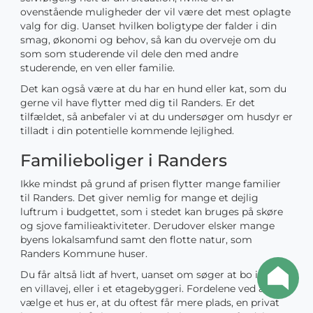
ovenstående muligheder der vil være det mest oplagte
valg for dig. Uanset hvilken boligtype der falder i din
smag, økonomi og behov, så kan du overveje om du
som som studerende vil dele den med andre
studerende, en ven eller familie.
Det kan også være at du har en hund eller kat, som du
gerne vil have flytter med dig til Randers. Er det
tilfældet, så anbefaler vi at du undersøger om husdyr er
tilladt i din potentielle kommende lejlighed.
Familieboliger i Randers
Ikke mindst på grund af prisen flytter mange familier
til Randers. Det giver nemlig for mange et dejlig
luftrum i budgettet, som i stedet kan bruges på skøre
og sjove familieaktiviteter. Derudover elsker mange
byens lokalsamfund samt den flotte natur, som
Randers Kommune huser.
Du får altså lidt af hvert, uanset om søger at bo i hus på
en villavej, eller i et etagebyggeri. Fordelene ved at
vælge et hus er, at du oftest får mere plads, en privat