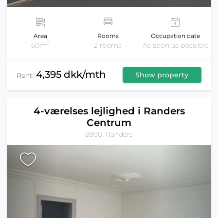
Area
Rooms
Occupation date
2
60m
2 rooms
As soon as possible
4,395 dkk/mth
Show property
Rent:
4-værelses lejlighed i Randers
Centrum
8900, Randers