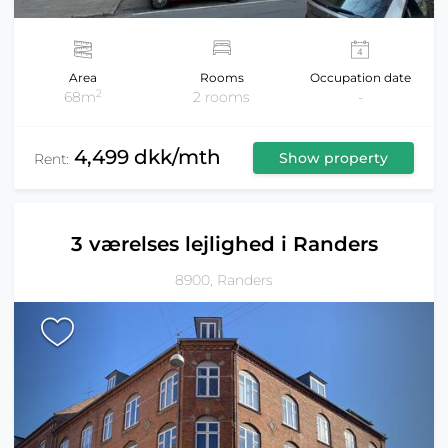
Area
Rooms
Occupation date
2
68m
2 rooms
-
4,499 dkk/mth
Show property
Rent:
3 værelses lejlighed i Randers
8900, Randers