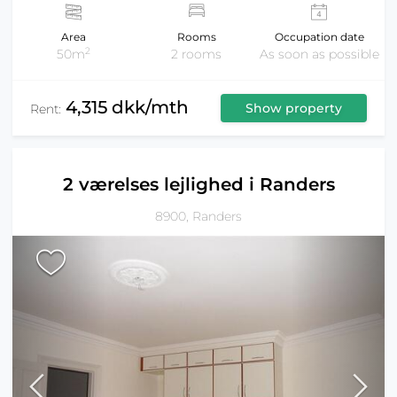
Area
Rooms
Occupation date
2
50m
2 rooms
As soon as possible
4,315 dkk/mth
Show property
Rent:
2 værelses lejlighed i Randers
8900, Randers