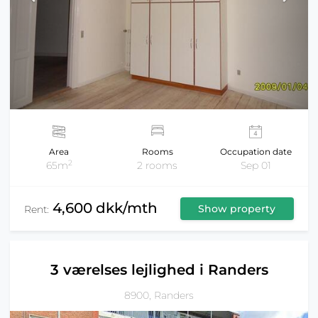
Area
Rooms
Occupation date
2
65m
2 rooms
Sep 01
4,600 dkk/mth
Show property
Rent:
3 værelses lejlighed i Randers
8900, Randers