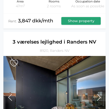
Area
Rooms
Occupation date
2
47m
2 rooms
As soon as possible
3,847 dkk/mth
Show property
Rent:
3 værelses lejlighed i Randers NV
8920, Randers NV