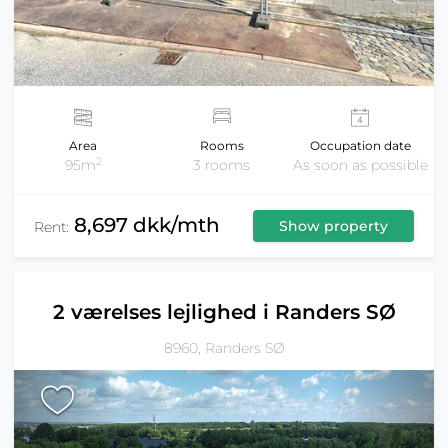
Area
Rooms
Occupation date
2
95m
3 rooms
As soon as possible
8,697 dkk/mth
Show property
Rent:
2 værelses lejlighed i Randers SØ
8960, Randers SØ