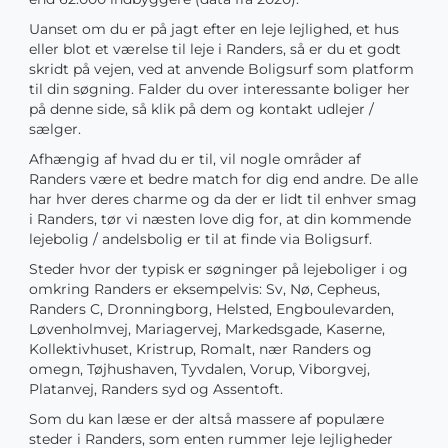
Uanset om du er på jagt efter en leje lejlighed, et hus
eller blot et værelse til leje i Randers, så er du et godt
skridt på vejen, ved at anvende Boligsurf som platform
til din søgning. Falder du over interessante boliger her
på denne side, så klik på dem og kontakt udlejer /
sælger.
Afhængig af hvad du er til, vil nogle områder af
Randers være et bedre match for dig end andre. De alle
har hver deres charme og da der er lidt til enhver smag
i Randers, tør vi næsten love dig for, at din kommende
lejebolig / andelsbolig er til at finde via Boligsurf.
Steder hvor der typisk er søgninger på lejeboliger i og
omkring Randers er eksempelvis: Sv, Nø, Cepheus,
Randers C, Dronningborg, Helsted, Engboulevarden,
Løvenholmvej, Mariagervej, Markedsgade, Kaserne,
Kollektivhuset, Kristrup, Romalt, nær Randers og
omegn, Tøjhushaven, Tyvdalen, Vorup, Viborgvej,
Platanvej, Randers syd og Assentoft.
Som du kan læse er der altså massere af populære
steder i Randers, som enten rummer leje lejligheder