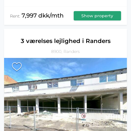
7,997 dkk/mth
Show property
Rent:
3 værelses lejlighed i Randers
8900, Randers