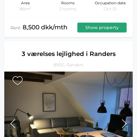
Area
Rooms
Occupation date
2
86m
3 rooms
Oct 01
8,500 dkk/mth
Show property
Rent:
3 værelses lejlighed i Randers
8900, Randers