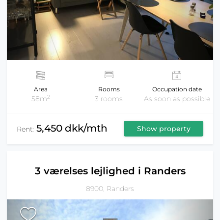
Area
Rooms
Occupation date
2
58m
3 rooms
As soon as possible
5,450 dkk/mth
Show property
Rent:
3 værelses lejlighed i Randers
8900, Randers