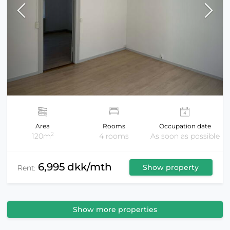
Area
Rooms
Occupation date
2
120m
4 rooms
As soon as possible
6,995 dkk/mth
Show property
Rent:
Show more properties