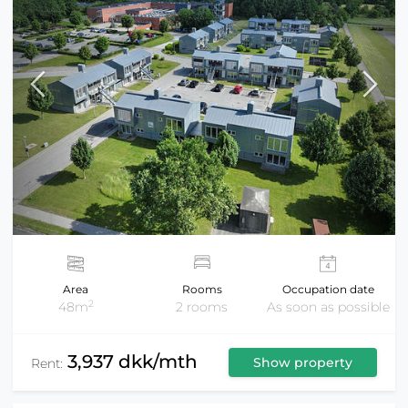
Area
Rooms
Occupation date
2
48m
2 rooms
As soon as possible
3,937 dkk/mth
Show property
Rent: