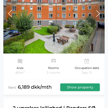
Area
Rooms
Occupation date
2
80m
3 rooms
Sep 15
6,189 dkk/mth
Show property
Rent: