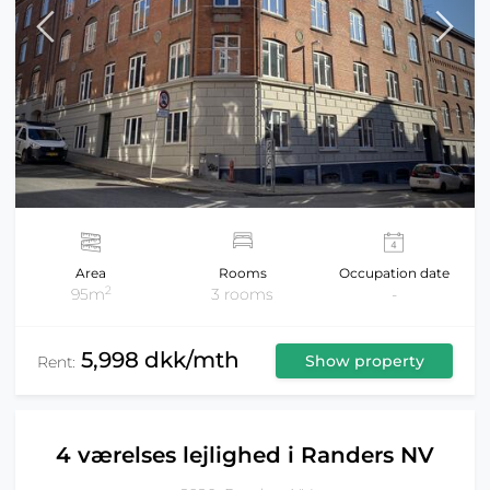
Area
Rooms
Occupation date
2
95m
3 rooms
-
5,998 dkk/mth
Show property
Rent:
4 værelses lejlighed i Randers NV