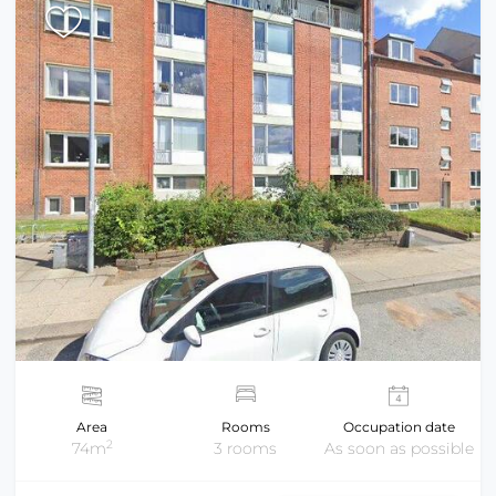
Area
Rooms
Occupation date
2
74m
3 rooms
As soon as possible