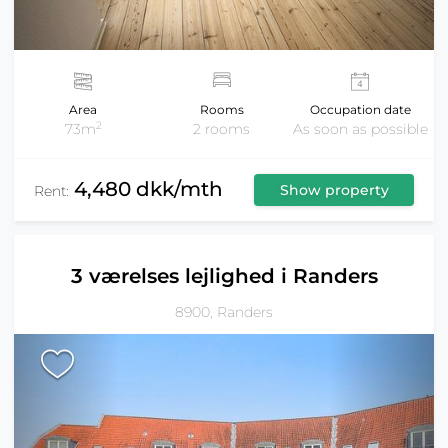
Area
Rooms
Occupation date
2
73m
2 rooms
As soon as possible
4,480 dkk/mth
Show property
Rent:
3 værelses lejlighed i Randers
8900, Randers