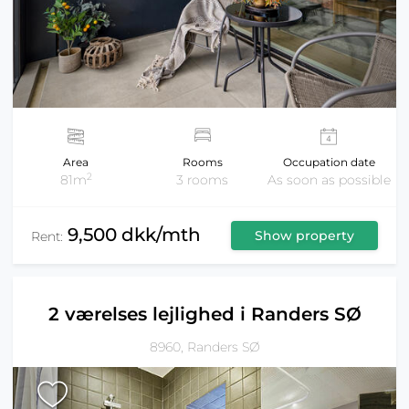
Area
Rooms
Occupation date
2
81m
3 rooms
As soon as possible
9,500 dkk/mth
Show property
Rent:
2 værelses lejlighed i Randers SØ
8960, Randers SØ