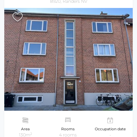
8920, Randers NV
Area
Rooms
Occupation date
2
130m
4 rooms
-