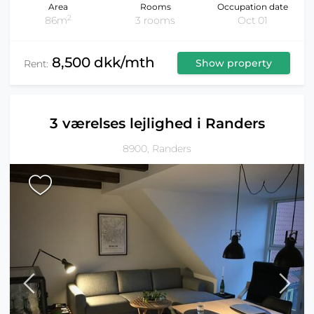
Area
Rooms
Occupation date
2
86m
3 rooms
Oct 01
8,500 dkk/mth
Show property
Rent:
3 værelses lejlighed i Randers
8900, Randers