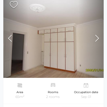
Area
Rooms
Occupation date
2
65m
2 rooms
Sep 01