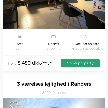
Area
Rooms
Occupation date
2
58m
3 rooms
As soon as possible
5,450 dkk/mth
Show property
Rent:
3 værelses lejlighed i Randers
8900, Randers