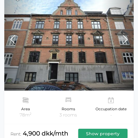
Area
Rooms
Occupation date
2
78m
3 rooms
-
4,900 dkk/mth
Show property
Rent: