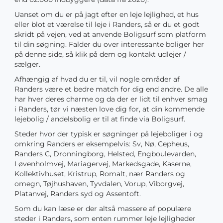
Uanset om du er på jagt efter en leje lejlighed, et hus
eller blot et værelse til leje i Randers, så er du et godt
skridt på vejen, ved at anvende Boligsurf som platform
til din søgning. Falder du over interessante boliger her
på denne side, så klik på dem og kontakt udlejer /
sælger.
Afhængig af hvad du er til, vil nogle områder af
Randers være et bedre match for dig end andre. De alle
har hver deres charme og da der er lidt til enhver smag
i Randers, tør vi næsten love dig for, at din kommende
lejebolig / andelsbolig er til at finde via Boligsurf.
Steder hvor der typisk er søgninger på lejeboliger i og
omkring Randers er eksempelvis: Sv, Nø, Cepheus,
Randers C, Dronningborg, Helsted, Engboulevarden,
Løvenholmvej, Mariagervej, Markedsgade, Kaserne,
Kollektivhuset, Kristrup, Romalt, nær Randers og
omegn, Tøjhushaven, Tyvdalen, Vorup, Viborgvej,
Platanvej, Randers syd og Assentoft.
Som du kan læse er der altså massere af populære
steder i Randers, som enten rummer leje lejligheder