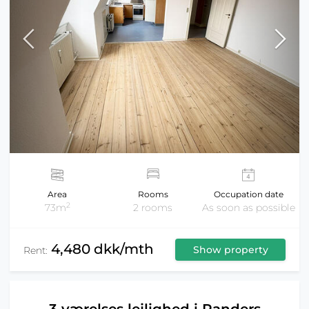
Area
Rooms
Occupation date
2
73m
2 rooms
As soon as possible
4,480 dkk/mth
Show property
Rent: