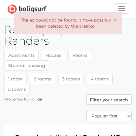
Toggle
naviga
×
The ad could not be found. It have possibly
Rental properties
been deleted by the creator.
Randers
Apartments
Houses
Rooms
Student housing
1 room
2 rooms
3 rooms
4 rooms
5 rooms
Properties found:
169
Filter your search