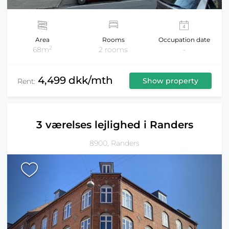
Area
Rooms
Occupation date
2
68m
2 rooms
-
4,499 dkk/mth
Show property
Rent:
3 værelses lejlighed i Randers
8900, Randers