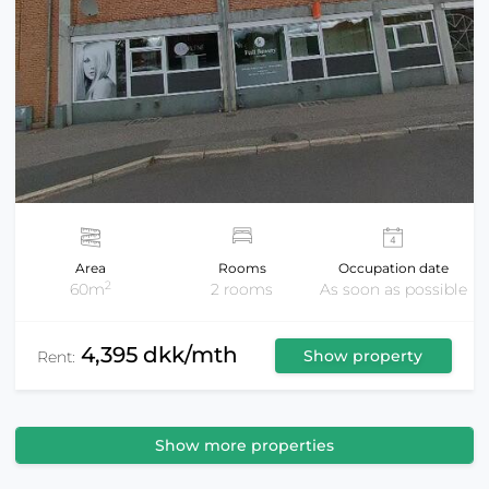
Area
Rooms
Occupation date
2
60m
2 rooms
As soon as possible
4,395 dkk/mth
Show property
Rent:
Show more properties