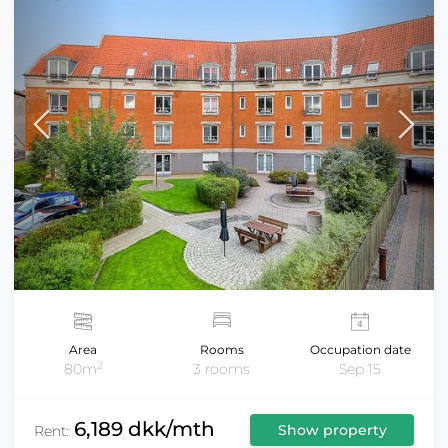
Area
Rooms
Occupation date
2
80m
3 rooms
Sep 15
6,189 dkk/mth
Show property
Rent: