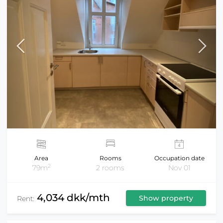
Area
Rooms
Occupation date
2
79m
2 rooms
Nov 01
4,034 dkk/mth
Show property
Rent: