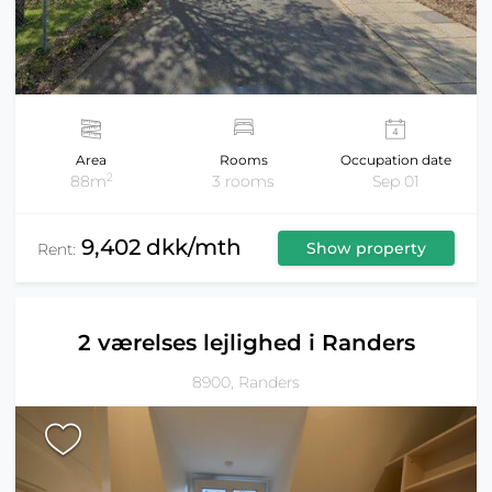
Area
Rooms
Occupation date
2
88m
3 rooms
Sep 01
9,402 dkk/mth
Show property
Rent:
2 værelses lejlighed i Randers
8900, Randers