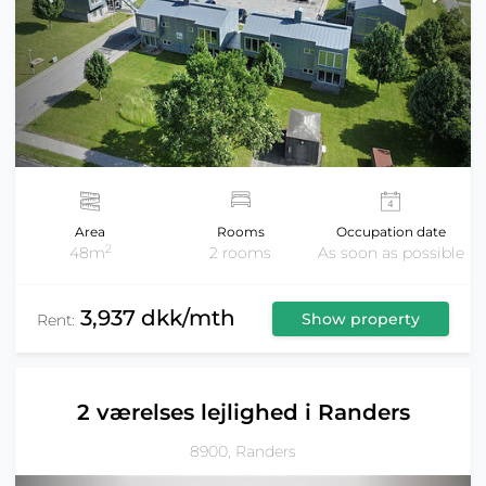
Area
Rooms
Occupation date
2
48m
2 rooms
As soon as possible
3,937 dkk/mth
Show property
Rent:
2 værelses lejlighed i Randers
8900, Randers