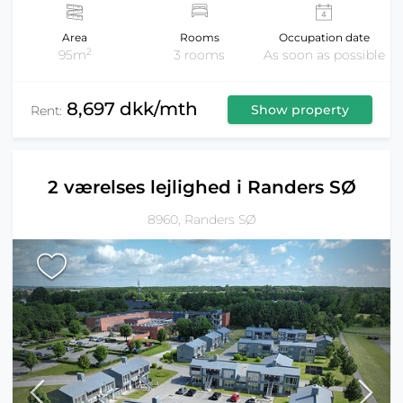
Area
Rooms
Occupation date
2
95m
3 rooms
As soon as possible
8,697 dkk/mth
Show property
Rent:
2 værelses lejlighed i Randers SØ
8960, Randers SØ