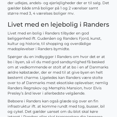
der udlejes, andels- og ejerlejligheder der er til salg. Det
gælder både små boliger på 1 og 2 værelser samt
større med 3, 4 værelses boliger mv.
Livet med en lejebolig i Randers
Livet med en bolig i Randers tilbyder en god
beliggenhed ift. Gudenåen og Randers Fjord, kunst,
kultur og historie, til shopping og overdådige
madoplevelser i Randers bymidte.
Spørger du en indbygger I Randers om hvor det er at
bo i byen, så vil du med god sandsynlighed få besked
om at vedkommende er stolt af at bo i en af Danmarks
ældre købstæder, der er med til at give byen en helt
bestemt charme. Ligeledes kan Randers være stolte
over to af Danmarks mest eksotiske oplevelser; nemlig
Randers Regnskov og Memphis Mansion, hvor Elvis
Presley’s ånd lever i allerbedste velgående.
Beboere i Randers kan også glæde sig over en fin
infrastruktur ift. at komme rundt med tog, busser, bil
og cykel. Det gælder uanset om du blot skal køre
internt i Randers eller skal transportere dig længere