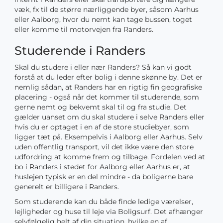
væk, fx til de større nærliggende byer, såsom Aarhus
eller Aalborg, hvor du nemt kan tage bussen, toget
eller komme til motorvejen fra Randers.
Studerende i Randers
Skal du studere i eller nær Randers? Så kan vi godt
forstå at du leder efter bolig i denne skønne by. Det er
nemlig sådan, at Randers har en rigtig fin geografiske
placering - også når det kommer til studerende, som
gerne nemt og bekvemt skal til og fra studie. Det
gælder uanset om du skal studere i selve Randers eller
hvis du er optaget i en af de store studiebyer, som
ligger tæt på. Eksempelvis i Aalborg eller Aarhus. Selv
uden offentlig transport, vil det ikke være den store
udfordring at komme frem og tilbage. Fordelen ved at
bo i Randers i stedet for Aalborg eller Aarhus er, at
huslejen typisk er en del mindre - da boligerne bare
generelt er billigere i Randers.
Som studerende kan du både finde ledige værelser,
lejligheder og huse til leje via Boligsurf. Det afhænger
selvfølgelig helt af din situation, hvilke en af