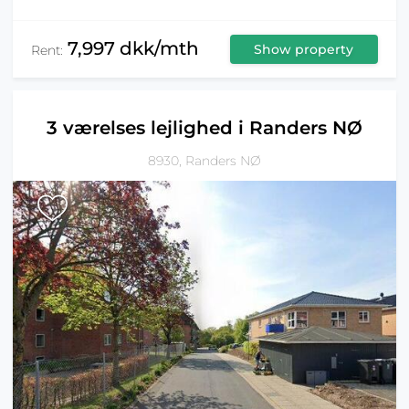
7,997 dkk/mth
Show property
Rent:
3 værelses lejlighed i Randers NØ
8930, Randers NØ