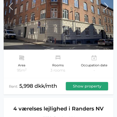
Area
Rooms
Occupation date
2
95m
3 rooms
-
5,998 dkk/mth
Show property
Rent:
4 værelses lejlighed i Randers NV