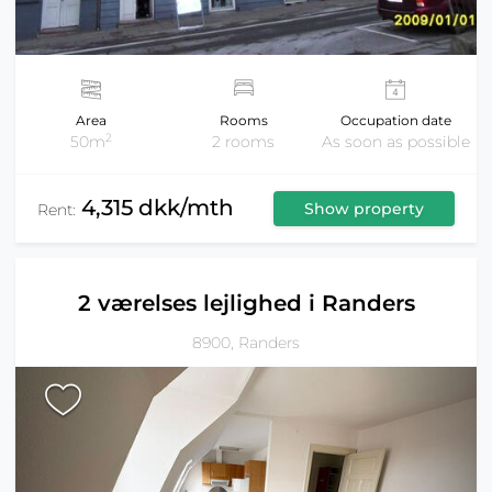
Area
Rooms
Occupation date
2
50m
2 rooms
As soon as possible
4,315 dkk/mth
Show property
Rent:
2 værelses lejlighed i Randers
8900, Randers