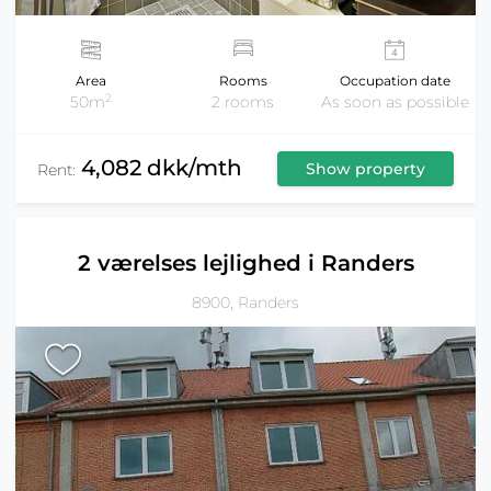
Area
Rooms
Occupation date
2
50m
2 rooms
As soon as possible
4,082 dkk/mth
Show property
Rent:
2 værelses lejlighed i Randers
8900, Randers