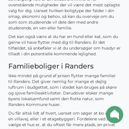
ovenstående muligheder der vil være det mest oplagte
valg for dig. Uanset hvilken boligtype der falder i din
smag, økonomi og behov, så kan du overveje om du
som som studerende vil dele den med andre
studerende, en ven eller familie.
Det kan også være at du har en hund eller kat, som du
gerne vil have flytter med dig til Randers. Er det
tilfældet, så anbefaler vi at du undersøger om husdyr er
tilladt i din potentielle kommende lejlighed.
Familieboliger i Randers
Ikke mindst på grund af prisen flytter mange familier
til Randers. Det giver nemlig for mange et dejlig
luftrum i budgettet, som i stedet kan bruges på skøre
og sjove familieaktiviteter. Derudover elsker mange
byens lokalsamfund samt den flotte natur, som
Randers Kommune huser.
Du får altså lidt af hvert, uanset om søger at bo i hus på
en villavej, eller i et etagebyggeri. Fordelene ved at
vælge et hus er, at du oftest får mere plads, en privat