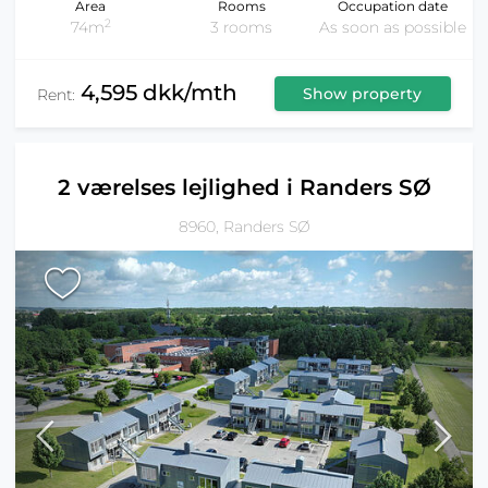
Area
Rooms
Occupation date
2
74m
3 rooms
As soon as possible
4,595 dkk/mth
Show property
Rent:
2 værelses lejlighed i Randers SØ
8960, Randers SØ