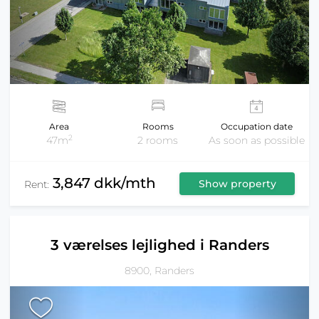
Area
Rooms
Occupation date
2
47m
2 rooms
As soon as possible
3,847 dkk/mth
Show property
Rent:
3 værelses lejlighed i Randers
8900, Randers