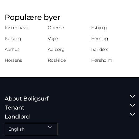
Populære byer
København
Odense
Esbjerg
Kolding
Vejle
Herning
Aarhus
Aalborg
Randers
Horsens
Roskilde
Hørsholm
About Boligsurf
Tenant
Landlord