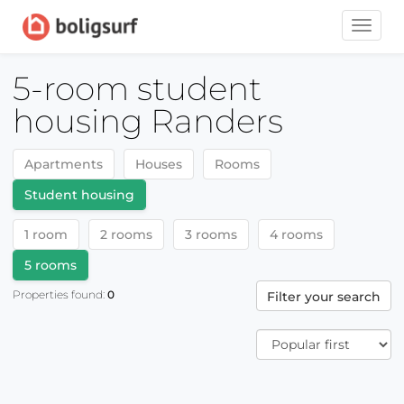
Toggle
naviga
5-room student
housing Randers
Apartments
Houses
Rooms
Student housing
1 room
2 rooms
3 rooms
4 rooms
5 rooms
Properties found:
0
Filter your search