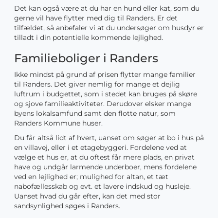
Det kan også være at du har en hund eller kat, som du
gerne vil have flytter med dig til Randers. Er det
tilfældet, så anbefaler vi at du undersøger om husdyr er
tilladt i din potentielle kommende lejlighed.
Familieboliger i Randers
Ikke mindst på grund af prisen flytter mange familier
til Randers. Det giver nemlig for mange et dejlig
luftrum i budgettet, som i stedet kan bruges på skøre
og sjove familieaktiviteter. Derudover elsker mange
byens lokalsamfund samt den flotte natur, som
Randers Kommune huser.
Du får altså lidt af hvert, uanset om søger at bo i hus på
en villavej, eller i et etagebyggeri. Fordelene ved at
vælge et hus er, at du oftest får mere plads, en privat
have og undgår larmende underboer, mens fordelene
ved en lejlighed er; mulighed for altan, et tæt
nabofællesskab og evt. et lavere indskud og husleje.
Uanset hvad du går efter, kan det med stor
sandsynlighed søges i Randers.