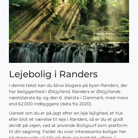
Lejebolig i Randers
I denne tekst kan du blive klogere på byen Randers, der
har beliggenhed i Østjylland. Randers er Østjyllands
næststørste by og den 6. største i Danmark, med mere
end 62.000 indbyggere (data fra 2020).
Uanset om du er på jagt efter en leje lejlighed, et hus
eller blot et værelse til leje i Randers, så er du et godt
skridt på vejen, ved at anvende Boligsurf som platform
til din søgning. Falder du over interessante boliger her
på denne side, så klik på dem og kontakt udlejer /