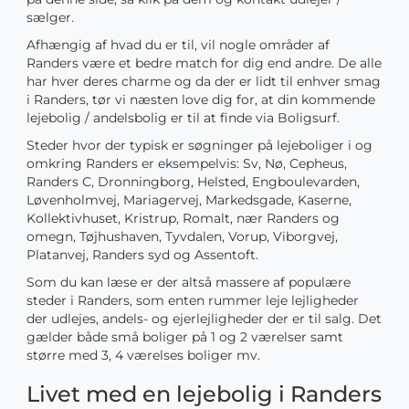
sælger.
Afhængig af hvad du er til, vil nogle områder af
Randers være et bedre match for dig end andre. De alle
har hver deres charme og da der er lidt til enhver smag
i Randers, tør vi næsten love dig for, at din kommende
lejebolig / andelsbolig er til at finde via Boligsurf.
Steder hvor der typisk er søgninger på lejeboliger i og
omkring Randers er eksempelvis: Sv, Nø, Cepheus,
Randers C, Dronningborg, Helsted, Engboulevarden,
Løvenholmvej, Mariagervej, Markedsgade, Kaserne,
Kollektivhuset, Kristrup, Romalt, nær Randers og
omegn, Tøjhushaven, Tyvdalen, Vorup, Viborgvej,
Platanvej, Randers syd og Assentoft.
Som du kan læse er der altså massere af populære
steder i Randers, som enten rummer leje lejligheder
der udlejes, andels- og ejerlejligheder der er til salg. Det
gælder både små boliger på 1 og 2 værelser samt
større med 3, 4 værelses boliger mv.
Livet med en lejebolig i Randers