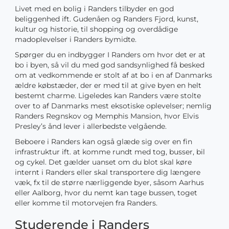
Livet med en bolig i Randers tilbyder en god
beliggenhed ift. Gudenåen og Randers Fjord, kunst,
kultur og historie, til shopping og overdådige
madoplevelser i Randers bymidte.
Spørger du en indbygger I Randers om hvor det er at
bo i byen, så vil du med god sandsynlighed få besked
om at vedkommende er stolt af at bo i en af Danmarks
ældre købstæder, der er med til at give byen en helt
bestemt charme. Ligeledes kan Randers være stolte
over to af Danmarks mest eksotiske oplevelser; nemlig
Randers Regnskov og Memphis Mansion, hvor Elvis
Presley’s ånd lever i allerbedste velgående.
Beboere i Randers kan også glæde sig over en fin
infrastruktur ift. at komme rundt med tog, busser, bil
og cykel. Det gælder uanset om du blot skal køre
internt i Randers eller skal transportere dig længere
væk, fx til de større nærliggende byer, såsom Aarhus
eller Aalborg, hvor du nemt kan tage bussen, toget
eller komme til motorvejen fra Randers.
Studerende i Randers