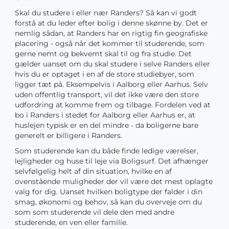
Skal du studere i eller nær Randers? Så kan vi godt
forstå at du leder efter bolig i denne skønne by. Det er
nemlig sådan, at Randers har en rigtig fin geografiske
placering - også når det kommer til studerende, som
gerne nemt og bekvemt skal til og fra studie. Det
gælder uanset om du skal studere i selve Randers eller
hvis du er optaget i en af de store studiebyer, som
ligger tæt på. Eksempelvis i Aalborg eller Aarhus. Selv
uden offentlig transport, vil det ikke være den store
udfordring at komme frem og tilbage. Fordelen ved at
bo i Randers i stedet for Aalborg eller Aarhus er, at
huslejen typisk er en del mindre - da boligerne bare
generelt er billigere i Randers.
Som studerende kan du både finde ledige værelser,
lejligheder og huse til leje via Boligsurf. Det afhænger
selvfølgelig helt af din situation, hvilke en af
ovenstående muligheder der vil være det mest oplagte
valg for dig. Uanset hvilken boligtype der falder i din
smag, økonomi og behov, så kan du overveje om du
som som studerende vil dele den med andre
studerende, en ven eller familie.