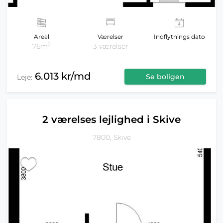
Areal
Værelser
Indflytnings dato
2
76m
3 værelser
-
6.013 kr/md
Se boligen
Leje:
2 værelses lejlighed i Skive
7800, Skive