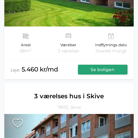
Areal
Værelser
Indflytnings dato
2
68m
3 værelser
Snarest muligt
5.460 kr/md
Se boligen
Leje:
3 værelses hus i Skive
7800, Skive