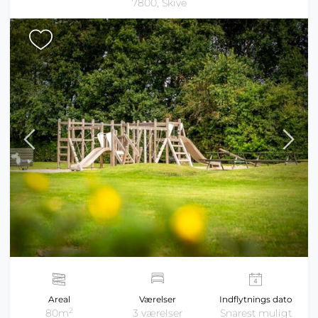
7800, Skive
Areal
Værelser
Indflytnings dato
2
80m
3 værelser
Snarest muligt