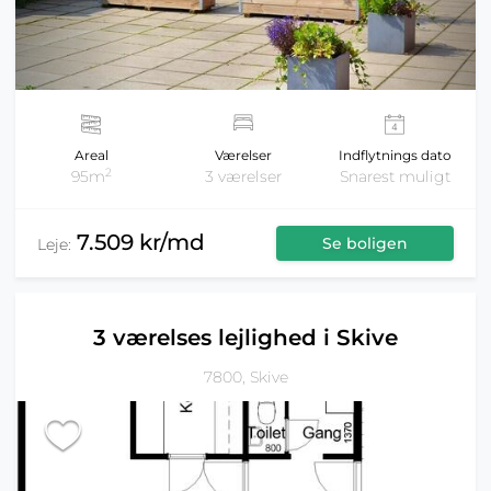
Areal
Værelser
Indflytnings dato
2
95m
3 værelser
Snarest muligt
7.509 kr/md
Se boligen
Leje:
3 værelses lejlighed i Skive
7800, Skive