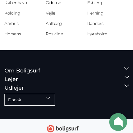
København
Odense
Esbjerg
Kolding
Vejle
Herning
Aarhus
Aalborg
Randers
Horsens
Roskilde
Hørsholm
Om Boligsurf
Lejer
Udlejer