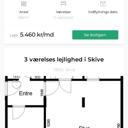
Areal
Værelser
Indflytnings dato
2
68m
3 værelser
-
5.460 kr/md
Se boligen
Leje:
3 værelses lejlighed i Skive
7800, Skive