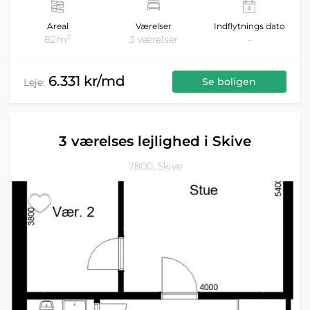
Areal
Værelser
Indflytnings dato
2
82m
3 værelser
-
6.331 kr/md
Se boligen
Leje:
3 værelses lejlighed i Skive
7800, Skive