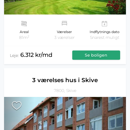
Areal
Værelser
Indflytnings dato
2
81m
3 værelser
Snarest muligt
6.312 kr/md
Se boligen
Leje:
3 værelses hus i Skive
7800, Skive