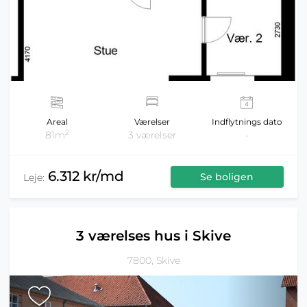
Areal
Værelser
Indflytnings dato
2
81m
3 værelser
-
6.312 kr/md
Se boligen
Leje:
3 værelses hus i Skive
7800, Skive