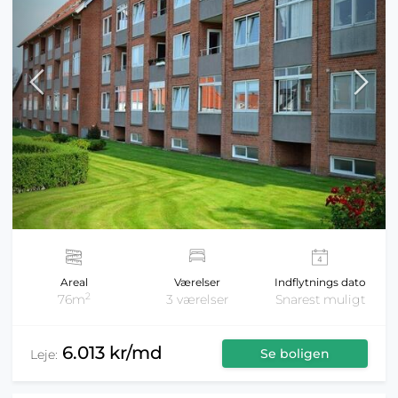
Areal
Værelser
Indflytnings dato
2
76m
3 værelser
Snarest muligt
6.013 kr/md
Se boligen
Leje: