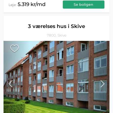
5.319 kr/md
Se boligen
Leje:
3 værelses hus i Skive
7800, Skive