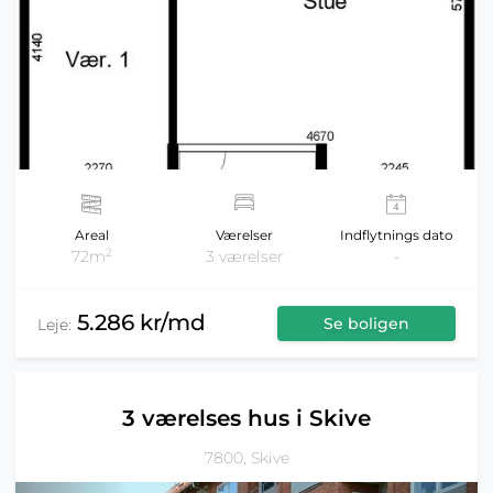
Areal
Værelser
Indflytnings dato
2
72m
3 værelser
-
5.286 kr/md
Se boligen
Leje:
3 værelses hus i Skive
7800, Skive