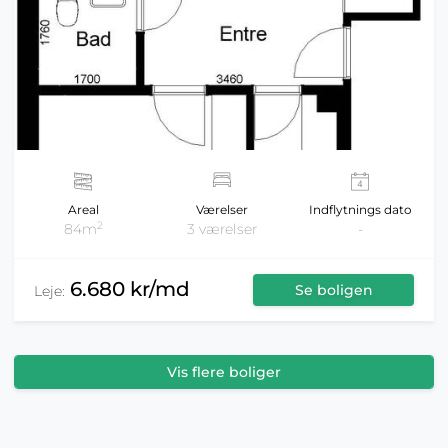
Areal
Værelser
Indflytnings dato
2
84m
3 værelser
-
6.680 kr/md
Se boligen
Leje:
Vis flere boliger