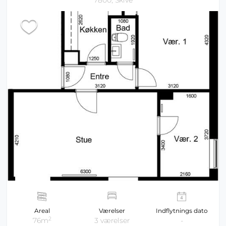
7800, Skive
Areal
Værelser
Indflytnings dato
2
76m
3 værelser
-