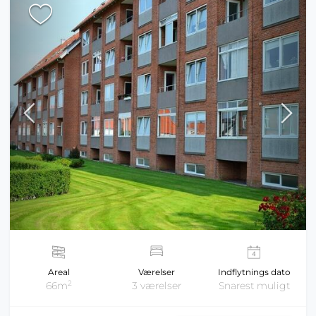
Areal
Værelser
Indflytnings dato
2
66m
3 værelser
Snarest muligt