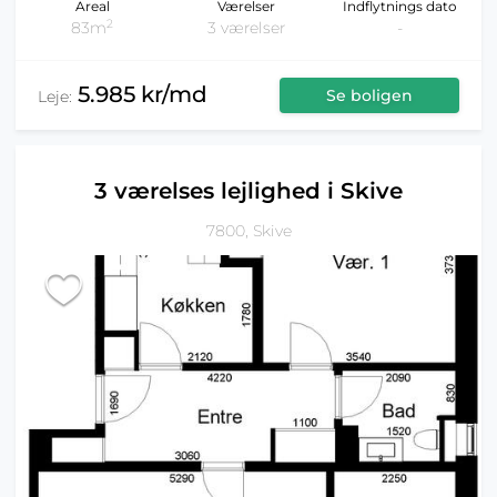
Areal
Værelser
Indflytnings dato
2
83m
3 værelser
-
5.985 kr/md
Se boligen
Leje:
3 værelses lejlighed i Skive
7800, Skive