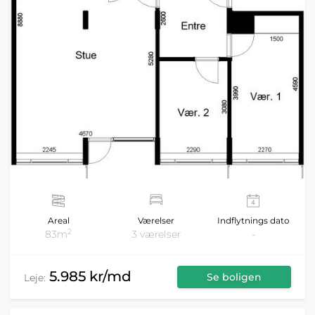
Areal
Værelser
Indflytnings dato
2
83m
3 værelser
-
5.985 kr/md
Se boligen
Leje: