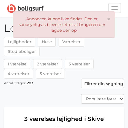
Toggle
naviga
×
Annoncen kunne ikke findes. Den er
Lejeboliger Skive
sandsynligvis blevet slettet af brugeren der
lagde den op.
Lejligheder
Huse
Værelser
Studieboliger
1 værelse
2 værelser
3 værelser
4 værelser
5 værelser
Antal boliger:
203
Filtrer din søgning
3 værelses lejlighed i Skive