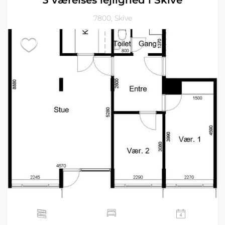
3 værelses lejlighed i Skive
7800, Skive