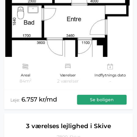
Areal
Værelser
Indflytnings dato
2
84m
2 værelser
-
6.757 kr/md
Se boligen
Leje:
3 værelses lejlighed i Skive