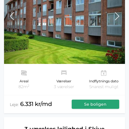
Areal
Værelser
Indflytnings dato
2
82m
3 værelser
Snarest muligt
6.331 kr/md
Se boligen
Leje: