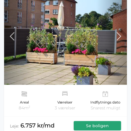
Areal
Værelser
Indflytnings dato
2
84m
3 værelser
Snarest muligt
6.757 kr/md
Se boligen
Leje: