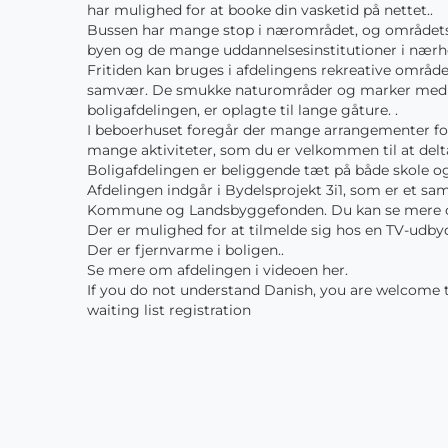
har mulighed for at booke din vasketid på nettet..
Bussen har mange stop i nærområdet, og områdets
byen og de mange uddannelsesinstitutioner i nærh
Fritiden kan bruges i afdelingens rekreative område
samvær. De smukke naturområder og marker med
boligafdelingen, er oplagte til lange gåture. .
I beboerhuset foregår der mange arrangementer for 
mange aktiviteter, som du er velkommen til at delta
Boligafdelingen er beliggende tæt på både skole og 
Afdelingen indgår i Bydelsprojekt 3i1, som er et s
Kommune og Landsbyggefonden. Du kan se mere o
Der er mulighed for at tilmelde sig hos en TV-udbyd
Der er fjernvarme i boligen..
Se mere om afdelingen i videoen her.
If you do not understand Danish, you are welcome to
waiting list registration