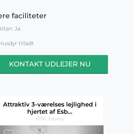
ere faciliteter
ltan: Ja
usdyr tilladt
KONTAKT UDLEJER NU
Attraktiv 3-værelses lejlighed i
hjertet af Esb...
6700, Esbjerg