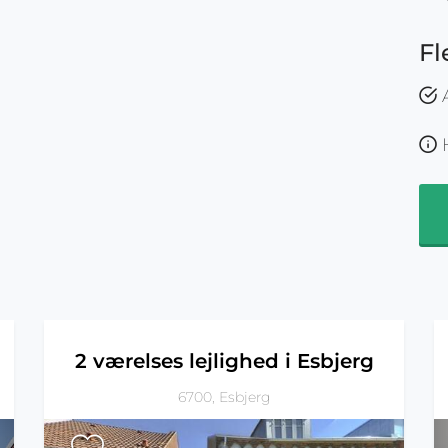
Fl
A
H
n
2 værelses lejlighed i Esbjerg
6700, Esbjerg