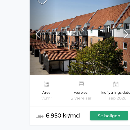
Areal
Værelser
Indflytnings dat
2
76m
2 værelser
1. sep 2026
6.950 kr/md
Se boligen
Leje: