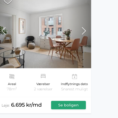
Areal
Værelser
Indflytnings dato
2
78m
2 værelser
Snarest muligt
6.695 kr/md
Se boligen
Leje: