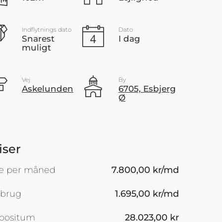
Indflytnings dato
Dato
Snarest
I dag
muligt
Vej
By
Askelunden
6705, Esbjerg
Ø
iser
je per måned
7.800,00 kr/md
rbrug
1.695,00 kr/md
positum
28.023,00 kr