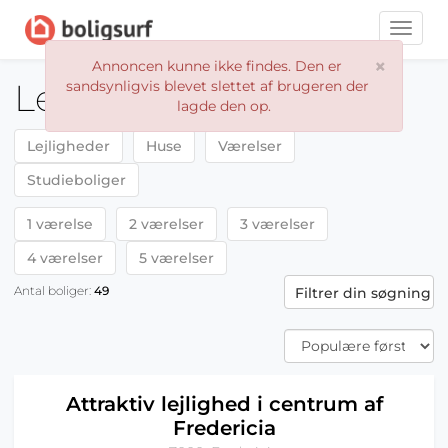
Toggle
naviga
×
Annoncen kunne ikke findes. Den er
Lejeboliger Fredericia
sandsynligvis blevet slettet af brugeren der
lagde den op.
Lejligheder
Huse
Værelser
Studieboliger
1 værelse
2 værelser
3 værelser
4 værelser
5 værelser
Antal boliger:
49
Filtrer din søgning
Attraktiv lejlighed i centrum af
Fredericia