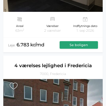
Areal
Værelser
Indflytnings dato
2
63m
2 værelser
1. sep 2026
6.783 kr/md
Se boligen
Leje:
4 værelses lejlighed i Fredericia
7000, Fredericia