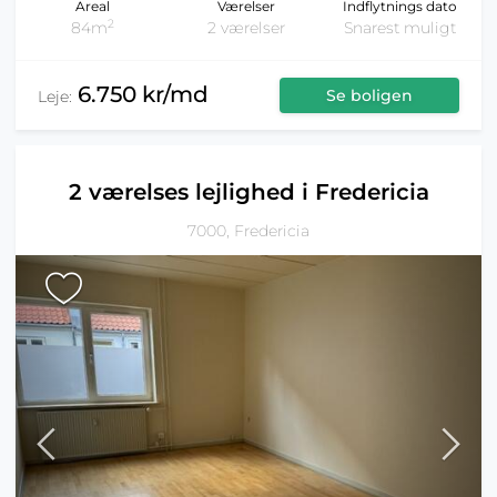
Areal
Værelser
Indflytnings dato
2
84m
2 værelser
Snarest muligt
6.750 kr/md
Se boligen
Leje:
2 værelses lejlighed i Fredericia
7000, Fredericia