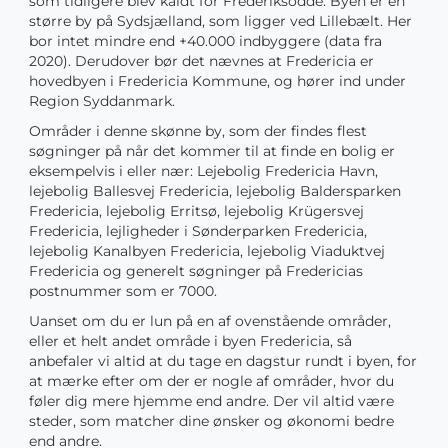
som tidligere blev kaldt for Frederiksodde. Byen er en
større by på Sydsjælland, som ligger ved Lillebælt. Her
bor intet mindre end +40.000 indbyggere (data fra
2020). Derudover bør det nævnes at Fredericia er
hovedbyen i Fredericia Kommune, og hører ind under
Region Syddanmark.
Områder i denne skønne by, som der findes flest
søgninger på når det kommer til at finde en bolig er
eksempelvis i eller nær: Lejebolig Fredericia Havn,
lejebolig Ballesvej Fredericia, lejebolig Baldersparken
Fredericia, lejebolig Erritsø, lejebolig Krügersvej
Fredericia, lejligheder i Sønderparken Fredericia,
lejebolig Kanalbyen Fredericia, lejebolig Viaduktvej
Fredericia og generelt søgninger på Fredericias
postnummer som er 7000.
Uanset om du er lun på en af ovenstående områder,
eller et helt andet område i byen Fredericia, så
anbefaler vi altid at du tage en dagstur rundt i byen, for
at mærke efter om der er nogle af områder, hvor du
føler dig mere hjemme end andre. Der vil altid være
steder, som matcher dine ønsker og økonomi bedre
end andre.