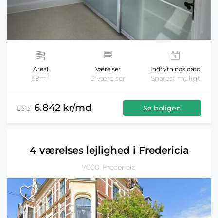
Areal
Værelser
Indflytnings dato
2
89m
2 værelser
Snarest muligt
6.842 kr/md
Se boligen
Leje:
4 værelses lejlighed i Fredericia
7000, Fredericia