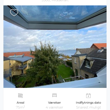
5500, Middelfart
Areal
Værelser
Indflytnings dato
2
75m
4 værelser
Snarest muligt