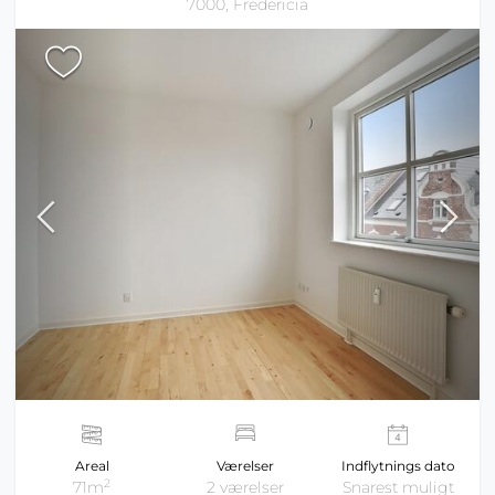
7000, Fredericia
Areal
Værelser
Indflytnings dato
2
71m
2 værelser
Snarest muligt