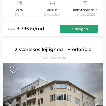
Areal
Værelser
Indflytnings dato
2
110m
5 værelser
15. sep 2026
9.795 kr/md
Se boligen
Leje:
2 værelses lejlighed i Fredericia
7000, Fredericia