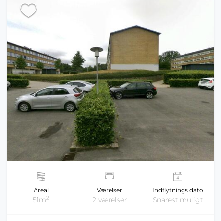
Areal
Værelser
Indflytnings dato
2
51m
2 værelser
Snarest muligt