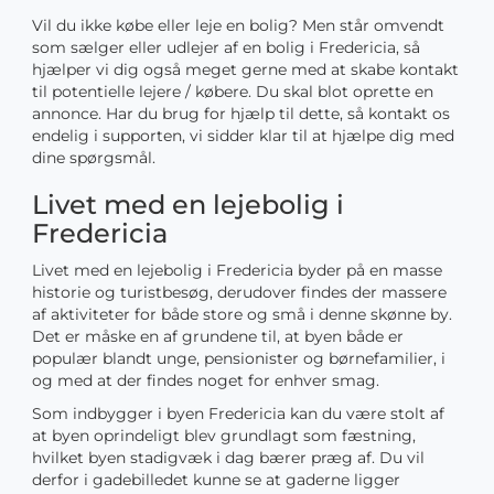
Vil du ikke købe eller leje en bolig? Men står omvendt
som sælger eller udlejer af en bolig i Fredericia, så
hjælper vi dig også meget gerne med at skabe kontakt
til potentielle lejere / købere. Du skal blot oprette en
annonce. Har du brug for hjælp til dette, så kontakt os
endelig i supporten, vi sidder klar til at hjælpe dig med
dine spørgsmål.
Livet med en lejebolig i
Fredericia
Livet med en lejebolig i Fredericia byder på en masse
historie og turistbesøg, derudover findes der massere
af aktiviteter for både store og små i denne skønne by.
Det er måske en af grundene til, at byen både er
populær blandt unge, pensionister og børnefamilier, i
og med at der findes noget for enhver smag.
Som indbygger i byen Fredericia kan du være stolt af
at byen oprindeligt blev grundlagt som fæstning,
hvilket byen stadigvæk i dag bærer præg af. Du vil
derfor i gadebilledet kunne se at gaderne ligger