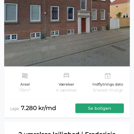
Areal
Værelser
Indflytnings dato
2
116m
4 værelser
Snarest muligt
7.280 kr/md
Se boligen
Leje: