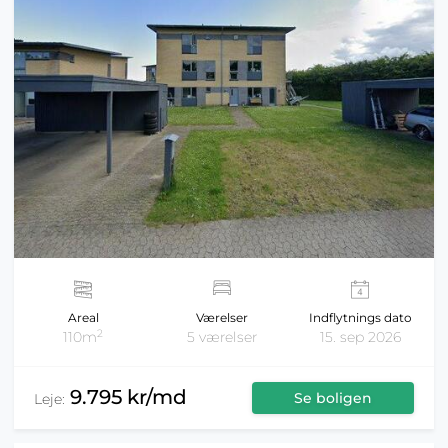
Areal
Værelser
Indflytnings dato
2
110m
5 værelser
15. sep 2026
9.795 kr/md
Se boligen
Leje: