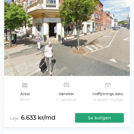
Areal
Værelser
Indflytnings dato
2
95m
4 værelser
Snarest muligt
6.633 kr/md
Se boligen
Leje: