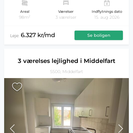
Areal
Værelser
Indflytnings dato
2
98m
3 værelser
15. aug 2026
6.327 kr/md
Se boligen
Leje:
3 værelses lejlighed i Middelfart
5500, Middelfart