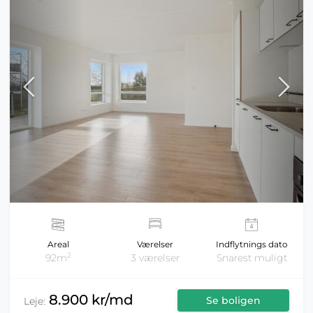
Areal
Værelser
Indflytnings dato
2
92m
3 værelser
Snarest muligt
8.900 kr/md
Se boligen
Leje: