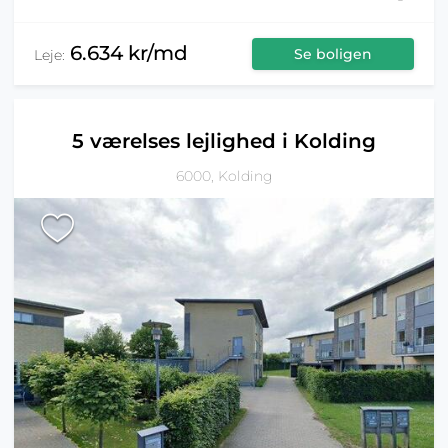
6.634 kr/md
Se boligen
Leje:
5 værelses lejlighed i Kolding
6000, Kolding