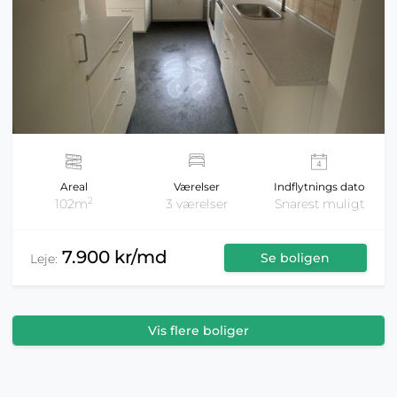
Areal
Værelser
Indflytnings dato
2
102m
3 værelser
Snarest muligt
7.900 kr/md
Se boligen
Leje:
Vis flere boliger