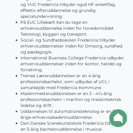
og VUC Fredericia tilbyder også HF enkeltfag,
effektiv efteruddannelse og grundig
specialundervisning
På EUC Lillebælt kan du tage en
erhvervsuddannelse inden for hovedområdet
Teknologi, byggeri og transport.
Social- og Sundhedsskolen Fredericia tilbyder
erhvervsuddannelser inden for Omsorg, sundhed
og pædagogik.
International Business College Fredericia udbyder
erhvervsuddannelser inden for kontor, handel og
forretning.
Trainee Læreruddannelsen er en 4-årig
professionsbachelor, som udbydes af UCL i
samarbejde med Fredericia Kommune.
Maskinmesteruddannelsen er en 3 - 4½-årig
professionsbachelor i maritim og maskinteknisk
ledelse og drift.
Uddannelsen til automationsteknolog er en 2-
årige erhvervsakademiuddannelse
Den Danske Scenekunstskole Fredericia tilbyder
en 3-årig bacheloruddannelse i musical.