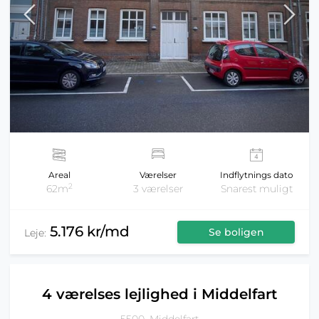
Areal
Værelser
Indflytnings dato
2
62m
3 værelser
Snarest muligt
5.176 kr/md
Se boligen
Leje:
4 værelses lejlighed i Middelfart