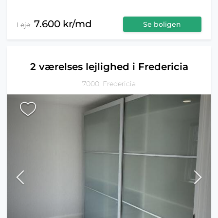
7.600 kr/md
Se boligen
Leje:
2 værelses lejlighed i Fredericia
7000, Fredericia