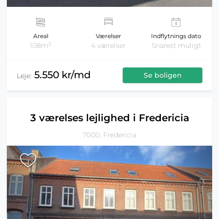
Areal
Værelser
Indflytnings dato
2
108m
4 værelser
Snarest muligt
5.550 kr/md
Se boligen
Leje:
3 værelses lejlighed i Fredericia
7000, Fredericia