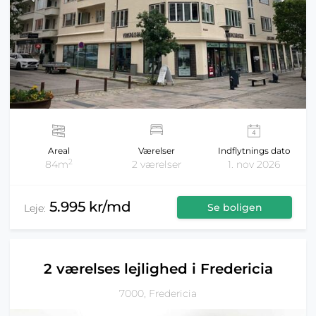
Areal
Værelser
Indflytnings dato
2
84m
2 værelser
1. nov 2026
5.995 kr/md
Se boligen
Leje:
2 værelses lejlighed i Fredericia
7000, Fredericia