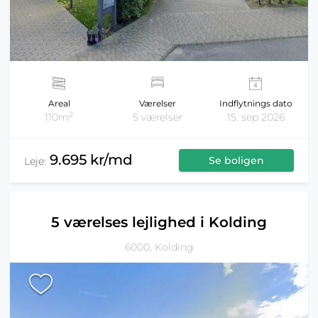
Areal
Værelser
Indflytnings dato
2
110m
5 værelser
15. sep 2026
9.695 kr/md
Se boligen
Leje:
5 værelses lejlighed i Kolding
6000, Kolding