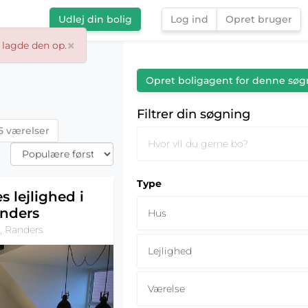
Udlej din bolig
Log ind
Opret bruger
×
 lagde den op.
Filtrer din søgning
Opret boligagent for denne søg
Filtrer din søgning
5 værelser
Type
s lejlighed i
nders
Hus
, Randers
Lejlighed
Værelse