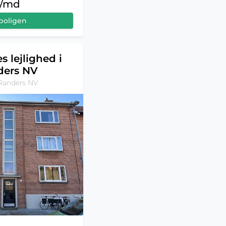
r/md
boligen
s lejlighed i
ders NV
Randers NV