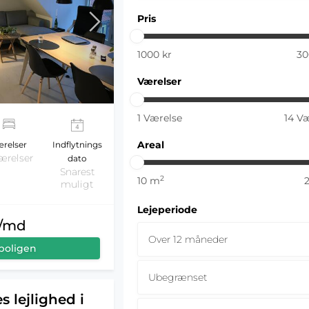
Pris
1000
kr
30
Værelser
1
Værelse
14
Væ
Areal
relser
Indflytnings
ærelser
dato
Snarest
2
10
m
muligt
Lejeperiode
r/md
Over 12 måneder
boligen
Ubegrænset
s lejlighed i