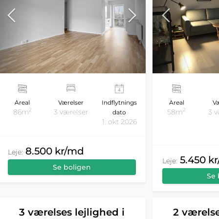
Areal
Værelser
Indflytnings
Areal
Væ
2
2
86m
3 værelser
58m
3 v
dato
1. okt 2026
8.500 kr/md
Leje:
5.450 k
Leje:
Se boligen
Se 
3 værelses lejlighed i
2 værelse