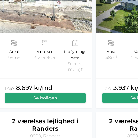
Areal
Værelser
Indflytnings
Areal
Væ
2
2
95m
3 værelser
48m
2 v
dato
Snarest
muligt
8.697 kr/md
3.937 k
Leje:
Leje:
Se boligen
Se 
2 værelses lejlighed i
2 værelse
Randers
Ra
8900, Randers
8900