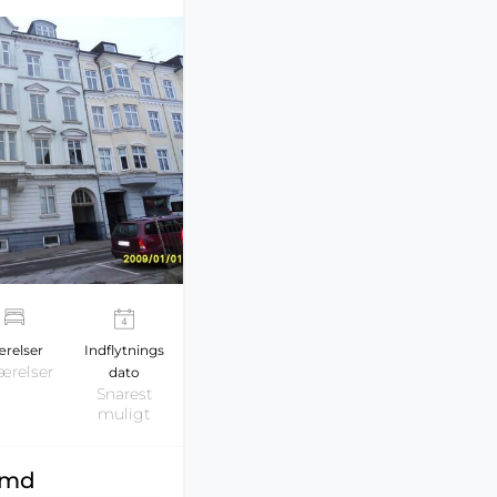
relser
Indflytnings
ærelser
dato
Snarest
muligt
r/md