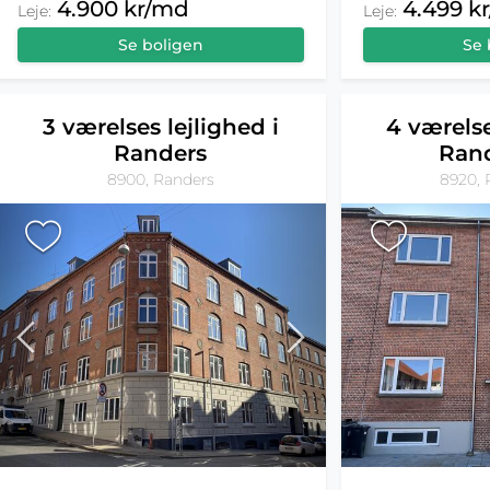
4.900 kr/md
4.499 k
Leje:
Leje:
Se boligen
Se 
3 værelses lejlighed i
4 værelse
Randers
Ran
8900, Randers
8920, 