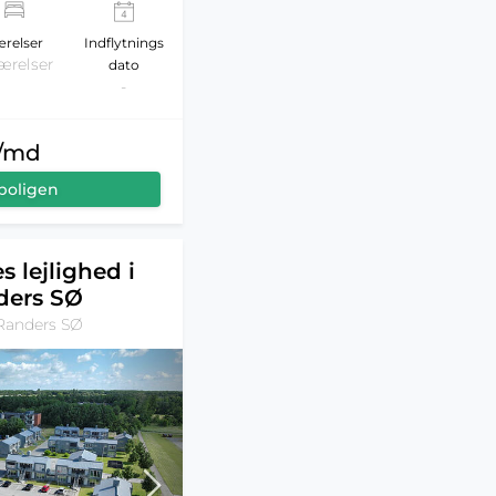
relser
Indflytnings
ærelser
dato
-
r/md
boligen
s lejlighed i
ders SØ
Randers SØ