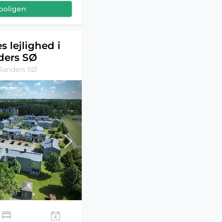
boligen
s lejlighed i
ders SØ
Randers SØ