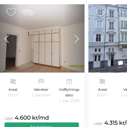
Areal
Værelser
Indflytnings
Areal
Væ
2
2
65m
2 værelser
50m
2 v
dato
1. sep 2026
4.600 kr/md
Leje:
4.315 k
Leje: