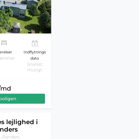
relser
Indflytnings
ærelser
dato
Snarest
muligt
r/md
boligen
s lejlighed i
nders
, Randers