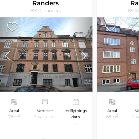
Randers
Ra
8900, Randers
8900
Areal
Værelser
Indflytnings
Areal
Væ
2
2
78m
3 værelser
68m
2 v
dato
-