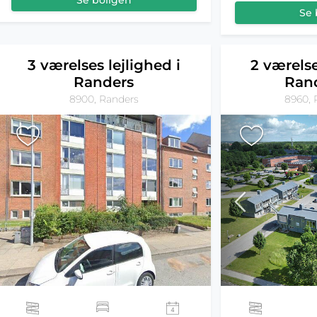
Se boligen
Se 
3 værelses lejlighed i
2 værelse
Randers
Ran
8900, Randers
8960, 