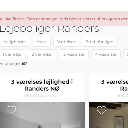
ikke findes. Den er sandsynligvis blevet slettet af brugeren der
Lejeboliger Randers
Lejligheder
Huse
Værelser
Studieboliger
1 værelse
2 værelser
3 værelser
4 værelser
Antal boliger:
167
3 værelses lejlighed i
3 værelse
Randers NØ
Ra
8930, Randers NØ
8900