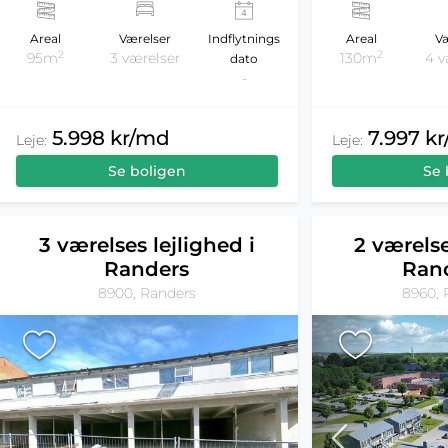
Areal
Værelser
Indflytnings
Areal
Væ
2
2
95m
3 værelser
130m
4 v
dato
-
5.998 kr/md
7.997 k
Leje:
Leje:
Se boligen
Se 
3 værelses lejlighed i
2 værelse
Randers
Ran
8900, Randers
8960, 