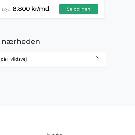
8.800 kr/md
Se boligen
Leje:
e i nærheden
r på Hviidsvej
Herning