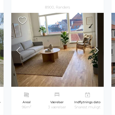
8900, Randers
Areal
Værelser
Indflytnings dato
o
2
96m
3 værelser
Snarest muligt