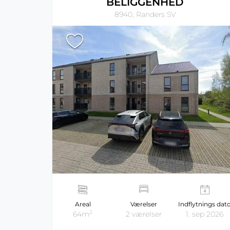
BELIGGENHED
8940, Randers SV
Areal
Værelser
Indflytnings dat
2
64m
2 værelser
1. sep 2026