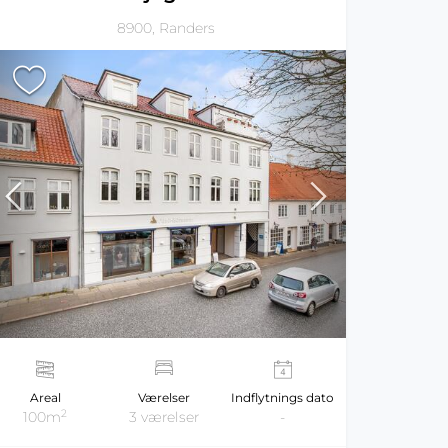
8900, Randers
Areal
Værelser
Indflytnings dato
2
100m
3 værelser
-