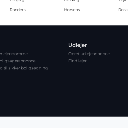
Randers
Horsens
Rosk
Udlejer
ter ejendomme
Opret udlejeannonce
boligsøgerannonce
Find lejer
d til sikker boligsøgning