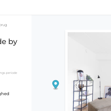
brug
de by
ings periode
ighed