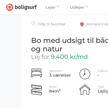
Lejer
Udlejer
Tilføj til favoritter
Anmeld mis
Bo med udsigt til bå
og natur
Lej for
9.400 kr/md
Værelser
Udlejn
3 værelser
-
Areal
Type
2
84m
Lejl