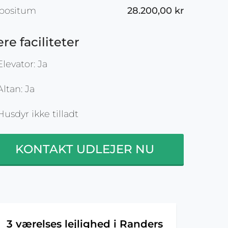
positum
28.200,00 kr
ere faciliteter
levator: Ja
ltan: Ja
usdyr ikke tilladt
KONTAKT UDLEJER NU
3 værelses lejlighed i Randers