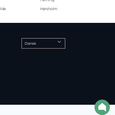
ilde
Hørsholm