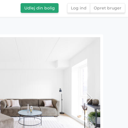
Udlej din bolig
Log ind
Opret bruger