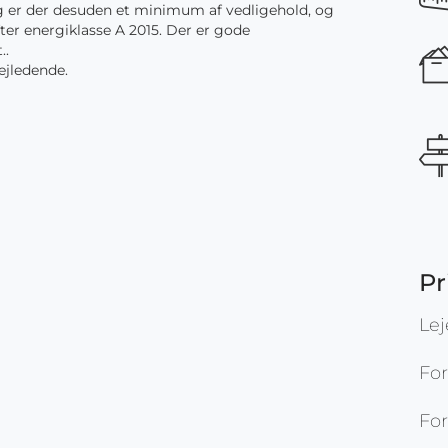
ig er der desuden et minimum af vedligehold, og
fter energiklasse A 2015. Der er gode
..
ejledende.
Pr
Le
Fo
For