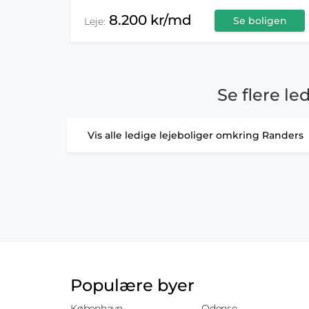
8.200 kr/md
Se boligen
Leje:
Se flere le
Vis alle ledige lejeboliger omkring Randers
Populære byer
København
Odense