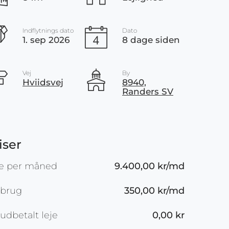
Indflytnings dato
Dato
1. sep 2026
8 dage siden
Vej
By
Hviidsvej
8940,
Randers SV
iser
je per måned
9.400,00 kr/md
rbrug
350,00 kr/md
udbetalt leje
0,00 kr