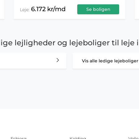
6.172 kr/md
Se boligen
Leje:
dige lejligheder og lejeboliger til lej
Vis alle ledige lejebolige
Esbjerg
Kolding
Vejle