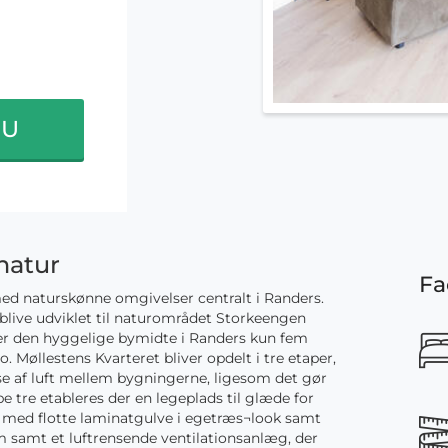
NU
natur
Fa
med naturskønne omgivelser centralt i Randers.
blive udviklet til naturområdet Storkeengen
 er den hyggelige bymidte i Randers kun fem
 Møllestens Kvarteret bliver opdelt i tre etaper,
else af luft mellem bygningerne, ligesom det gør
e tre etableres der en legeplads til glæde for
t med flotte laminatgulve i egetræs¬look samt
m samt et luftrensende ventilationsanlæg, der