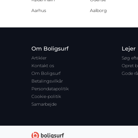
Aarhus
Aalborg
Om Boligsurf
Lejer
Artikler
Søg ef
Kontakt os
Opret 
Om Boligsurf
Gode rå
Betalingsvilkår
Persondatapolitik
Cookie-politik
Samarbejde