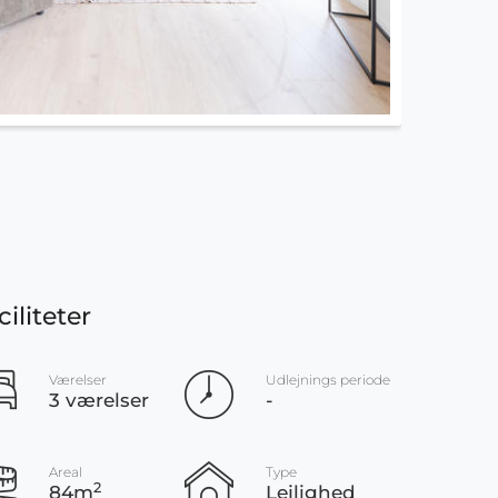
ciliteter
Værelser
Udlejnings periode
3 værelser
-
Areal
Type
2
84m
Lejlighed