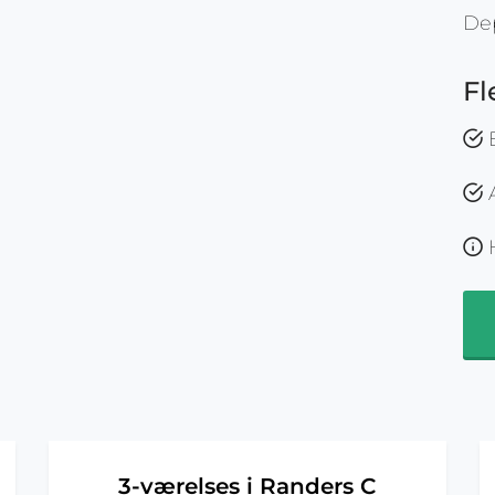
De
Fl
E
A
H
n
3-værelses i Randers C