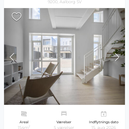
9200, Aalborg SV
Areal
Værelser
Indflytnings dato
2
154m
5 værelser
15. aug 2026