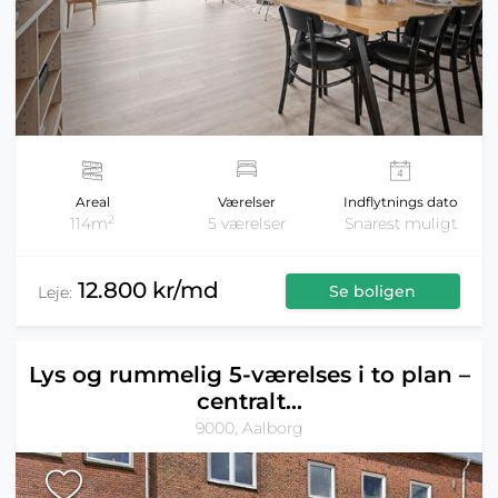
Areal
Værelser
Indflytnings dato
2
114m
5 værelser
Snarest muligt
12.800 kr/md
Se boligen
Leje:
Lys og rummelig 5-værelses i to plan –
centralt...
9000, Aalborg