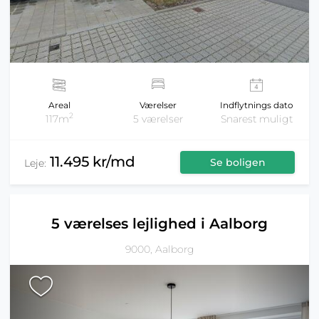
Areal
Værelser
Indflytnings dato
2
117m
5 værelser
Snarest muligt
11.495 kr/md
Se boligen
Leje:
5 værelses lejlighed i Aalborg
9000, Aalborg