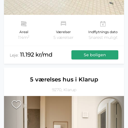
Areal
Værelser
Indflytnings dato
2
114m
5 værelser
Snarest muligt
11.192 kr/md
Se boligen
Leje:
5 værelses hus i Klarup
9270, Klarup