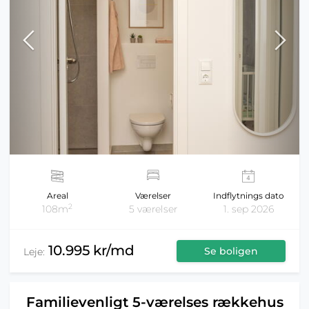
Areal
Værelser
Indflytnings dato
2
108m
5 værelser
1. sep 2026
10.995 kr/md
Se boligen
Leje:
Familievenligt 5-værelses rækkehus