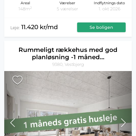
Areal
Værelser
Indflytnings dato
2
148m
5 værelser
1. okt 2026
11.420 kr/md
Se boligen
Leje:
Rummeligt rækkehus med god
planløsning -1 måned...
9380, Vestbjerg