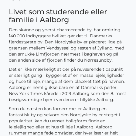
Livet som studerende eller
familie i Aalborg
Den skønne og yderst charmerende by, har omkring
140.000 indbyggere hvilket gør det til Danmarks
fjerdestørste by. Den Nordjyske by er placeret lige på
grænsen mellem Vendsyssel og resten af Jylland, med
den smukke Limfjorden nærmest i baghaven og på
den anden side af fjorden finder du Nørresundby.
Det er ikke mærkeligt at der på nuværende tidspunkt
er særligt gang i byggeriet af en masse lejelejligheder
og huse til leje, mange af dem placeret tæt på havnen.
Aalborg er nemlig ikke bare en af Danmarks perler,
New York Times kårede i 2019 Aalborg som den 8. mest
besøgsværdige byer i verdenen - tillykke Aalborg.
Som du næsten kan fornemme, er Aalborg en
fantastisk by og selvom den Nordjyske by er steget i
popularitet, kan du uanset boligform finde en
lejelejlighed eller et hus til leje i Aalborg. Aalborg
rummer mange fede områder, der hver især er helt