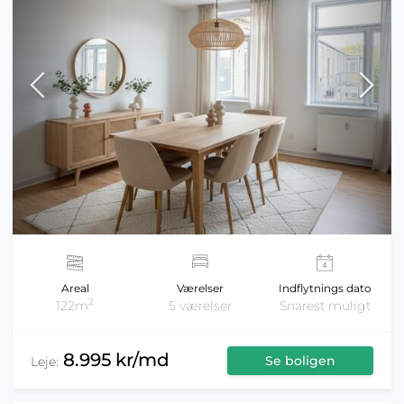
Areal
Værelser
Indflytnings dato
2
122m
5 værelser
Snarest muligt
8.995 kr/md
Se boligen
Leje: