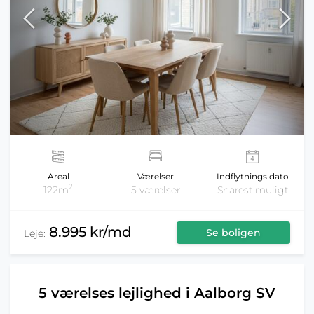
Areal
Værelser
Indflytnings dato
2
122m
5 værelser
Snarest muligt
8.995 kr/md
Se boligen
Leje:
5 værelses lejlighed i Aalborg SV