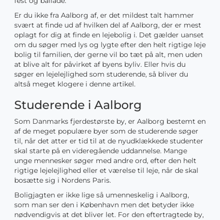
fest og ballade.
Er du ikke fra Aalborg af, er det mildest talt hammer
svært at finde ud af hvilken del af Aalborg, der er mest
oplagt for dig at finde en lejebolig i. Det gælder uanset
om du søger med lys og lygte efter den helt rigtige leje
bolig til familien, der gerne vil bo tæt på alt, men uden
at blive alt for påvirket af byens byliv. Eller hvis du
søger en lejelejlighed som studerende, så bliver du
altså meget klogere i denne artikel.
Studerende i Aalborg
Som Danmarks fjerdestørste by, er Aalborg bestemt en
af de meget populære byer som de studerende søger
til, når det atter er tid til at de nyudklækkede studenter
skal starte på en videregående uddannelse. Mange
unge mennesker søger med andre ord, efter den helt
rigtige lejelejlighed eller et værelse til leje, når de skal
bosætte sig i Nordens Paris.
Boligjagten er ikke lige så umenneskelig i Aalborg,
som man ser den i København men det betyder ikke
nødvendigvis at det bliver let. For den eftertragtede by,