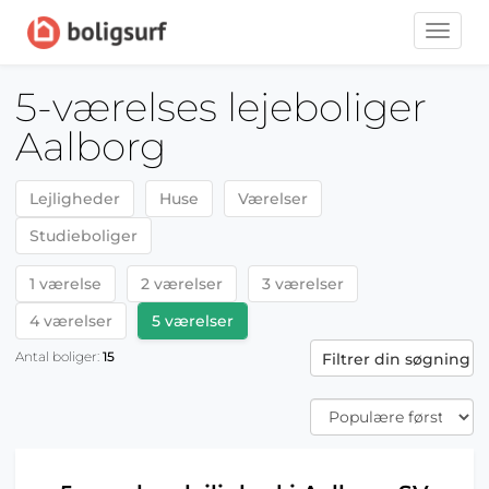
Toggle
naviga
5-værelses lejeboliger
Aalborg
Lejligheder
Huse
Værelser
Studieboliger
1 værelse
2 værelser
3 værelser
4 værelser
5 værelser
Antal boliger:
15
Filtrer din søgning