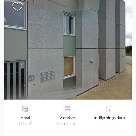
Areal
Værelser
Indflytnings dato
2
130m
5 værelser
-