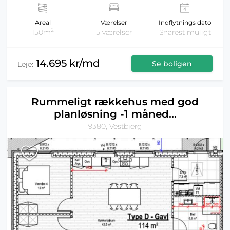
Areal
Værelser
Indflytnings dato
2
150m
5 værelser
Snarest muligt
14.695 kr/md
Se boligen
Leje:
Rummeligt rækkehus med god
planløsning -1 måned...
9380, Vestbjerg