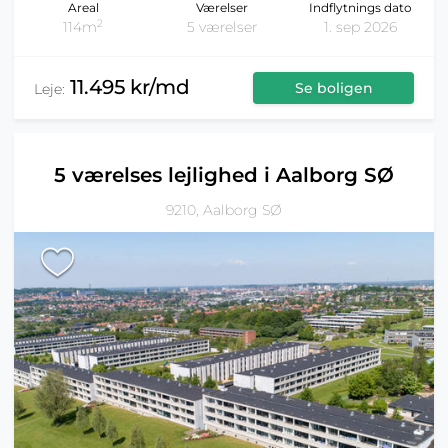
Areal
Værelser
Indflytnings dato
2
114m
5 værelser
1. sep 2026
11.495 kr/md
Se boligen
Leje:
5 værelses lejlighed i Aalborg SØ
9210, Aalborg SØ