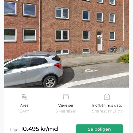
Areal
Værelser
Indflytnings dato
2
134m
5 værelser
Snarest muligt
10.495 kr/md
Se boligen
Leje: