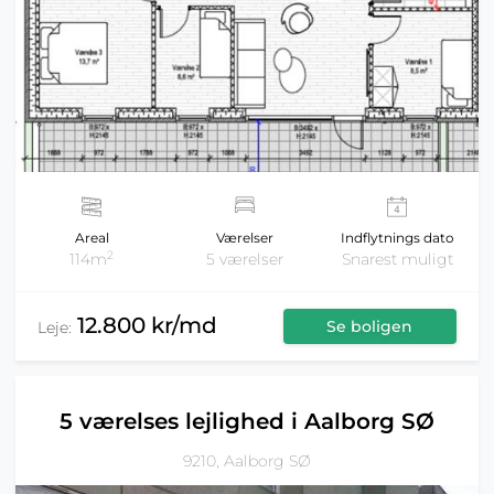
Areal
Værelser
Indflytnings dato
2
114m
5 værelser
Snarest muligt
12.800 kr/md
Se boligen
Leje:
5 værelses lejlighed i Aalborg SØ
9210, Aalborg SØ