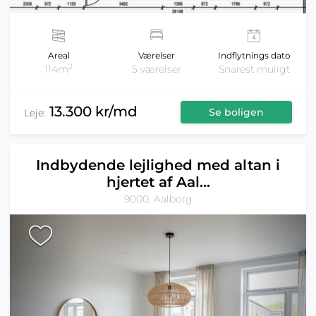
Areal
Værelser
Indflytnings dato
2
114m
5 værelser
Snarest muligt
13.300 kr/md
Se boligen
Leje:
Indbydende lejlighed med altan i
hjertet af Aal...
9000, Aalborg