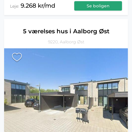
9.268 kr/md
Se boligen
Leje:
5 værelses hus i Aalborg Øst
9220, Aalborg Øst