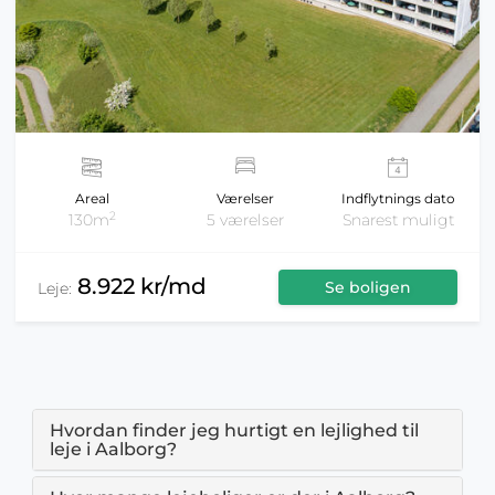
Areal
Værelser
Indflytnings dato
2
130m
5 værelser
Snarest muligt
8.922 kr/md
Se boligen
Leje:
Hvordan finder jeg hurtigt en lejlighed til
leje i Aalborg?