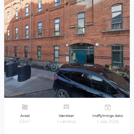
Areal
Værelser
Indflytnings dato
2
53m
1 værelse
1. sep 2026