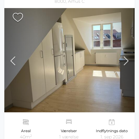
8000, Århus C
Areal
Værelser
Indflytnings dato
2
40m
1 værelse
1. sep 2026