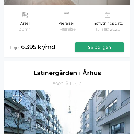
Areal
Værelser
Indflytnings dato
2
38m
1 værelse
15. sep 2026
6.395 kr/md
Se boligen
Leje:
Latinergården i Århus
8000, Århus C