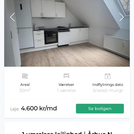
Areal
Værelser
Indflytnings dato
2
30m
1 værelse
Snarest muligt
4.600 kr/md
Se boligen
Leje: