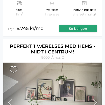
Areal
Værelser
Indflytnings dato
2
11m
1 værelse
Snarest muligt
6.745 kr/md
Se boligen
Leje:
PERFEKT 1 VÆRELSES MED HEMS -
MIDT I CENTRUM!
8000, Århus C