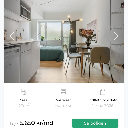
Areal
Værelser
Indflytnings dato
2
29m
1 værelse
1. nov 2026
5.650 kr/md
Se boligen
Leje: