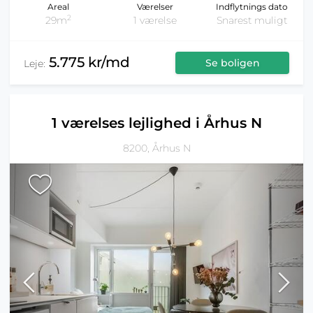
Areal
Værelser
Indflytnings dato
2
29m
1 værelse
Snarest muligt
5.775 kr/md
Se boligen
Leje:
1 værelses lejlighed i Århus N
8200, Århus N