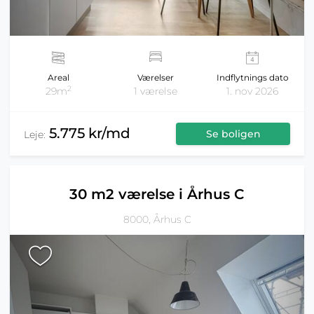
Areal
Værelser
Indflytnings dato
2
29m
1 værelse
1. nov 2026
5.775 kr/md
Se boligen
Leje:
30 m2 værelse i Århus C
8000, Århus C