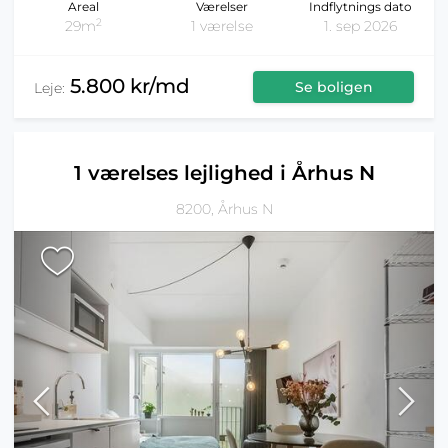
Areal
Værelser
Indflytnings dato
2
29m
1 værelse
1. sep 2026
5.800 kr/md
Se boligen
Leje:
1 værelses lejlighed i Århus N
8200, Århus N