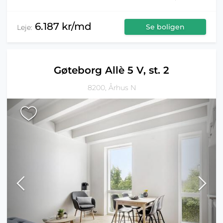
6.187 kr/md
Se boligen
Leje:
Gøteborg Allè 5 V, st. 2
8200, Århus N