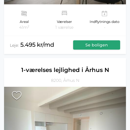
Areal
Værelser
Indflytnings dato
2
41m
1 værelse
-
5.495 kr/md
Se boligen
Leje:
1-værelses lejlighed i Århus N
8200, Århus N