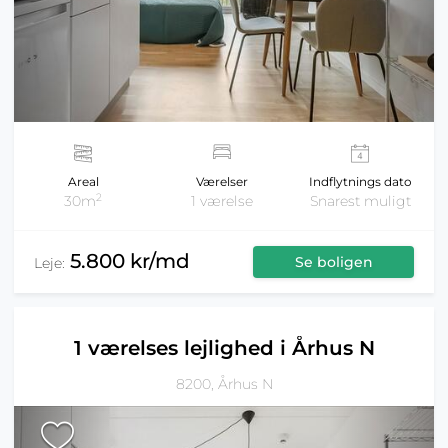
Areal
Værelser
Indflytnings dato
2
30m
1 værelse
Snarest muligt
5.800 kr/md
Se boligen
Leje:
1 værelses lejlighed i Århus N
8200, Århus N