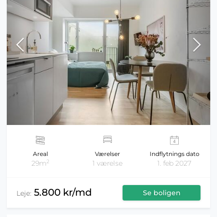
Areal
Værelser
Indflytnings dato
2
29m
1 værelse
1. feb 2027
5.800 kr/md
Se boligen
Leje: