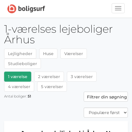
Toggle
naviga
1-værelses lejeboliger
Århus
Lejligheder
Huse
Værelser
Studieboliger
1 værelse
2 værelser
3 værelser
4 værelser
5 værelser
Antal boliger:
51
Filtrer din søgning