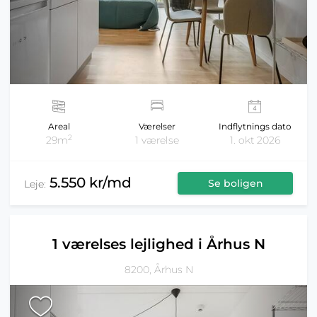
Areal
Værelser
Indflytnings dato
2
29m
1 værelse
1. okt 2026
5.550 kr/md
Se boligen
Leje:
1 værelses lejlighed i Århus N
8200, Århus N