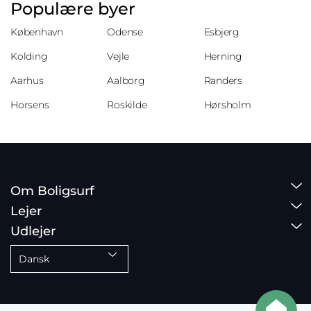
Populære byer
København
Odense
Esbjerg
Kolding
Vejle
Herning
Aarhus
Aalborg
Randers
Horsens
Roskilde
Hørsholm
Om Boligsurf
Lejer
Udlejer