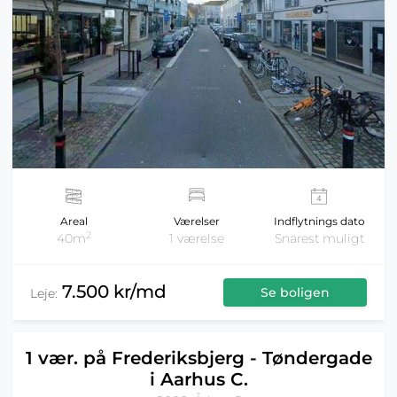
Areal
Værelser
Indflytnings dato
2
40m
1 værelse
Snarest muligt
7.500 kr/md
Se boligen
Leje:
1 vær. på Frederiksbjerg - Tøndergade
i Aarhus C.