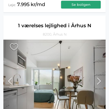
7.995 kr/md
Se boligen
Leje:
1 værelses lejlighed i Århus N
8200, Århus N