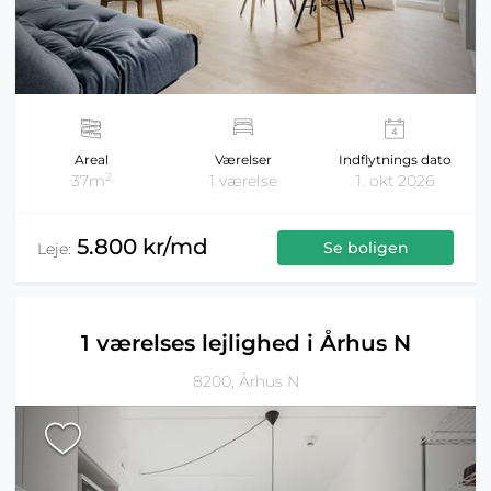
Areal
Værelser
Indflytnings dato
2
37m
1 værelse
1. okt 2026
5.800 kr/md
Se boligen
Leje:
1 værelses lejlighed i Århus N
8200, Århus N