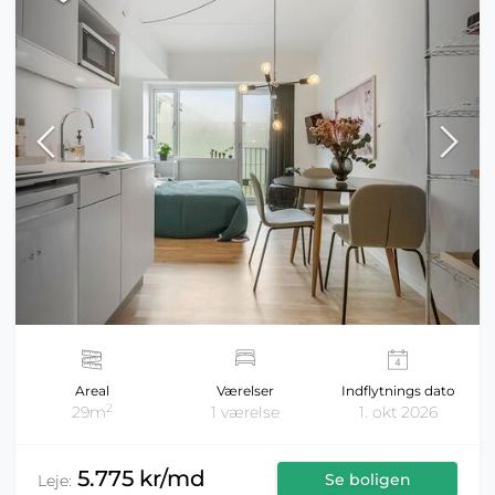
Areal
Værelser
Indflytnings dato
2
29m
1 værelse
1. okt 2026
5.775 kr/md
Se boligen
Leje: