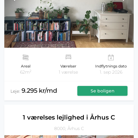
Areal
Værelser
Indflytnings dato
2
62m
1 værelse
1. sep 2026
9.295 kr/md
Se boligen
Leje:
1 værelses lejlighed i Århus C
8000, Århus C