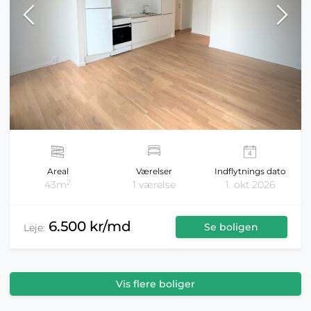
Areal
Værelser
Indflytnings dato
2
43m
1 værelse
1. okt 2026
6.500 kr/md
Se boligen
Leje:
Vis flere boliger