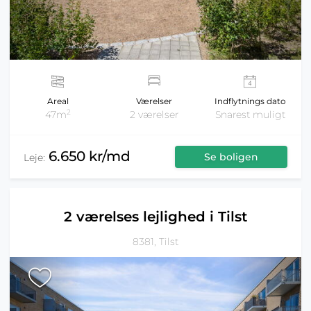
Areal
Værelser
Indflytnings dato
2
47m
2 værelser
Snarest muligt
6.650 kr/md
Se boligen
Leje:
2 værelses lejlighed i Tilst
8381, Tilst