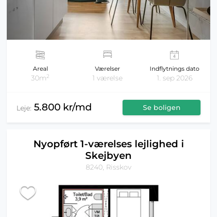
Areal
Værelser
Indflytnings dato
2
30m
1 værelse
1. sep 2026
5.800 kr/md
Se boligen
Leje:
Nyopført 1-værelses lejlighed i
Skejbyen
8240, Risskov