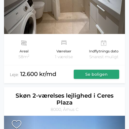
Areal
Værelser
Indflytnings dato
2
58m
1 værelse
Snarest muligt
12.600 kr/md
Se boligen
Leje:
Skøn 2-værelses lejlighed i Ceres
Plaza
8000, Århus C