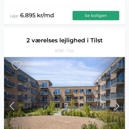
6.895 kr/md
Se boligen
Leje:
2 værelses lejlighed i Tilst
8381, Tilst