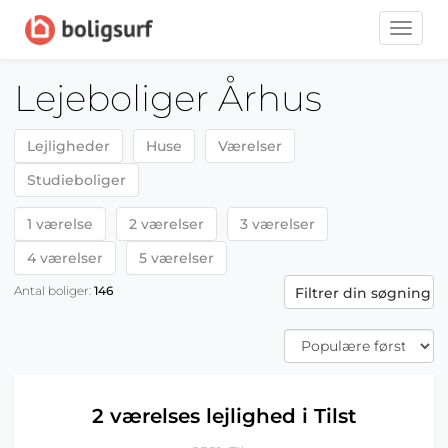
Toggle
naviga
Lejeboliger Århus
Lejligheder
Huse
Værelser
Studieboliger
1 værelse
2 værelser
3 værelser
4 værelser
5 værelser
Antal boliger:
146
Filtrer din søgning
2 værelses lejlighed i Tilst