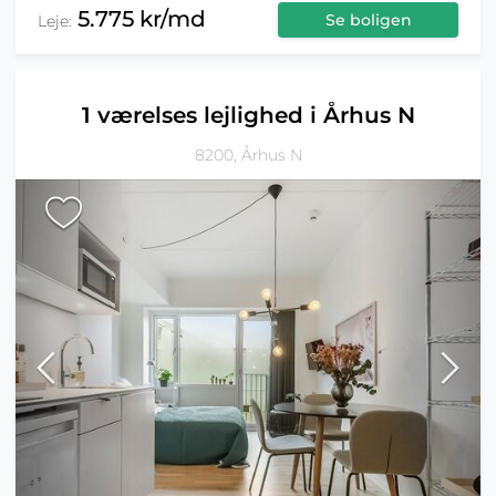
5.775 kr/md
Se boligen
Leje:
1 værelses lejlighed i Århus N
8200, Århus N