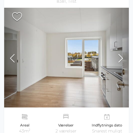
8381, Tilst
Areal
Værelser
Indflytnings dato
2
43m
2 værelser
Snarest muligt