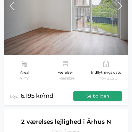
Areal
Værelser
Indflytnings dato
2
41m
1 værelse
1. nov 2026
6.195 kr/md
Se boligen
Leje:
2 værelses lejlighed i Århus N