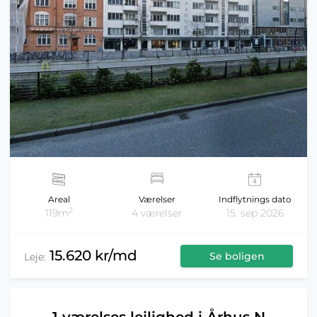
Areal
Værelser
Indflytnings dato
2
119m
4 værelser
15. sep 2026
15.620 kr/md
Se boligen
Leje: