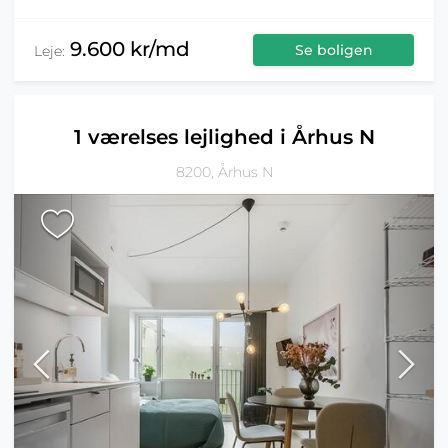
9.600 kr/md
Se boligen
Leje:
1 værelses lejlighed i Århus N
8200, Århus N