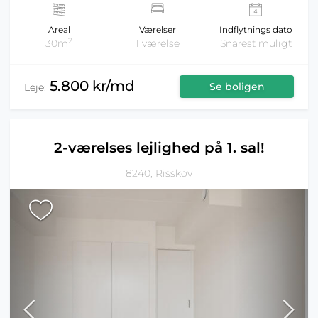
Areal
Værelser
Indflytnings dato
2
30m
1 værelse
Snarest muligt
5.800 kr/md
Se boligen
Leje:
2-værelses lejlighed på 1. sal!
8240, Risskov