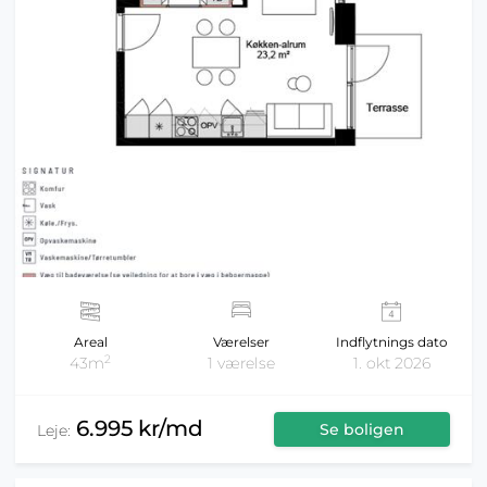
Areal
Værelser
Indflytnings dato
2
43m
1 værelse
1. okt 2026
6.995 kr/md
Se boligen
Leje: