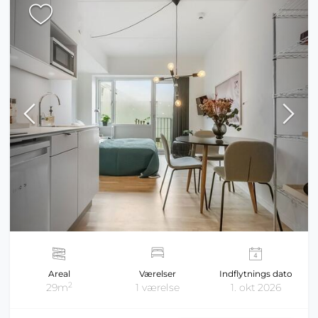
Areal
Værelser
Indflytnings dato
2
29m
1 værelse
1. okt 2026