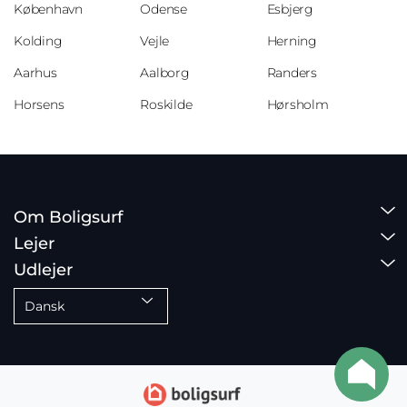
København
Odense
Esbjerg
Kolding
Vejle
Herning
Aarhus
Aalborg
Randers
Horsens
Roskilde
Hørsholm
Om Boligsurf
Lejer
Udlejer