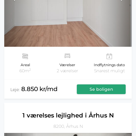
Areal
Værelser
Indflytnings dato
2
60m
2 værelser
Snarest muligt
8.850 kr/md
Se boligen
Leje:
1 værelses lejlighed i Århus N
8200, Århus N