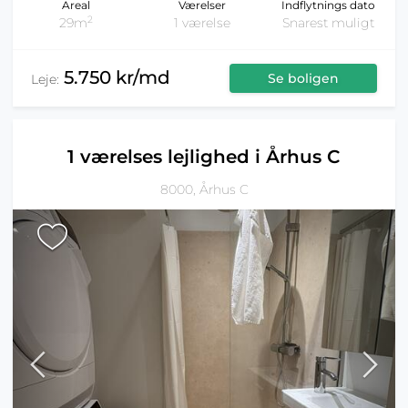
Areal
Værelser
Indflytnings dato
2
29m
1 værelse
Snarest muligt
5.750 kr/md
Se boligen
Leje:
1 værelses lejlighed i Århus C
8000, Århus C