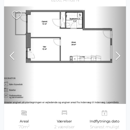
8200, Århus N
Areal
Værelser
Indflytnings dato
2
70m
2 værelser
Snarest muligt