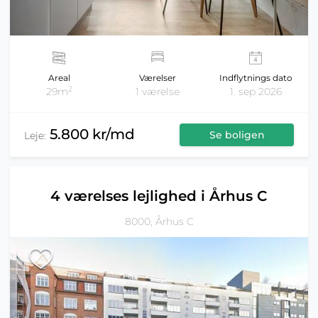
Areal
Værelser
Indflytnings dato
2
29m
1 værelse
1. sep 2026
5.800 kr/md
Se boligen
Leje:
4 værelses lejlighed i Århus C
8000, Århus C