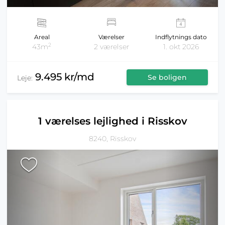
Areal
Værelser
Indflytnings dato
2
43m
2 værelser
1. okt 2026
9.495 kr/md
Se boligen
Leje:
1 værelses lejlighed i Risskov
8240, Risskov