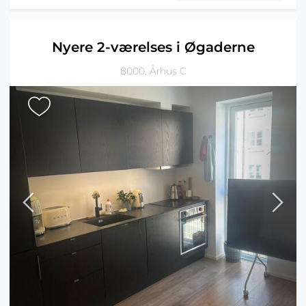
Nyere 2-værelses i Øgaderne
8000, Århus C