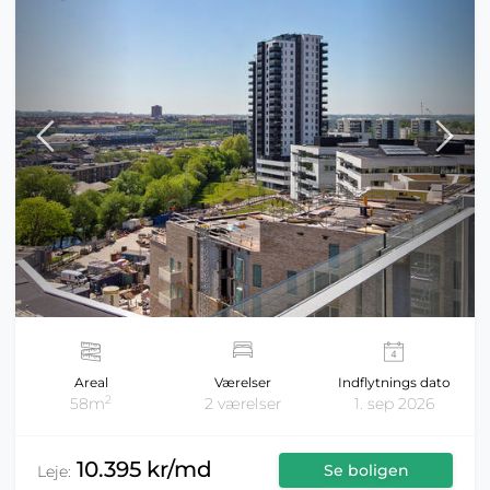
Areal
Værelser
Indflytnings dato
2
58m
2 værelser
1. sep 2026
10.395 kr/md
Se boligen
Leje: