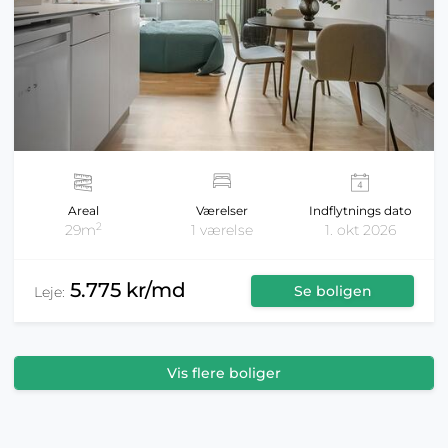
Areal
Værelser
Indflytnings dato
2
29m
1 værelse
1. okt 2026
5.775 kr/md
Se boligen
Leje:
Vis flere boliger