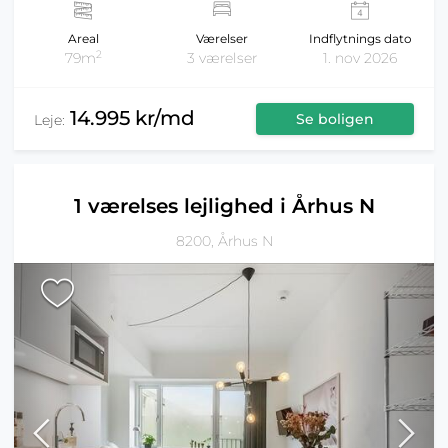
Areal
Værelser
Indflytnings dato
2
79m
3 værelser
1. nov 2026
14.995 kr/md
Se boligen
Leje:
1 værelses lejlighed i Århus N
8200, Århus N