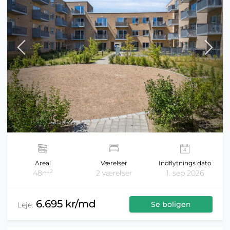
Areal
Værelser
Indflytnings dato
2
48m
2 værelser
1. sep 2026
6.695 kr/md
Se boligen
Leje: