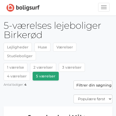
Toggle
naviga
5-værelses lejeboliger
Birkerød
Lejligheder
Huse
Værelser
Studieboliger
1 værelse
2 værelser
3 værelser
4 værelser
5 værelser
Antal boliger:
4
Filtrer din søgning