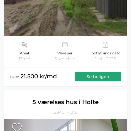
Areal
Værelser
Indflytnings dato
2
131m
5 værelser
1. okt 2026
21.500 kr/md
Se boligen
Leje:
5 værelses hus i Holte
2840, Holte