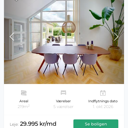
Areal
Værelser
Indflytnings dato
2
219m
5 værelser
1. okt 2026
29.995 kr/md
Se boligen
Leje: