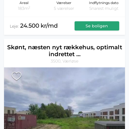
Areal
Værelser
Indflytnings dato
2
183m
5 værelser
Snarest muligt
24.500 kr/md
Se boligen
Leje:
Skønt, næsten nyt rækkehus, optimalt
indrettet ...
3500, Værløse