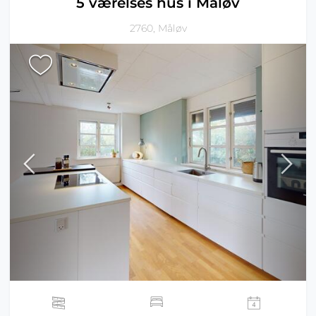
5 værelses hus i Måløv
2760, Måløv