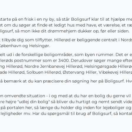
r starte på en frisk i en ny by, så står Boligsurf klar til at hjælp
et om du søger at finde et ledigt hus med have, et værelse, et r
igsurf, så mon ikke dit drømmehjem dukker op, før eller siden.
t tilbyde dig som tilflytter. Hillerød er beliggende centralt i No
f København og Helsingør.
delt ud i de forskellige boligområder, som byen rummer. Det er 
illerøds postnummer som er 3400. Derudover søger mange efter 
ang Hillerød, Nordre Jernbanevej Hillerød, Helsingørsgade Hiller
de Hillerød, Solbuen Hillerød, Østervang Hiller, Vibekevej Hiller
d, så bemærk at du kan præcisere din søgning her på Boligsurf. H
 omvendte situation - i og med at du har en bolig du gerne vil 
jre højre "udlej din bolig" så bliver du hurtigt og nemt sendt vide
 på portalen her, så længe du holder dig inden for lejeboliger o
 lejligheder mv. Har du spørgsmål til brug af Boligsurf, så konta