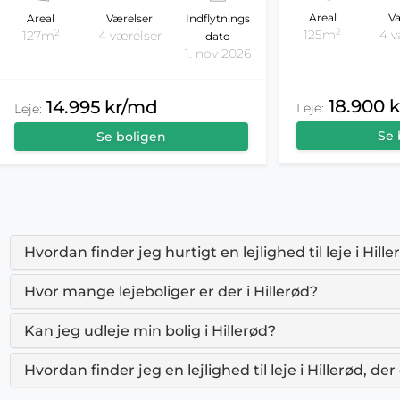
Areal
Væ
Areal
Værelser
Indflytnings
2
2
125m
4 v
127m
4 værelser
dato
1. nov 2026
18.900 
14.995 kr/md
Leje:
Leje:
Se 
Se boligen
Hvordan finder jeg hurtigt en lejlighed til leje i Hill
Hvor mange lejeboliger er der i Hillerød?
Kan jeg udleje min bolig i Hillerød?
Hvordan finder jeg en lejlighed til leje i Hillerød, d