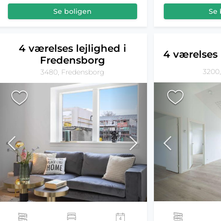
Se 
Se boligen
4 værelses lejlighed i
4 værelses 
Fredensborg
3200,
3480, Fredensborg