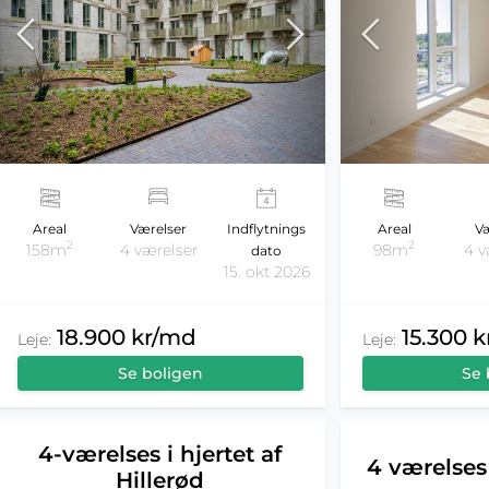
Areal
Værelser
Indflytnings
Areal
Væ
2
2
158m
4 værelser
98m
4 v
dato
15. okt 2026
18.900 kr/md
15.300 
Leje:
Leje:
Se boligen
Se 
4-værelses i hjertet af
4 værelses 
Hillerød