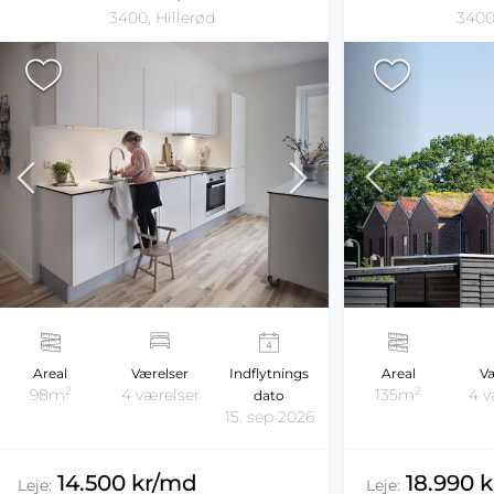
3400
3400, Hillerød
Areal
Væ
Areal
Værelser
Indflytnings
2
2
135m
4 v
98m
4 værelser
dato
15. sep 2026
18.990 
14.500 kr/md
Leje:
Leje: