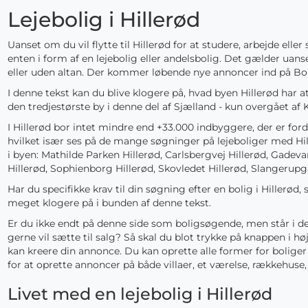
Lejebolig i Hillerød
Uanset om du vil flytte til Hillerød for at studere, arbejde elle
enten i form af en lejebolig eller andelsbolig. Det gælder uans
eller uden altan. Der kommer løbende nye annoncer ind på Bol
I denne tekst kan du blive klogere på, hvad byen Hillerød har a
den tredjestørste by i denne del af Sjælland - kun overgået a
I Hillerød bor intet mindre end +33.000 indbyggere, der er for
hvilket især ses på de mange søgninger på lejeboliger med H
i byen: Mathilde Parken Hillerød, Carlsbergvej Hillerød, Gadev
Hillerød, Sophienborg Hillerød, Skovledet Hillerød, Slangerupga
Har du specifikke krav til din søgning efter en bolig i Hillerø
meget klogere på i bunden af denne tekst.
Er du ikke endt på denne side som boligsøgende, men står i den
gerne vil sætte til salg? Så skal du blot trykke på knappen i hø
kan kreere din annonce. Du kan oprette alle former for boliger
for at oprette annoncer på både villaer, et værelse, rækkehuse,
Livet med en lejebolig i Hillerød