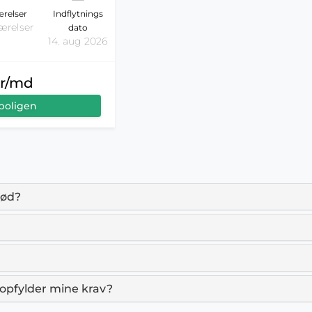
relser
Indflytnings
ærelser
dato
14. aug 2026
kr/md
boligen
erød?
er opfylder mine krav?