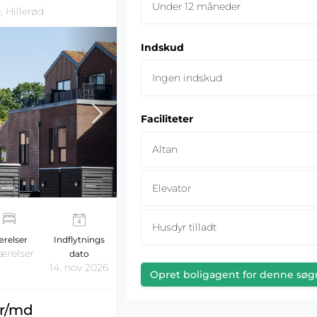
Under 12 måneder
, Hillerød
Indskud
Ingen indskud
Faciliteter
Altan
Elevator
Husdyr tilladt
relser
Indflytnings
ærelser
dato
14. nov 2026
Opret boligagent for denne søg
kr/md