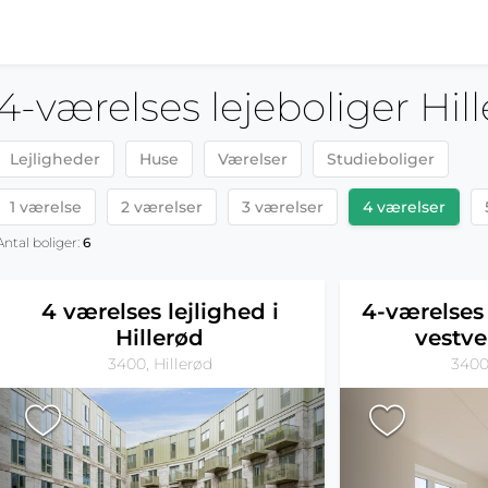
4-værelses lejeboliger Hil
Lejligheder
Huse
Værelser
Studieboliger
1 værelse
2 værelser
3 værelser
4 værelser
Antal boliger:
6
4 værelses lejlighed i
4-værelses
Hillerød
vestve
3400, Hillerød
3400