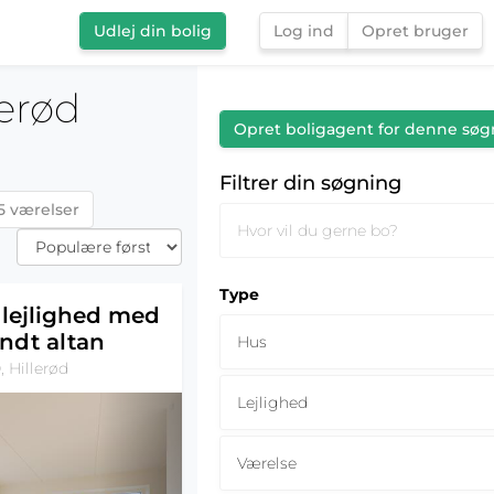
Udlej din bolig
Log ind
Opret bruger
Filtrer din søgning
lerød
Opret boligagent for denne søg
Filtrer din søgning
5 værelser
Type
 lejlighed med
ndt altan
Hus
, Hillerød
Lejlighed
Værelse