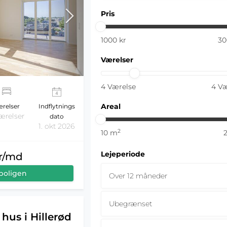
Pris
1000
kr
30
Værelser
4
Værelse
4
Væ
Areal
relser
Indflytnings
ærelser
dato
1. okt 2026
2
10
m
Lejeperiode
kr/md
boligen
Over 12 måneder
Ubegrænset
hus i Hillerød